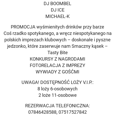
DJ BOOMBEL
DJ ICE
MICHAEL-K
PROMOCJA wyśmienitych drinków przy barze
Coś rzadko spotykanego, a wręcz niespotykanego na
polskich imprezach klubowych – doskonałe i pyszne
jedzonko, które zaserwuje nam Smaczny kąsek –
Tasty Bite
KONKURSY Z NAGRODAMI
FOTORELACJA Z IMPREZY
WYWIADY Z GOŚĆMI
UWAGA! DOSTĘPNOŚĆ LOŻY V.I.P.:
8 loży 6-osobowych
2 loże 11-osobowe
REZERWACJA TELEFONICZNA:
07846428588, 07517527842