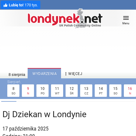
Lubię to!
170 tys.
Menu

WYDARZENIA
WIĘCEJ
8
9
10
11
12
13
14
15
16
SO
N
PO
WT
ŚR
CZ
PT
SO
N
Dj Dziekan w Londynie
17 października 2025