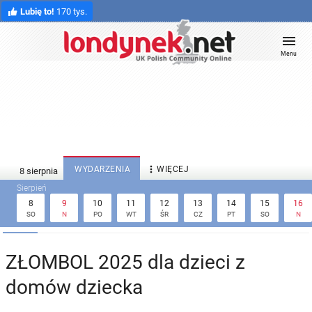
Lubię to!
170 tys.
Menu

WYDARZENIA
WIĘCEJ
8
9
10
11
12
13
14
15
16
SO
N
PO
WT
ŚR
CZ
PT
SO
N
ZŁOMBOL 2025 dla dzieci z
domów dziecka