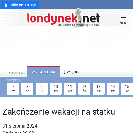
Lubię to!
170 tys.
Menu

WYDARZENIA
WIĘCEJ
7
8
9
10
11
12
13
14
15
PT
SO
N
PO
WT
ŚR
CZ
PT
SO
Zakończenie wakacji na statku
31 sierpnia 2024