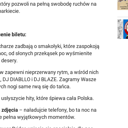
 który pozwoli na pełną swobodę ruchów na
parkiecie.
enie biletu:
charze zadbają o smakołyki, które zaspokoją
noc, od słonych przekąsek po wyśmienite
desery.
w zapewni nieprzerwany rytm, a wśród nich
UN, DJ DIABLLO i DJ BLAZE. Zagramy Wasze
rych nogi same rwą się do tańca.
usłyszycie hity, które śpiewa cała Polska.
 zdjęcia
– naładujcie telefony, bo ta noc na
zie pełna wyjątkowych momentów.