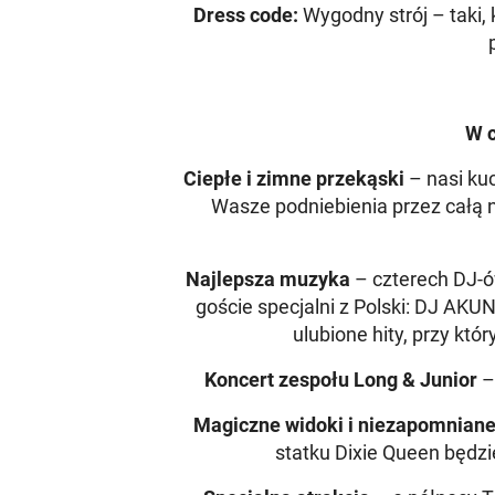
Dress code:
Wygodny strój – taki,
W c
Ciepłe i zimne przekąski
– nasi ku
Wasze podniebienia przez całą 
Najlepsza muzyka
– czterech DJ-ó
goście specjalni z Polski: DJ AK
ulubione hity, przy któ
Koncert zespołu Long & Junior
– 
Magiczne widoki i niezapomniane
statku Dixie Queen będ