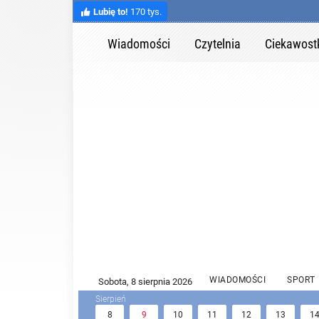
Lubię to!
170 tys.
Wiadomości
Czytelnia
Ciekawost
WIADOMOŚCI
SPORT
8
9
10
11
12
13
1