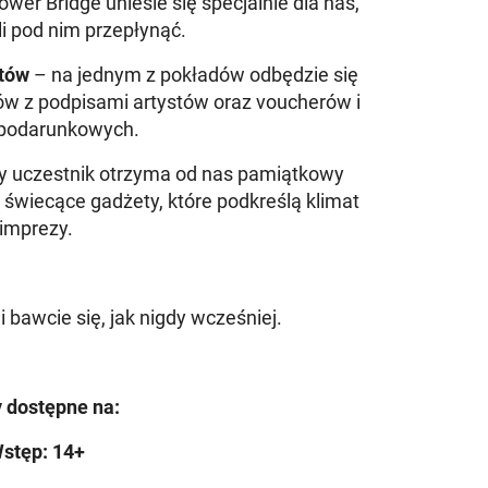
wer Bridge uniesie się specjalnie dla nas,
 pod nim przepłynąć.
otów
– na jednym z pokładów odbędzie się
ów z podpisami artystów oraz voucherów i
podarunkowych.
y uczestnik otrzyma od nas pamiątkowy
wiecące gadżety, które podkreślą klimat
imprezy.
i bawcie się, jak nigdy wcześniej.
y dostępne na:
stęp: 14+