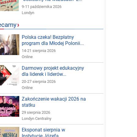
9-11 października 2026
Londyn
ecamy
›
Polska czeka! Bezpłatny
program dla Młodej Polonii...
14-21 sierpnia 2026
Online
Darmowy projekt edukacyjny
dla liderek i liderów...
20-27 sierpnia 2026
Online
Zakończenie wakacji 2026 na
statku
29 sierpnia 2026
Londyn Centralny
Eksponat sierpnia w
Instytucie Józefa...