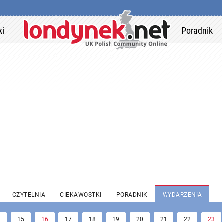
ki
Poradnik
CZYTELNIA
CIEKAWOSTKI
PORADNIK
WYDARZENIA
4
15
16
17
18
19
20
21
22
23