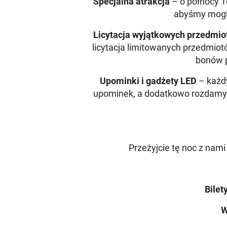
Specjalna atrakcja
– o północy To
abyśmy mogli
Licytacja wyjątkowych przedmi
licytacja limitowanych przedmiot
bonów 
Upominki i gadżety LED
– każd
upominek, a dodatkowo rozdamy ś
Przeżyjcie tę noc z nami 
Bilet
W