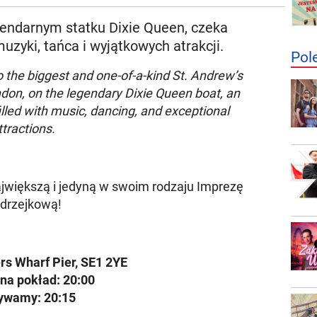
endarnym statku Dixie Queen, czeka
zyki, tańca i wyjątkowych atrakcji.
Pol
 the biggest and one-of-a-kind St. Andrew’s
ondon, on the legendary Dixie Queen boat, an
illed with music, dancing, and exceptional
ttractions.
jwiększą i jedyną w swoim rodzaju Imprezę
drzejkową!
rs Wharf Pier, SE1 2YE
na pokład: 20:00
ywamy: 20:15