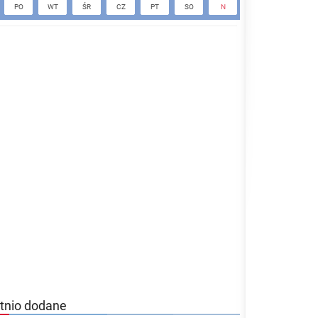
PO
WT
ŚR
CZ
PT
SO
N
PO
WT
tnio dodane