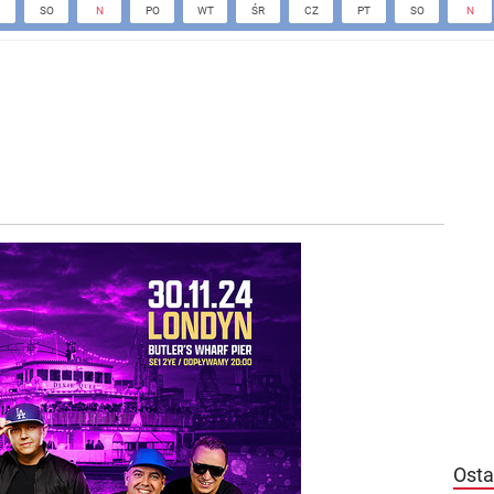
SO
N
PO
WT
ŚR
CZ
PT
SO
N
Osta