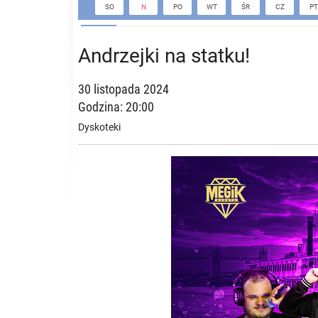
SO
N
PO
WT
ŚR
CZ
PT
Andrzejki na statku!
30 listopada 2024
Godzina: 20:00
Dyskoteki