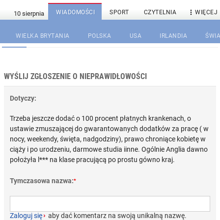

WIADOMOŚCI
SPORT
CZYTELNIA
WIĘCEJ
WIELKA BRYTANIA
POLSKA
USA
IRLANDIA
ŚWIA
WYŚLIJ ZGŁOSZENIE O NIEPRAWIDŁOWOŚCI
Dotyczy:
Trzeba jeszcze dodać o 100 procent płatnych krankenach, o
ustawie zmuszającej do gwarantowanych dodatków za pracę ( w
nocy, weekendy, święta, nadgodziny), prawo chroniące kobietę w
ciąży i po urodzeniu, darmowe studia iinne. Ogólnie Anglia dawno
położyła l*** na klase pracującą po prostu gówno kraj.
Tymczasowa nazwa:
*
Zaloguj się
›
aby dać komentarz na swoją unikalną nazwę.