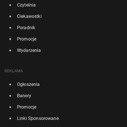
Czytelnia
Ciekawostki
Poradnik
Promocje
Wydarzenia
Po­li­ti­co: Trump ma listę "grzecz­nych i nie­grzecz­
REKLAMA
nych" krajów NATO
Ogłoszenia
23 kwietnia, 14:00
Banery
Promocje
Linki Sponsorowane