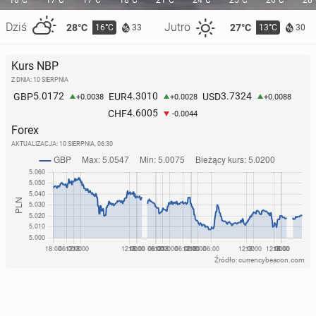
18°C
17°C
17°C
18°C
21°C
24°C
25°C
26°C
28
Dziś
Jutro
28°C
27°C
16°C
13°C
33
30
Kurs NBP
Z DNIA: 10 SIERPNIA
Wielka Bry­ta­nia chce utwo­rzyć so­jusz­ni­czą flotę pół­
5.0172
4.3010
3.7324
GBP
EUR
USD
+0.0038
+0.0028
+0.0088
noc­ną
4.6005
CHF
-0.0044
27 maja, 14:00
Forex
AKTUALIZACJA:
10 SIERPNIA, 06:30
Źródło: currencybeacon.com