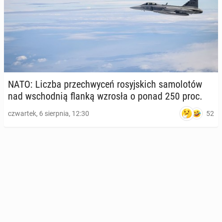
NATO: Liczba prze­chwy­ceń ro­syj­skich sa­mo­lo­tów
nad wschod­nią flanką wzrosła o ponad 250 proc.
52
czwartek, 6 sierpnia, 12:30