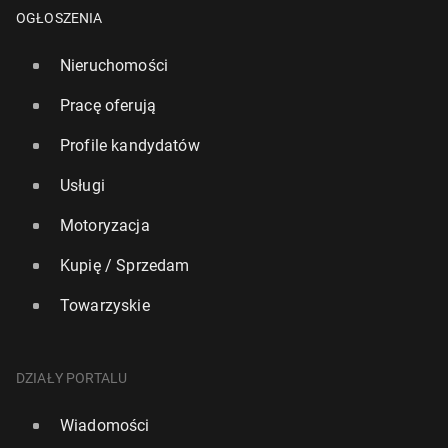
OGŁOSZENIA
Nieruchomości
Pracę oferują
Profile kandydatów
Usługi
Motoryzacja
Kupię / Sprzedam
Towarzyskie
Reuters: Pen­ta­gon rozważa opcje uka­ra­nia so­jusz­ni­
ków, którzy nie wsparli wy­star­cza­ją­co USA w Iranie
24 kwietnia, 10:30
DZIAŁY PORTALU
Wiadomości