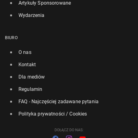
Artykuły Sponsorowane
Wydarzenia
BIURO
O nas
Żoł­nie­rze bry­tyj­skiej armii po­pły­nę­li na NATO-wskie
ćwi­cze­nia pa­sa­żer­skim promem
Kontakt
23 kwietnia, 13:00
Dla mediów
Regulamin
FAQ - Najczęściej zadawane pytania
Polityka prywatności / Cookies
DOŁĄCZ DO NAS: