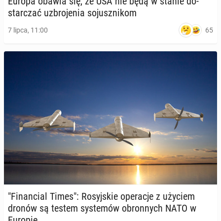
Europa obawia się, że USA nie będą w stanie do­
star­czać uzbro­je­nia so­jusz­ni­kom
65
7 lipca, 11:00
"Fi­nan­cial Times": Ro­syj­skie ope­ra­cje z użyciem
dronów są testem sys­te­mów obron­nych NATO w
Europie