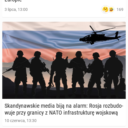
169
3 lipca, 13:00
Skan­dy­naw­skie media biją na alarm: Rosja roz­bu­do­
wu­je przy granicy z NATO in­fra­struk­tu­rę woj­sko­wą
10 czerwca, 13:30