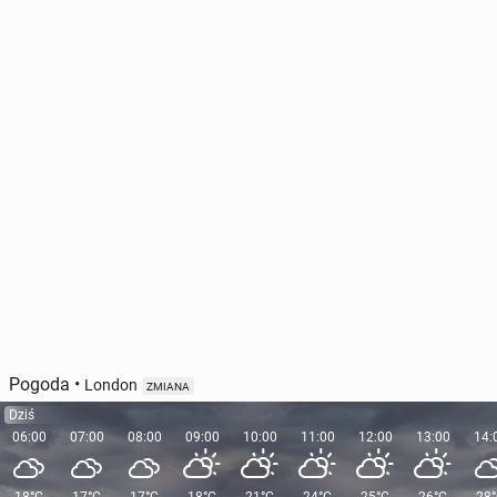
USA dys­ku­tu­ją o roz­miesz­cze­niu broni ją­dro­wej w
ko­lej­nych krajach NATO w Europie
4 czerwca, 11:00
Pogoda
•
London
ZMIANA
Dziś
06:00
07:00
08:00
09:00
10:00
11:00
12:00
13:00
14: