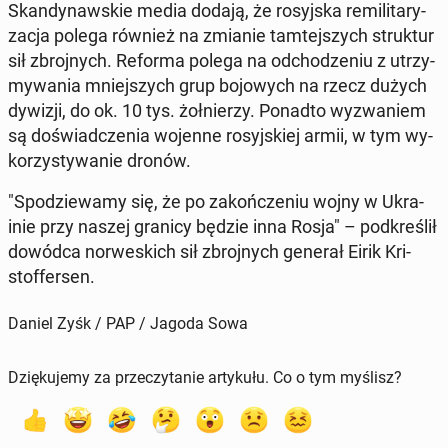
Skan­dy­naw­skie media dodają, że ro­syj­ska re­mi­li­ta­ry­
za­cja polega również na zmianie tam­tej­szych struk­tur
sił zbroj­nych. Reforma polega na od­cho­dze­niu z utrzy­
my­wa­nia mniej­szych grup bo­jo­wych na rzecz dużych
dywizji, do ok. 10 tys. żoł­nie­rzy. Ponadto wy­zwa­niem
są do­świad­cze­nia wojenne ro­syj­skiej armii, w tym wy­
ko­rzy­sty­wa­nie dronów.
"Spo­dzie­wa­my się, że po za­koń­cze­niu wojny w Ukra­
inie przy naszej granicy będzie inna Rosja" – pod­kre­ślił
dowódca nor­we­skich sił zbroj­nych generał Eirik Kri­
stof­fer­sen.
Daniel Zyśk / PAP / Jagoda Sowa
Dziękujemy za przeczytanie artykułu. Co o tym myślisz?