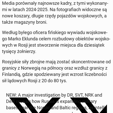
Media po­rów­na­ły naj­now­sze kadry, z tymi wy­ko­na­ny­
mi w latach 2024-2025. Na fo­to­gra­fiach wi­docz­ne są
nowe koszary, długie rzędy po­jaz­dów woj­sko­wych, a
także ma­ga­zy­ny broni.
Według byłego oficera fiń­skie­go wywiadu woj­sko­we­
go Marko Eklunda celem roz­bu­do­wy obiek­tów woj­sko­
wych w Rosji jest stwo­rze­nie miejsca dla dzie­sią­tek
tysięcy żoł­nie­rzy.
Ro­syj­skie siły zbrojne mają zostać skon­cen­tro­wa­ne od
granicy z Nor­we­gią na północy oraz wzdłuż granicy z
Fin­lan­dią, gdzie spo­dzie­wa­ny jest wzrost li­czeb­no­ści
sił lą­do­wych Rosji z 20 do 80 tys.
NEW: A major in­ve­sti­ga­tion by DR, SVT, NRK and
Delfi reveals how Russia is expan­ding mi­li­ta­ry
bases near the Nordic and Baltic regions, as in­tel­li­