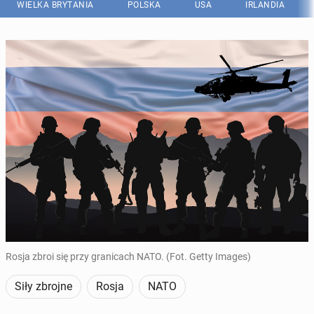
WIELKA BRYTANIA
POLSKA
USA
IRLANDIA
Rosja zbroi się przy granicach NATO. (Fot. Getty Images)
Siły zbrojne
Rosja
NATO