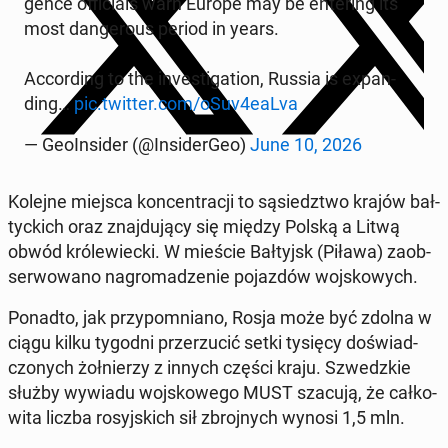
gen­ce of­fi­cials warn Europe may be en­te­ring its
most dan­ge­ro­us period in years.
Ac­cor­ding to the in­ve­sti­ga­tion, Russia is expan­
ding…
pic.twitter.com/oSuv4eaLva
— Geo­In­si­der (@In­si­der­Geo)
June 10, 2026
Kolejne miejsca kon­cen­tra­cji to są­siedz­two krajów bał­
tyc­kich oraz znaj­du­ją­cy się między Polską a Litwą
obwód kró­le­wiec­ki. W mieście Bał­tyjsk (Piława) za­ob­
ser­wo­wa­no na­gro­ma­dze­nie po­jaz­dów woj­sko­wych.
Ponadto, jak przy­po­mnia­no, Rosja może być zdolna w
ciągu kilku tygodni prze­rzu­cić setki tysięcy do­świad­
czo­nych żoł­nie­rzy z innych części kraju. Szwedz­kie
służby wywiadu woj­sko­we­go MUST szacują, że cał­ko­
wi­ta liczba ro­syj­skich sił zbroj­nych wynosi 1,5 mln.