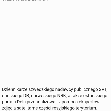
Dzien­ni­ka­rze szwedz­kie­go nadawcy pu­blicz­ne­go SVT,
duń­skie­go DR, nor­we­skie­go NRK, a także es­toń­skie­go
portalu Delfi prze­ana­li­zo­wa­li z pomocą eks­per­tów
zdjęcia sa­te­li­tar­ne części ro­syj­skie­go te­ry­to­rium.