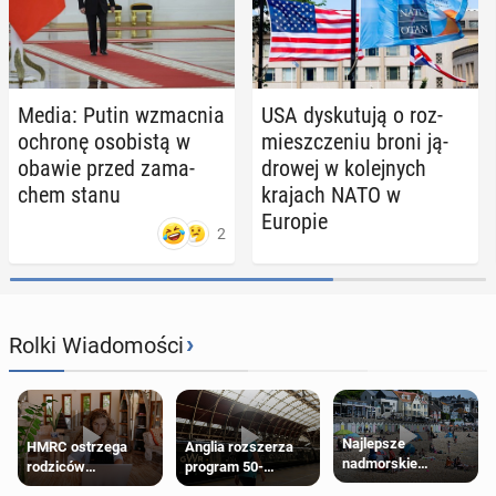
Media: Putin wzmac­nia
USA dys­ku­tu­ją o roz­
ochronę oso­bi­stą w
miesz­cze­niu broni ją­
obawie przed za­ma­
dro­wej w ko­lej­nych
chem stanu
krajach NATO w
Europie
2
›
Rolki Wiadomości
Najlepsze
HMRC ostrzega
Anglia rozszerza
nadmorskie
rodziców
program 50-
miasteczko blisko
pobierających Child
procentowych