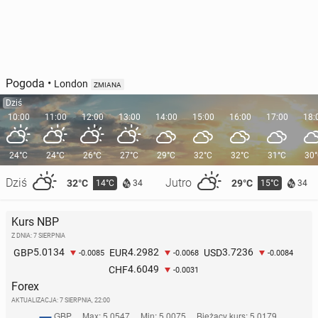
Pogoda
•
London
ZMIANA
Dziś
10:00
11:00
12:00
13:00
14:00
15:00
16:00
17:00
18:
24°C
24°C
26°C
27°C
29°C
32°C
32°C
31°C
30
Dziś
Jutro
32°C
29°C
14°C
15°C
34
34
Kurs NBP
Z DNIA: 7 SIERPNIA
5.0134
4.2982
3.7236
GBP
EUR
USD
-0.0085
-0.0068
-0.0084
4.6049
CHF
-0.0031
Forex
AKTUALIZACJA:
7 SIERPNIA, 22:00