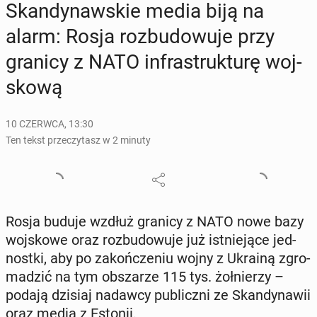
Skan­dy­naw­skie media biją na
alarm: Rosja roz­bu­do­wu­je przy
granicy z NATO in­fra­struk­tu­rę woj­
sko­wą
10 CZERWCA, 13:30
Ten tekst przeczytasz w 2 minuty
Rosja buduje wzdłuż granicy z NATO nowe bazy
woj­sko­we oraz roz­bu­do­wu­je już ist­nie­ją­ce jed­
nost­ki, aby po za­koń­cze­niu wojny z Ukrainą zgro­
ma­dzić na tym ob­sza­rze 115 tys. żoł­nie­rzy –
podają dzisiaj nadawcy pu­blicz­ni ze Skan­dy­na­wii
oraz media z Estonii.