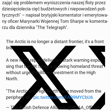
zająć się pro­ble­mem wy­nisz­cze­nia naszej floty przez
dzie­się­cio­le­cia cięć bu­dże­to­wych i nie­po­wo­dzeń po­li­
tycz­nych" – napisał bry­tyj­ski ko­men­ta­tor i eme­ry­to­wa­
ny oficer Ma­ry­nar­ki Wo­jen­nej Tom Sharpe w ko­men­ta­
rzu dla dzien­ni­ka "The Te­le­graph".
The Arctic is no longer a distant fron­tier, it's a front
line.
A new RUSI report de­li­vers a stark warning expo­
sing that the UK faces a growing ho­me­land threat
without urgent mi­li­ta­ry in­ve­st­ment in the High
North.
"The Arctic and High North have moved from the
pe­ri­phe­ry of…
pic.twitter.com/EAB9MYCbU6
— The British Defence Al­lian­ce (@BDAA_Of­fi­cial)