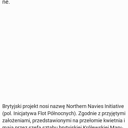
ne.
Bry­tyj­ski projekt nosi nazwę Nor­thern Navies In­i­tia­ti­ve
(pol. Ini­cja­ty­wa Flot Pół­noc­nych). Zgodnie z przy­ję­ty­mi
za­ło­że­nia­mi, przed­sta­wio­ny­mi na prze­ło­mie kwiet­nia i
maja przez szefa sztabu bry­tyj­skiej Kró­lew­skiej Ma­ry­