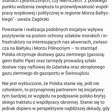
Stanach Zjed­no­czo­nych, czy Niem­czech. Z pol­skie­go
punktu wi­dze­nia zwięk­sza to prze­wi­dy­wal­ność współ­
pra­cy woj­sko­wej i po­li­tycz­nej w re­gio­nie Morza Bał­tyc­
kie­go" - uważa Za­gór­ski.
Po­wsta­nie i re­ali­za­cja po­dob­nych ini­cja­tyw wpływa
po­zy­tyw­nie na poziom ochrony szlaków mor­skich i in­
fra­struk­tu­ry na in­te­re­su­ją­cych nas akwe­nach, zwłasz­
cza na Bałtyku i Morzu Pół­noc­nym – to stamtąd
Polska otrzy­mu­je dostawy gazu ziem­ne­go (ga­zo­cią­
giem Baltic Pipe) oraz tamtędy pro­wa­dzą szlaki
dostaw ropy naf­to­wej do Gdańska oraz skro­plo­ne­go
gazu ziem­ne­go do ga­zo­por­tu w Świ­no­uj­ściu.
Nie jest wy­klu­czo­ne, że Polska stanie się, jeśli nie
człon­kiem, to przy­naj­mniej part­ne­rem tej ini­cja­ty­wy:
tym bar­dziej ze względu na pod­pi­sa­nie polsko-bry­tyj­
skie­go trak­ta­tu o współ­pra­cy obron­nej. Stanie się to
jednak dopiero w per­spek­ty­wie naj­bliż­szej dekady, gdy