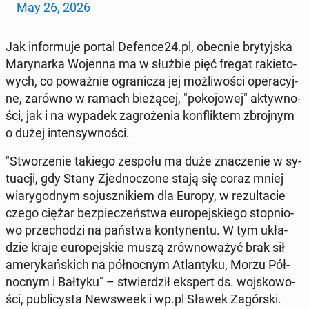
May 26, 2026
Jak in­for­mu­je portal Defence24.pl, obecnie bry­tyj­ska
Ma­ry­nar­ka Wojenna ma w służbie pięć fregat ra­kie­to­
wych, co po­waż­nie ogra­ni­cza jej moż­li­wo­ści ope­ra­cyj­
ne, zarówno w ramach bie­żą­cej, "po­ko­jo­wej" ak­tyw­no­
ści, jak i na wypadek za­gro­że­nia kon­flik­tem zbroj­nym
o dużej in­ten­syw­no­ści.
"Stwo­rze­nie takiego zespołu ma duże zna­cze­nie w sy­
tu­acji, gdy Stany Zjed­no­czo­ne stają się coraz mniej
wia­ry­god­nym so­jusz­ni­kiem dla Europy, w re­zul­ta­cie
czego ciężar bez­pie­czeń­stwa eu­ro­pej­skie­go stop­nio­
wo prze­cho­dzi na państwa kon­ty­nen­tu. W tym ukła­
dzie kraje eu­ro­pej­skie muszą zrów­no­wa­żyć brak sił
ame­ry­kań­skich na pół­noc­nym Atlan­ty­ku, Morzu Pół­
noc­nym i Bałtyku" – stwier­dził ekspert ds. woj­sko­wo­
ści, pu­bli­cy­sta New­swe­ek i wp.pl Sławek Za­gór­ski.