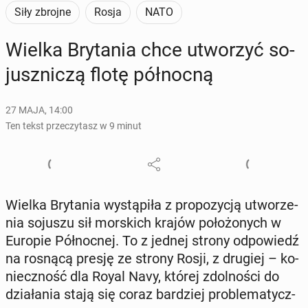
Siły zbrojne
Rosja
NATO
Wielka Bry­ta­nia chce utwo­rzyć so­
jusz­ni­czą flotę pół­noc­ną
27 MAJA, 14:00
Ten tekst przeczytasz w 9 minut
Wielka Bry­ta­nia wy­stą­pi­ła z pro­po­zy­cją utwo­rze­
nia sojuszu sił mor­skich krajów po­ło­żo­nych w
Europie Pół­noc­nej. To z jednej strony od­po­wiedź
na rosnącą presję ze strony Rosji, z drugiej – ko­
niecz­ność dla Royal Navy, której zdol­no­ści do
dzia­ła­nia stają się coraz bar­dziej pro­ble­ma­tycz­