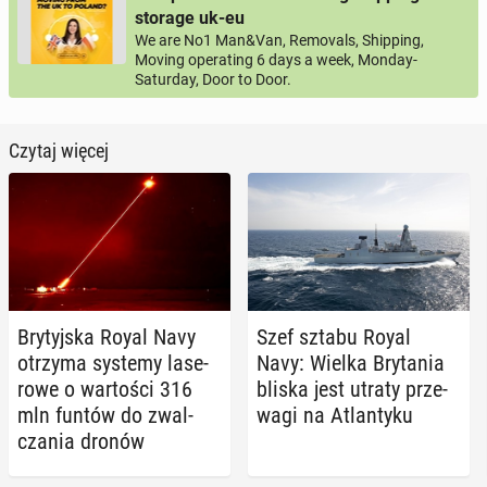
storage uk-eu
We are No1 Man&Van, Removals, Shipping,
Moving operating 6 days a week, Monday-
Saturday, Door to Door.
Czytaj więcej
Bry­tyj­ska Royal Navy
Szef sztabu Royal
otrzyma systemy la­se­
Navy: Wielka Bry­ta­nia
ro­we o war­to­ści 316
bliska jest utraty prze­
mln funtów do zwal­
wa­gi na Atlan­ty­ku
cza­nia dronów