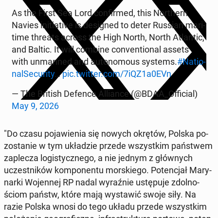
As the First Sea Lord con­fir­med, this Nor­thern
Navies in­i­tia­ti­ve is de­si­gned to deter Russian ma­ri­
ti­me threats across the High North, North Atlan­tic,
and Baltic. It will combine co­nven­tio­nal assets
with unman­ned and au­to­no­mo­us systems.
#Na­tio­
nal­Se­cu­ri­ty
…
pic.twitter.com/7iQZ1a0EVn
— The British Defence Al­lian­ce (@BDAA_Of­fi­cial)
May 9, 2026
"Do czasu po­ja­wie­nia się nowych okrętów, Polska po­
zo­sta­nie w tym ukła­dzie przede wszyst­kim pań­stwem
za­ple­cza lo­gi­stycz­ne­go, a nie jednym z głów­nych
uczest­ni­ków kom­po­nen­tu mor­skie­go. Po­ten­cjał Ma­ry­
nar­ki Wo­jen­nej RP nadal wy­raź­nie ustę­pu­je zdol­no­
ściom państw, które mają wy­sta­wić swoje siły. Na
razie Polska wnosi do tego układu przede wszyst­kim