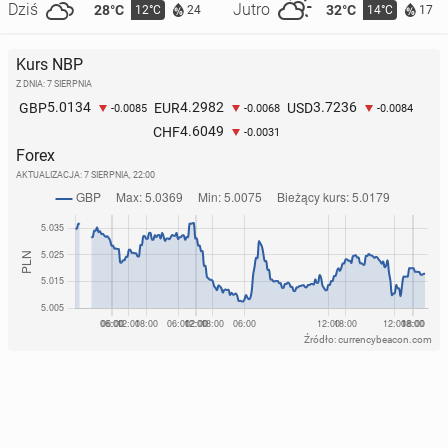
Dziś
Jutro
28°C
32°C
12°C
14°C
24
17
Kurs NBP
Z DNIA: 7 SIERPNIA
5.0134
4.2982
3.7236
GBP
EUR
USD
-0.0085
-0.0068
-0.0084
4.6049
CHF
-0.0031
Forex
AKTUALIZACJA:
7 SIERPNIA, 22:00
Źródło: currencybeacon.com