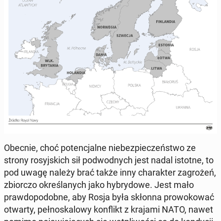
Obecnie, choć po­ten­cjal­ne nie­bez­pie­czeń­stwo ze
strony ro­syj­skich sił pod­wod­nych jest nadal istotne, to
pod uwagę należy brać także inny cha­rak­ter za­gro­żeń,
zbior­czo okre­śla­nych jako hy­bry­do­we. Jest mało
praw­do­po­dob­ne, aby Rosja była skłonna pro­wo­ko­wać
otwarty, peł­no­ska­lo­wy kon­flikt z krajami NATO, nawet