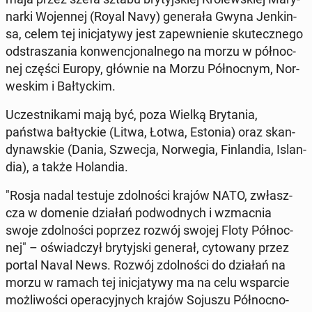
nar­ki Wo­jen­nej (Royal Navy) ge­ne­ra­ła Gwyna Jen­kin­
sa, celem tej ini­cja­ty­wy jest za­pew­nie­nie sku­tecz­ne­go
od­stra­sza­nia kon­wen­cjo­nal­ne­go na morzu w pół­noc­
nej części Europy, głównie na Morzu Pół­noc­nym, Nor­
we­skim i Bał­tyc­kim.
Uczest­ni­ka­mi mają być, poza Wielką Bry­ta­nia,
państwa bał­tyc­kie (Litwa, Łotwa, Estonia) oraz skan­
dy­naw­skie (Dania, Szwecja, Nor­we­gia, Fin­lan­dia, Is­lan­
dia), a także Ho­lan­dia.
"Rosja nadal testuje zdol­no­ści krajów NATO, zwłasz­
cza w domenie działań pod­wod­nych i wzmac­nia
swoje zdol­no­ści poprzez rozwój swojej Floty Pół­noc­
nej" – oświad­czył bry­tyj­ski generał, cy­to­wa­ny przez
portal Naval News. Rozwój zdol­no­ści do działań na
morzu w ramach tej ini­cja­ty­wy ma na celu wspar­cie
moż­li­wo­ści ope­ra­cyj­nych krajów Sojuszu Pół­noc­no­