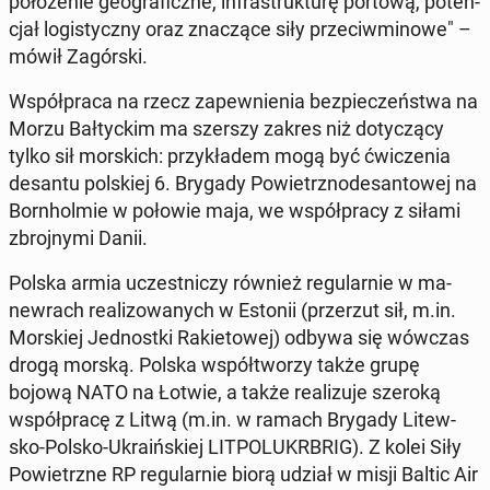
po­ło­że­nie geo­gra­ficz­ne, in­fra­struk­tu­rę portową, po­ten­
cjał lo­gi­stycz­ny oraz zna­czą­ce siły prze­ciw­mi­no­we" –
mówił Za­gór­ski.
Współ­pra­ca na rzecz za­pew­nie­nia bez­pie­czeń­stwa na
Morzu Bał­tyc­kim ma szerszy zakres niż do­ty­czą­cy
tylko sił mor­skich: przy­kła­dem mogą być ćwi­cze­nia
desantu pol­skiej 6. Brygady Po­wietrz­no­de­san­to­wej na
Born­hol­mie w połowie maja, we współ­pra­cy z siłami
zbroj­ny­mi Danii.
Polska armia uczest­ni­czy również re­gu­lar­nie w ma­
new­rach re­ali­zo­wa­nych w Estonii (prze­rzut sił, m.in.
Mor­skiej Jed­nost­ki Ra­kie­to­wej) odbywa się wówczas
drogą morską. Polska współ­two­rzy także grupę
bojową NATO na Łotwie, a także re­ali­zu­je szeroką
współ­pra­cę z Litwą (m.in. w ramach Brygady Li­tew­
sko-Polsko-Ukra­iń­skiej LIT­PO­LU­KR­BRIG). Z kolei Siły
Po­wietrz­ne RP re­gu­lar­nie biorą udział w misji Baltic Air