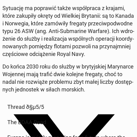
Sy­tu­ację ma po­pra­wić także współ­pra­ca z krajami,
które za­ku­pi­ły okręty od Wiel­kiej Bry­ta­nii: są to Kanada
i Nor­we­gia, które za­mó­wi­ły fregaty prze­ciw­po­dwod­ne
typu 26 ASW (ang. Anti-Sub­ma­ri­ne Warfare). Ich wdro­
że­nie do służby i re­ali­za­cja wspól­nych ope­ra­cji ko­or­dy­
no­wa­nych po­mię­dzy flotami pozwoli na przy­naj­mniej
czę­ścio­we od­cią­że­nie Royal Navy.
Do końca 2030 roku do służby w bry­tyj­skiej Ma­ry­nar­ce
Wo­jen­nej mają trafić dwie kolejne fregaty, choć to
nadal nie roz­wią­że pro­ble­mu zbyt małej liczby do­stęp­
nych jed­no­stek w siłach mor­skich.
Thread ð§µ5/5
The BDAA Read