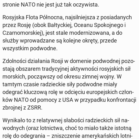
stronie NATO nie jest już tak oczy­wi­sta.
Ro­syj­ska Flota Pół­noc­na, naj­sil­niej­sza z po­sia­da­nych
przez Rosję (obok Bał­tyc­kiej, Oceanu Spo­koj­ne­go i
Czar­no­mor­skiej), jest stale mo­der­ni­zo­wa­na, a do
służby wpro­wa­dza­ne są kolejne okręty, przede
wszyst­kim pod­wod­ne.
Zdol­no­ści dzia­ła­nia Rosji w domenie pod­wod­nej po­zo­
sta­ją ob­sza­rem tra­dy­cyj­nej ak­tyw­no­ści ro­syj­skich sił
mor­skich, po­cząw­szy od okresu zimnej wojny. W
tamtym czasie ra­dziec­kie siły pod­wod­ne miały
odegrać klu­czo­wą rolę w od­cię­ciu eu­ro­pej­skich człon­
ków NATO od pomocy z USA w przy­pad­ku kon­fron­ta­cji
zbroj­nej z ZSRR.
Wy­ni­ka­ło to z re­la­tyw­nej sła­bo­ści ra­dziec­kich sił na­
wod­nych (oraz lot­nic­twa, choć to miało także istotną
rolę do ode­gra­nia – znisz­cze­nie ame­ry­kań­skich lot­ni­