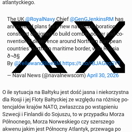
atlan­tyc­kie­go.
The UK
@Roy­al­Na­vy
Chief
@Gen­GJen­kin­sRM
has
an­no­un­ced plans for a new naval col­la­bo­ra­tion
con­struct de­si­gned to build combat power and co­
nven­tio­nal de­ter­ren­ce around Nor­thern Eu­ro­pe­an
co­un­tries’ nor­thern ma­ri­ti­me border, with Russia
ð¬ð§
By
@Yel­lo­wand­Blu­eSM
https://t.co/rBJA­Gog­SY1
— Naval News (@na­val­new­scom)
April 30, 2026
O ile sy­tu­acja na Bałtyku jest dość jasna i nie­ko­rzyst­na
dla Rosji i jej Floty Bał­tyc­kiej ze względu na różnicę po­
ten­cja­łów krajów NATO, zwłasz­cza po wstą­pie­niu
Szwecji i Fin­lan­dii do Sojuszu, to w przy­pad­ku Morza
Pół­noc­ne­go, Morza Nor­we­skie­go czy szer­sze­go
akwenu jakim jest Pół­noc­ny Atlan­tyk, prze­wa­ga po