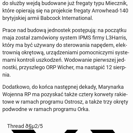
do służby wejdą bu­do­wa­ne już fregaty typu Miecz­nik,
które opie­ra­ją się na pro­jek­cie fregaty Ar­ro­whe­ad-140
bry­tyj­skiej armii Babcock In­ter­na­tio­nal.
Prace nad budową jed­no­stek po­stę­pu­ją: na po­cząt­ku
maja został za­mó­wio­ny system IPMS firmy L3Harris,
który ma być używany do ste­ro­wa­nia napędem, elek­
trow­nią okrę­to­wą, urzą­dze­nia­mi po­moc­ni­czy­mi sys­te­
ma­mi kon­tro­li uszko­dzeń. Wo­do­wa­nie pierw­szej jed­
nost­ki, przy­szłe­go ORP Wicher, ma na­stą­pić 12 sierp­
nia.
Do­dat­ko­wo, do końca na­stęp­nej dekady, Ma­ry­nar­ka
Wojenna RP ma po­zy­skać także cztery korwety ra­kie­
to­we w ramach pro­gra­mu Ostrosz, a także trzy okręty
pod­wod­ne w ramach pro­gra­mu Orka.
Thread ð§µ2/5