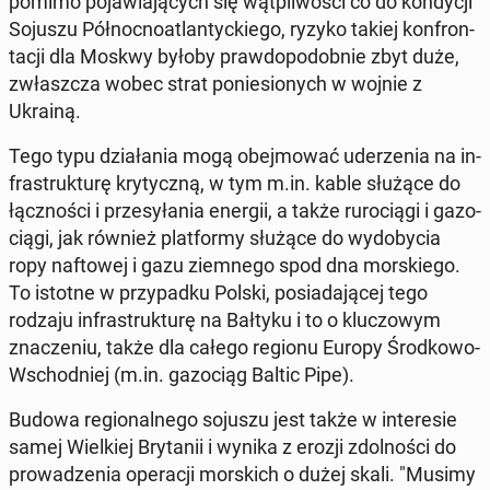
pomimo po­ja­wia­ją­cych się wąt­pli­wo­ści co do kon­dy­cji
Sojuszu Pół­noc­no­atlan­tyc­kie­go, ryzyko takiej kon­fron­
ta­cji dla Moskwy byłoby praw­do­po­dob­nie zbyt duże,
zwłasz­cza wobec strat po­nie­sio­nych w wojnie z
Ukrainą.
Tego typu dzia­ła­nia mogą obej­mo­wać ude­rze­nia na in­
fra­struk­tu­rę kry­tycz­ną, w tym m.in. kable służące do
łącz­no­ści i prze­sy­ła­nia energii, a także ru­ro­cią­gi i ga­zo­
cią­gi, jak również plat­for­my służące do wy­do­by­cia
ropy naf­to­wej i gazu ziem­ne­go spod dna mor­skie­go.
To istotne w przy­pad­ku Polski, po­sia­da­ją­cej tego
rodzaju in­fra­struk­tu­rę na Bałtyku i to o klu­czo­wym
zna­cze­niu, także dla całego regionu Europy Środ­ko­wo-
Wschod­niej (m.in. ga­zo­ciąg Baltic Pipe).
Budowa re­gio­nal­ne­go sojuszu jest także w in­te­re­sie
samej Wiel­kiej Bry­ta­nii i wynika z erozji zdol­no­ści do
pro­wa­dze­nia ope­ra­cji mor­skich o dużej skali. "Musimy