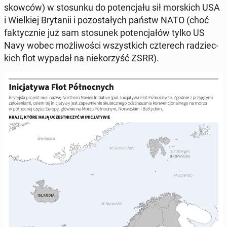
skow­ców) w sto­sun­ku do po­ten­cja­łu sił mor­skich USA
i Wiel­kiej Bry­ta­nii i po­zo­sta­łych państw NATO (choć
fak­tycz­nie już sam sto­su­nek po­ten­cja­łów tylko US
Navy wobec moż­li­wo­ści wszyst­kich czte­rech ra­dziec­
kich flot wypadał na nie­ko­rzyść ZSRR).