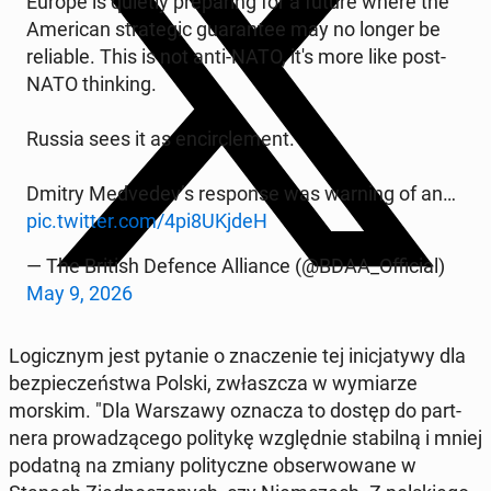
Europe is quietly pre­pa­ring for a future where the
Ame­ri­can stra­te­gic gu­aran­tee may no longer be
re­lia­ble. This is not anti-NATO, it's more like post-
NATO thin­king.
Russia sees it as en­circ­le­ment.
Dmitry Me­dve­dev’s re­spon­se was warning of an…
pic.twitter.com/4pi8UKjdeH
— The British Defence Al­lian­ce (@BDAA_Of­fi­cial)
May 9, 2026
Lo­gicz­nym jest pytanie o zna­cze­nie tej ini­cja­ty­wy dla
bez­pie­czeń­stwa Polski, zwłasz­cza w wy­mia­rze
morskim. "Dla War­sza­wy oznacza to dostęp do part­
ne­ra pro­wa­dzą­ce­go po­li­ty­kę względ­nie sta­bil­ną i mniej
podatną na zmiany po­li­tycz­ne ob­ser­wo­wa­ne w