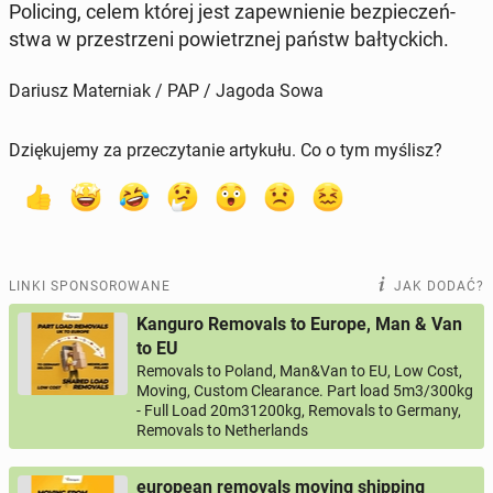
Po­li­cing, celem której jest za­pew­nie­nie bez­pie­czeń­
stwa w prze­strze­ni po­wietrz­nej państw bał­tyc­kich.
Dariusz Materniak / PAP / Jagoda Sowa
Dziękujemy za przeczytanie artykułu. Co o tym myślisz?
LINKI SPONSOROWANE
JAK DODAĆ?
Kanguro Removals to Europe, Man & Van
to EU
Removals to Poland, Man&Van to EU, Low Cost,
Moving, Custom Clearance. Part load 5m3/300kg
- Full Load 20m31200kg, Removals to Germany,
Removals to Netherlands
european removals moving shipping