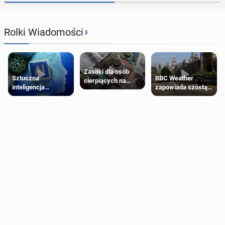
›
Rolki Wiadomości
Zasiłki dla osób
Sztuczna
BBC Weather
cierpiących na
inteligencja
zapowiada szóstą
schorzenia
próbowała oszukać
falę upałów w
psychiczne
człowieka
Londynie