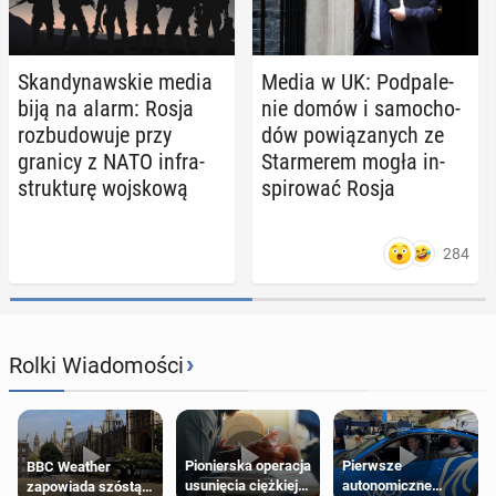
Skan­dy­naw­skie media
Media w UK: Pod­pa­le­
biją na alarm: Rosja
nie domów i sa­mo­cho­
roz­bu­do­wu­je przy
dów po­wią­za­nych ze
granicy z NATO in­fra­
Star­me­rem mogła in­
struk­tu­rę woj­sko­wą
spi­ro­wać Rosja
284
›
Rolki Wiadomości
Pierwsze
Pionierska operacja
BBC Weather
autonomiczne
usunięcia ciężkiej
zapowiada szóstą