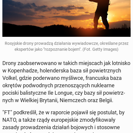
Ro­syj­skie drony pro­wa­dzą dzia­ła­nia wy­wia­dow­cze, okre­śla­ne przez
eks­per­tów jako "roz­po­zna­nie bojem". (Fot. Getty Images)
Drony za­ob­ser­wo­wa­no w takich miej­scach jak lot­ni­sko
w Ko­pen­ha­dze, ho­len­der­ska baza sił po­wietrz­nych
Volkel, gdzie po­de­rwa­no my­śliw­ce, fran­cu­ska baza
okrętów pod­wod­nych prze­no­szą­cych nu­kle­ar­ne
pociski ba­li­stycz­ne Ile Longue, czy bazy sił po­wietrz­
nych w Wiel­kiej Bry­ta­nii, Niem­czech oraz Belgii.
"FT" pod­kre­ślił, że w ra­por­cie pojawił się po­stu­lat, by
NATO, a także rządy eu­ro­pej­skie zmo­dy­fi­ko­wa­ły
zasady pro­wa­dze­nia działań bo­jo­wych i sto­sow­ne