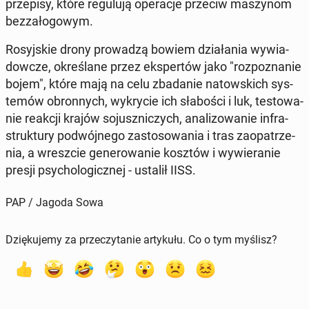
prze­pi­sy, które re­gu­lu­ją ope­ra­cje przeciw ma­szy­nom
bez­za­ło­go­wym.
Ro­syj­skie drony pro­wa­dzą bowiem dzia­ła­nia wy­wia­
dow­cze, okre­śla­ne przez eks­per­tów jako "roz­po­zna­nie
bojem", które mają na celu zba­da­nie na­tow­skich sys­
te­mów obron­nych, wy­kry­cie ich sła­bo­ści i luk, te­sto­wa­
nie reakcji krajów so­jusz­ni­czych, ana­li­zo­wa­nie in­fra­
struk­tu­ry po­dwój­ne­go za­sto­so­wa­nia i tras za­opa­trze­
nia, a wresz­cie ge­ne­ro­wa­nie kosztów i wy­wie­ra­nie
presji psy­cho­lo­gicz­nej - ustalił IISS.
PAP / Jagoda Sowa
Dziękujemy za przeczytanie artykułu. Co o tym myślisz?