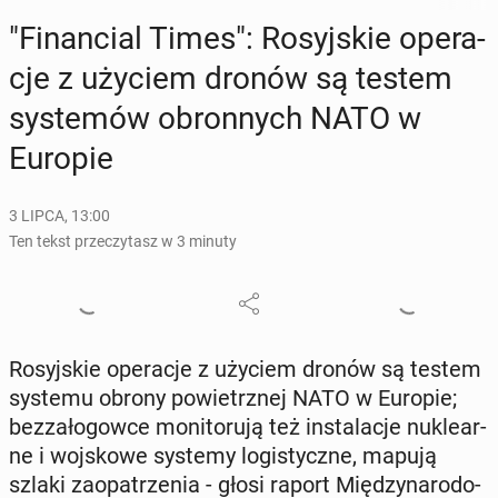
"Fi­nan­cial Times": Ro­syj­skie ope­ra­
cje z użyciem dronów są testem
sys­te­mów obron­nych NATO w
Europie
3 LIPCA, 13:00
Ten tekst przeczytasz w 3 minuty
Ro­syj­skie ope­ra­cje z użyciem dronów są testem
systemu obrony po­wietrz­nej NATO w Europie;
bez­za­ło­gow­ce mo­ni­to­ru­ją też in­sta­la­cje nu­kle­ar­
ne i woj­sko­we systemy lo­gi­stycz­ne, mapują
szlaki za­opa­trze­nia - głosi raport Mię­dzy­na­ro­do­