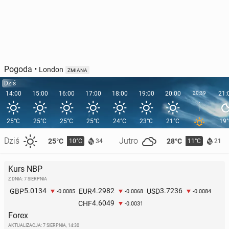
Pogoda
•
London
ZMIANA
Dziś
14:00
15:00
16:00
17:00
18:00
19:00
20:00
20:39
21:
25°C
25°C
25°C
25°C
24°C
23°C
21°C
19
Dziś
Jutro
25°C
28°C
10°C
11°C
34
21
Kurs NBP
Z DNIA: 7 SIERPNIA
5.0134
4.2982
3.7236
GBP
EUR
USD
-0.0085
-0.0068
-0.0084
4.6049
CHF
-0.0031
Forex
AKTUALIZACJA:
7 SIERPNIA, 14:30