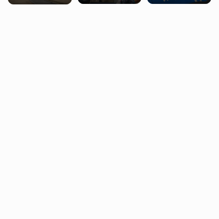
Ubery pojawią się
wady wrodzonej
falę upałów w
w Londynie jeszcze
płodu w łonie matki
Londynie
tego lata