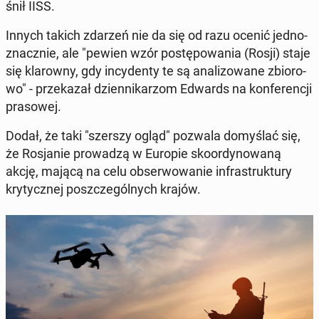
śnił IISS.
Innych takich zdarzeń nie da się od razu ocenić jed­no­
znacz­nie, ale "pewien wzór po­stę­po­wa­nia (Rosji) staje
się kla­row­ny, gdy in­cy­den­ty te są ana­li­zo­wa­ne zbio­ro­
wo" - prze­ka­zał dzien­ni­ka­rzom Edwards na kon­fe­ren­cji
pra­so­wej.
Dodał, że taki "szerszy ogląd" pozwala do­my­ślać się,
że Ro­sja­nie pro­wa­dzą w Europie sko­or­dy­no­wa­ną
akcję, mającą na celu ob­ser­wo­wa­nie in­fra­struk­tu­ry
kry­tycz­nej po­szcze­gól­nych krajów.