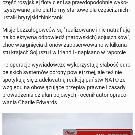
część ro­syj­skiej floty cieni są praw­do­po­dob­nie wy­ko­
rzy­sty­wa­ne jako plat­for­my star­to­we dla części z nich -
ustalił bry­tyj­ski think tank.
Misje bez­za­ło­gow­ców są "re­ali­zo­wa­ne i nie na­tra­fia­ją
na ko­lek­tyw­ną od­po­wiedź (na­tow­skich) so­jusz­ni­ków",
choć wtar­gnię­cia dronów za­ob­ser­wo­wa­no w kil­ku­na­
stu krajach Sojuszu i w Ir­lan­dii - na­pi­sa­no w ra­por­cie.
Te ope­ra­cje wy­wia­dow­cze wy­ko­rzy­stu­ją słabość eu­ro­
pej­skich sys­te­mów obrony po­wietrz­nej, ale też nie
spo­ty­ka­ją się z ade­kwat­ną reakcją państw NATO ze
względu na obo­wią­zu­ją­ce prze­pi­sy prawne i zasady
pro­wa­dze­nia działań bo­jo­wych - ocenił autor opra­co­
wa­nia Charlie Edwards.