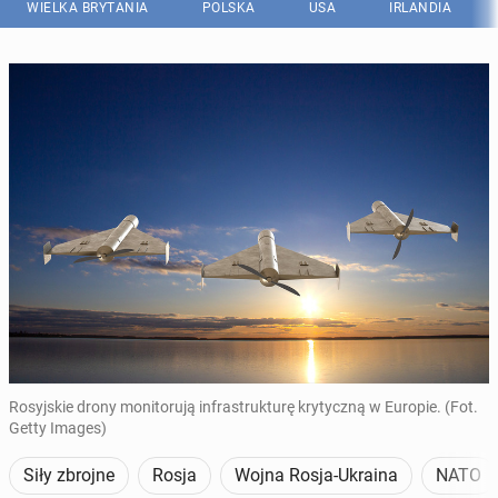
WIELKA BRYTANIA
POLSKA
USA
IRLANDIA
Rosyjskie drony monitorują infrastrukturę krytyczną w Europie. (Fot.
Getty Images)
Siły zbrojne
Rosja
Wojna Rosja-Ukraina
NATO