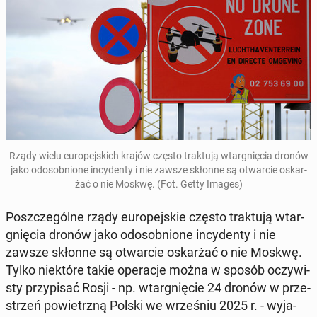
Rządy wielu eu­ro­pej­skich krajów często trak­tu­ją wtar­gnię­cia dronów
jako od­osob­nio­ne in­cy­den­ty i nie zawsze skłonne są otwar­cie oskar­
żać o nie Moskwę. (Fot. Getty Images)
Po­szcze­gól­ne rządy eu­ro­pej­skie często trak­tu­ją wtar­
gnię­cia dronów jako od­osob­nio­ne in­cy­den­ty i nie
zawsze skłonne są otwar­cie oskar­żać o nie Moskwę.
Tylko nie­któ­re takie ope­ra­cje można w sposób oczy­wi­
sty przy­pi­sać Rosji - np. wtar­gnię­cie 24 dronów w prze­
strzeń po­wietrz­ną Polski we wrze­śniu 2025 r. - wy­ja­