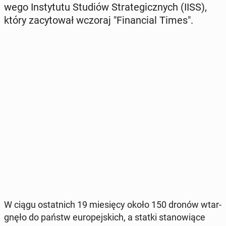
we­go In­sty­tu­tu Studiów Stra­te­gicz­nych (IISS),
który za­cy­to­wał wczoraj "Fi­nan­cial Times".
W ciągu ostat­nich 19 mie­się­cy około 150 dronów wtar­
gnę­ło do państw eu­ro­pej­skich, a statki sta­no­wią­ce