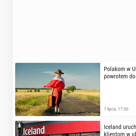
Polakom w UK r
po­wro­tem do
7 lipca, 17:30
Iceland uru­c
klien­tom w ub