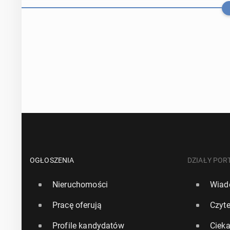
UK: Młodzi b
zasiłki
OGŁOSZENIA
DZIAŁY POR
Nieruchomości
Wiad
22 stycznia, 12:4
Pracę oferują
Czyte
UK: Rząd wesp
Profile kandydatów
Ciek