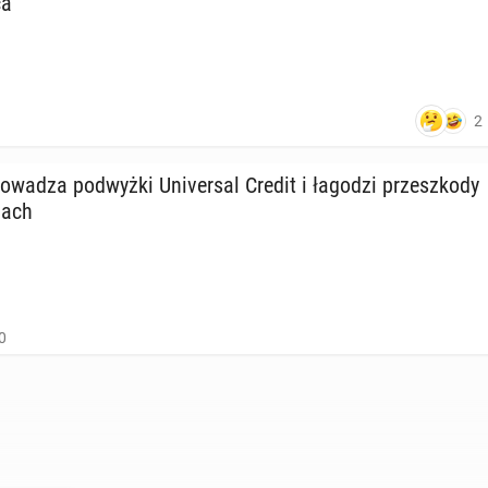
ca
2
wa­dza pod­wyż­ki Uni­ver­sal Credit i łagodzi prze­szko­dy
iach
0