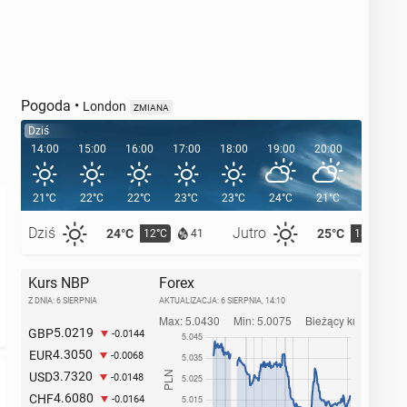
Pogoda
•
London
ZMIANA
Dziś
14:00
15:00
16:00
17:00
18:00
19:00
20:00
20:41
21°C
22°C
22°C
23°C
23°C
24°C
21°C
Dziś
Jutro
24°C
25°C
12°C
13°C
41
Kurs NBP
Forex
Z DNIA: 6 SIERPNIA
AKTUALIZACJA:
6 SIERPNIA, 14:10
5.0219
GBP
-0.0144
4.3050
EUR
-0.0068
3.7320
USD
-0.0148
4.6080
CHF
-0.0164