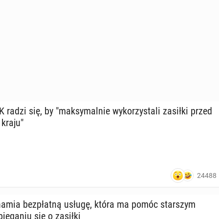
adzi się, by "mak­sy­mal­nie wy­ko­rzy­sta­li zasiłki przed
 kraju"
24488
ha­mia bez­płat­ną usługę, która ma pomóc star­szym
ie­ga­niu się o zasiłki