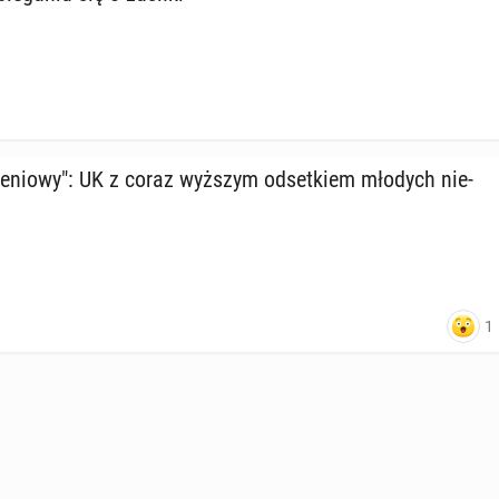
­le­nio­wy": UK z coraz wyższym od­set­kiem młodych nie­
1