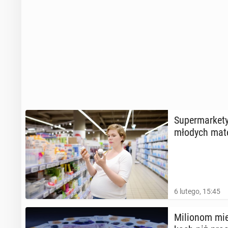
Su­per­mar­ke­t
młodych mat
6 lutego, 15:45
Mi­lio­nom mi