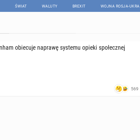
ŚWIAT
WALUTY
BREXIT
WOJNA ROSJA-UKRA
ham obie­cu­je naprawę systemu opieki spo­łecz­nej
569