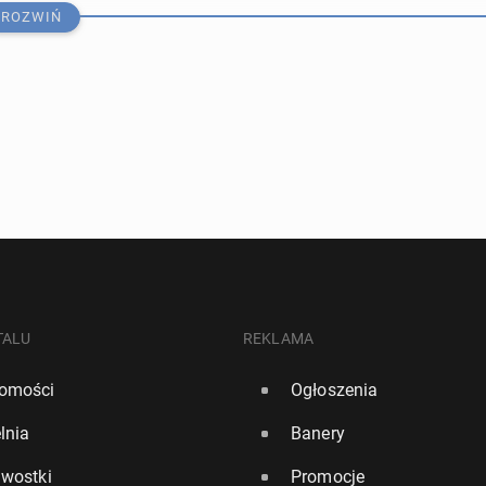
ROZWIŃ
ez pracy będą musieli podjąć pracę w KFC lub stracą
TALU
REKLAMA
omości
Ogłoszenia
1
5
lnia
Banery
rze osoby w kry­zy­sie fi­nan­so­wym. Pierw­sze świad­cze­
awostki
Promocje