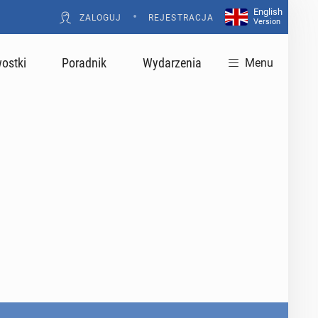
English
•
ZALOGUJ
REJESTRACJA
Version
ostki
Poradnik
Wydarzenia
Menu