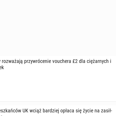
y roz­wa­ża­ją przy­wró­ce­nie vo­uche­ra £2 dla cię­żar­nych i
ek
esz­kań­ców UK wciąż bar­dziej opłaca się życie na za­sił­