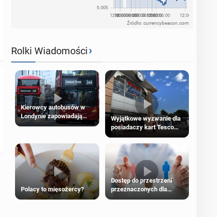
Źródło: currencybeacon.com
›
Rolki Wiadomości
Kierowcy autobusów w
Londynie zapowiadają
Wyjątkowe wyzwanie dla
strajki
posiadaczy kart Tesco
Clubcard!
Dostęp do przestrzeni
Polacy to mięsożercy?
przeznaczonych dla
jednej płci ma opierać się
wyłącznie na płci
biologicznej