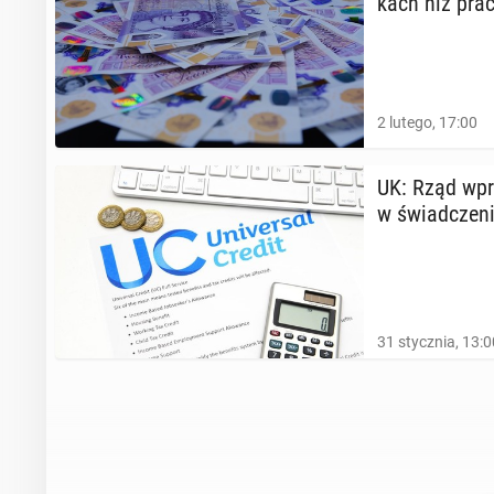
kach niż pra
2 lutego, 17:00
UK: Rząd wpro­
w świad­cze­n
31 stycznia, 13:0