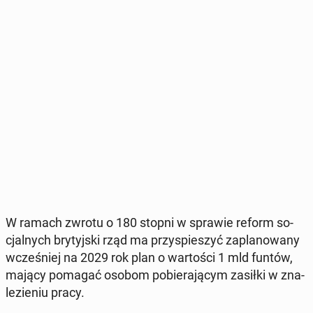
W ramach zwrotu o 180 stopni w sprawie reform so­
cjal­nych bry­tyj­ski rząd ma przy­spie­szyć za­pla­no­wa­ny
wcze­śniej na 2029 rok plan o war­to­ści 1 mld funtów,
mający pomagać osobom po­bie­ra­ją­cym zasiłki w zna­
le­zie­niu pracy.