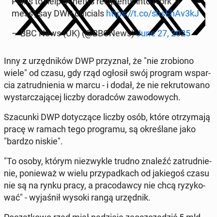
Plans to help be­ne­fits re­ci­pients into work 'a
mess', say DWP of­fi­cials
https://t.co/shsEhAv3kJ
— BBC News (UK) (@BBCNews)
June 27, 2025
Inny z urzęd­ni­ków DWP przy­znał, że "nie zro­bio­no
wiele" od czasu, gdy rząd ogłosił swój program wspar­
cia za­trud­nie­nia w marcu - i dodał, że nie re­kru­to­wa­no
wy­star­cza­ją­cej liczby do­rad­ców za­wo­do­wych.
Sza­cun­ki DWP do­ty­czą­ce liczby osób, które otrzy­ma­ją
pracę w ramach tego pro­gra­mu, są okre­śla­ne jako
"bardzo niskie".
"To osoby, którym nie­zwy­kle trudno znaleźć za­trud­nie­
nie, po­nie­waż w wielu przy­pad­kach od ja­kie­goś czasu
nie są na rynku pracy, a pra­co­daw­cy nie chcą ry­zy­ko­
wać" - wy­ja­śnił wysoki rangą urzęd­nik.