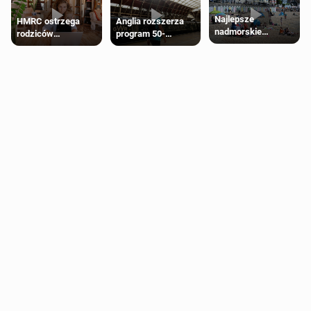
Najlepsze
HMRC ostrzega
Anglia rozszerza
nadmorskie
rodziców
program 50-
miasteczko blisko
pobierających Child
procentowych
Londynu
Benefit. Mogą być
zniżek kolejowych
zobowiązani do
na 18-latków
zwrotu zasiłku