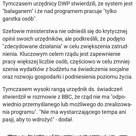
Tym­cza­sem urzęd­ni­cy DWP stwier­dzi­li, że system jest
"ba­ła­ga­nem" i że nad pro­gra­mem pracuje "tylko
garstka osób".
Sze­fo­wie mi­ni­ster­stwa nie od­nie­śli się do kry­tycz­nej
opinii swoich urzęd­ni­ków, ale pod­kre­śli­li, że podjęto
"zde­cy­do­wa­ne dzia­ła­nia" w celu zwięk­sze­nia za­trud­
nie­nia. Klu­czo­wym celem rządu jest za­pew­nie­nie
pracy więk­szej liczbie osób, czę­ścio­wo w celu zmniej­
sze­nia wy­dat­ków z budżetu na świad­cze­nia so­cjal­ne
oraz rozwoju go­spo­dar­ki i pod­nie­sie­nia poziomu życia.
Tym­cza­sem wysoki rangą urzęd­nik ds. świad­czeń
stwier­dził w roz­mo­wie z BBC, że rząd nie ma "od­po­
wied­nio prze­my­śla­ne­go lub moż­li­we­go do zre­ali­zo­wa­
nia pro­gra­mu". "Nie ma wy­star­cza­ją­ce­go tempa ani
pasji, aby to wdrożyć" - dodał.