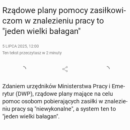
Rządowe plany pomocy za­sił­ko­wi­
czom w zna­le­zie­niu pracy to
"jeden wielki bałagan"
5 LIPCA 2025, 12:00
Ten tekst przeczytasz w 2 minuty
Zdaniem urzęd­ni­ków Mi­ni­ster­stwa Pracy i Eme­
ry­tur (DWP), rządowe plany mające na celu
pomoc osobom po­bie­ra­ją­cych zasiłki w zna­le­zie­
niu pracy są "nie­wy­ko­nal­ne", a system ten to
"jeden wielki bałagan".