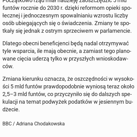
Po­cząt­ko­wo rząd miał na­dzie­ję za­osz­czę­dzić 5 mld
funtów rocznie do 2030 r. dzięki re­for­mom opieki spo­
łecz­nej i jed­no­cze­snym spo­wal­nia­niu wzrostu liczby
osób ubie­ga­ją­cych się o świad­cze­nia. Zmiany te spo­
tka­ły się jednak z ostrym sprze­ci­wem w par­la­men­cie.
Dlatego ​​o­bec­ni be­ne­fi­cjen­ci będą nadal otrzy­my­wać
tyle wspar­cia, ile mają obecnie, a zamiast tego pla­no­
wa­ne cięcia uderzą tylko w przy­szłych wnio­sko­daw­
ców.
Zmiana kie­run­ku oznacza, że ​​osz­częd­no­ści w wy­so­ko­
ści 5 mld funtów praw­do­po­dob­nie wyniosą teraz około
2,5–3 mld funtów, co przy­czy­ni­ło się do dal­szych spe­
ku­la­cji na temat pod­wy­żek po­dat­ków w je­sien­nym bu­
dże­cie.
BBC / Adriana Chodakowska