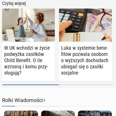
Czytaj więcej
W UK wchodzi w życie
Luka w sys­te­mie be­ne­
pod­wyż­ka za­sił­ków
fi­tów pozwala osobom
Child Benefit. O ile
o wyż­szych do­cho­dach
wzrosną i komu przy­
ubiegać się o zasiłki
słu­gu­ją?
so­cjal­ne
›
Rolki Wiadomości