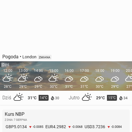
Pogoda
•
London
ZMIANA
Dziś
12:00
13:00
14:00
15:00
16:00
17:00
18:00
19:00
20:
28°C
29°C
29°C
30°C
31°C
31°C
30°C
29°C
27
Dziś
Jutro
31°C
29°C
14°C
15°C
30
34
Kurs NBP
Z DNIA: 7 SIERPNIA
5.0134
4.2982
3.7236
GBP
EUR
USD
-0.0085
-0.0068
-0.0084