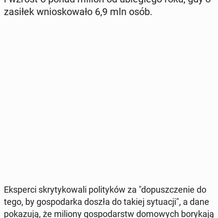
zasiłek wnio­sko­wa­ło 6,9 mln osób.
Eks­per­ci skry­ty­ko­wa­li po­li­ty­ków za "do­pusz­cze­nie do
tego, by go­spo­dar­ka doszła do takiej sy­tu­acji", a dane
po­ka­zu­ją, że miliony go­spo­darstw do­mo­wych bo­ry­ka­ją