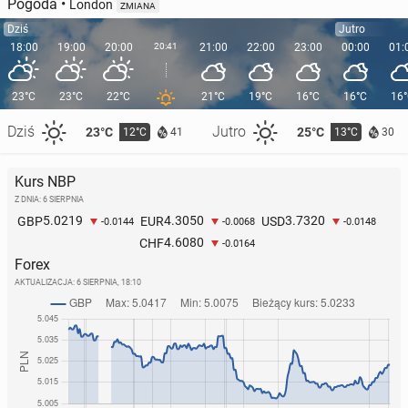
Pogoda
•
London
ZMIANA
Dziś
Jutro
18:00
19:00
20:00
20:41
21:00
22:00
23:00
00:00
01:
23°C
23°C
22°C
21°C
19°C
16°C
16°C
16
Dziś
Jutro
23°C
25°C
12°C
13°C
41
30
Kurs NBP
Z DNIA: 6 SIERPNIA
5.0219
4.3050
3.7320
GBP
EUR
USD
-0.0144
-0.0068
-0.0148
4.6080
CHF
-0.0164
Forex
AKTUALIZACJA:
6 SIERPNIA, 18:10