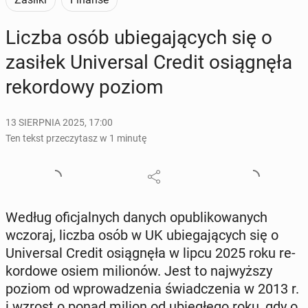
Liczba osób ubie­ga­ją­cych się o
zasiłek Uni­ver­sal Credit osią­gnę­ła
re­kor­do­wy poziom
13 SIERPNIA 2025, 17:00
Ten tekst przeczytasz w 1 minutę
Według ofi­cjal­nych danych opu­bli­ko­wa­nych
wczoraj, liczba osób w UK ubie­ga­ją­cych się o
Uni­ver­sal Credit osią­gnę­ła w lipcu 2025 roku re­
kor­do­we osiem mi­lio­nów. Jest to naj­wyż­szy
poziom od wpro­wa­dze­nia świad­cze­nia w 2013 r.
i wzrost o ponad milion od ubie­głe­go roku, gdy o