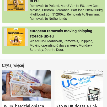
to EU
Removals to Poland, Man&Van to EU, Low Cost,
Moving, Custom Clearance. Part load 5m3/300kg
- Full Load 20m31200kg, Removals to Germany,
Removals to Netherlands
european removals moving shipping
storage uk-eu
We are No1 Man&Van, Removals, Shipping,
Moving operating 6 days a week, Monday-
Saturday, Door to Door.
Czytaj więcej
W UK bar­dziej opłaca
Kto w UK dostaje Uni­