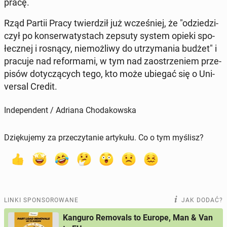
pracę.
Rząd Partii Pracy twier­dził już wcze­śniej, że "odzie­dzi­
czył po kon­ser­wa­ty­stach zepsuty system opieki spo­
łecz­nej i rosnący, nie­moż­li­wy do utrzy­ma­nia budżet" i
pracuje nad re­for­ma­mi, w tym nad za­ostrze­niem prze­
pi­sów do­ty­czą­cych tego, kto może ubiegać się o Uni­
ver­sal Credit.
Independent / Adriana Chodakowska
Dziękujemy za przeczytanie artykułu. Co o tym myślisz?
LINKI SPONSOROWANE
JAK DODAĆ?
Kanguro Removals to Europe, Man & Van