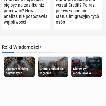
się być na zasiłku niż
ver­sal Credit? Po raz
pra­co­wać? Nowa
pierw­szy podano
analiza nie po­zo­sta­wia
status imi­gra­cyj­ny tych
wąt­pli­wo­ści
osób
›
Rolki Wiadomości
Lipcowy ranking
Bristol znalazł się
Kierowcy
najtańszych
w gronie
autobusów w
supermarketów
najlepszych
Londynie
kierunków podróży
zapowiadają strajki
na świecie