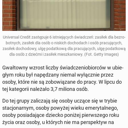
Uni­ver­sal Credit za­stę­pu­je 6 ist­nie­ją­cych świad­czeń: zasiłek dla bez­ro­
bot­nych, zasiłek dla osób o niskich do­cho­dach i osób pra­cu­ją­cych,
zasiłek do­cho­do­wy, ulgę po­dat­ko­wą dla pra­cu­ją­cych, ulgę po­dat­ko­wą
dla osób z dziećmi i zasiłek miesz­ka­nio­wy. (Fot. Getty Images)
Gwał­tow­ny wzrost liczby świad­cze­nio­bior­ców w ubie­
głym roku był na­pę­dza­ny niemal wy­łącz­nie przez
osoby, które nie są zo­bo­wią­za­ne do pracy. W lipcu do
tej ka­te­go­rii na­le­ża­ło 3,7 miliona osób.
Do tej grupy za­li­cza­ją się osoby uczące się w trybie
sta­cjo­nar­nym, osoby powyżej wieku eme­ry­tal­ne­go,
osoby po­sia­da­ją­ce dziecko poniżej pierw­sze­go roku
życia oraz osoby, u których nie ma per­spek­tyw na