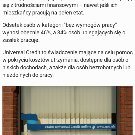
się z trud­no­ścia­mi fi­nan­so­wy­mi – nawet jeśli ich
miesz­kań­cy pracują na pełen etat.
Odsetek osób w ka­te­go­rii "bez wymogów pracy"
wynosi obecnie 46%, a 34% osób ubie­ga­ją­cych się o
zasiłek pracuje.
Uni­ver­sal Credit to świad­cze­nie mające na celu pomoc
w po­kry­ciu kosztów utrzy­ma­nia, do­stęp­ne dla osób o
niskich do­cho­dach, a także dla osób bez­ro­bot­nych lub
nie­zdol­nych do pracy.