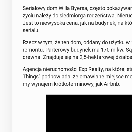
Se­ria­lo­wy dom Willa Byersa, często po­ka­zy­wa
życiu należy do sied­mior­ga ro­dzeń­stwa. Nie­ru
Jest to nie­wy­so­ka cena, jak na budynek, na któ
serialu.
Rzecz w tym, że ten dom, oddany do użytku w 1900
remontu. Par­te­ro­wy budynek ma 170 m kw. Są tam 
drewna. Znaj­du­je się na 2,5-hek­ta­ro­wej działce
Agencja nie­ru­cho­mo­ści Exp Realty, na której 
Things" pod­po­wia­da, że oma­wia­ne miejsce może 
my wynajem krót­ko­ter­mi­no­wy, jak Airbnb.