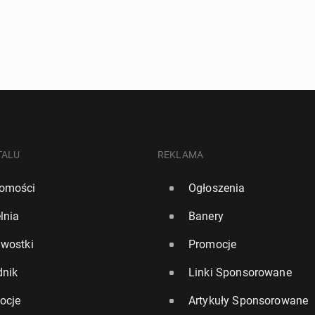
TALU
REKLAMA
omości
Ogłoszenia
lnia
Banery
awostki
Promocje
dnik
Linki Sponsorowane
ocje
Artykuły Sponsorowane