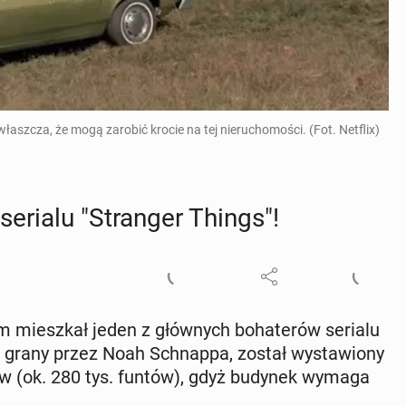
aszcza, że mogą zarobić krocie na tej nieruchomości. (Fot. Netflix)
erialu "Stran­ger Things"!
 miesz­kał jeden z głów­nych bo­ha­te­rów serialu
rs, grany przez Noah Schnap­pa, został wy­sta­wio­ny
rów (ok. 280 tys. funtów), gdyż budynek wymaga