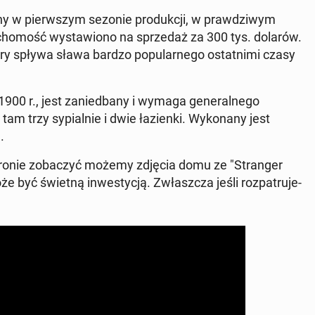
­ny w pierw­szym sezonie pro­duk­cji, w praw­dzi­wym
­cho­mość wy­sta­wio­no na sprze­daż za 300 tys. dolarów.
ry spływa sława bardzo po­pu­lar­ne­go ostat­ni­mi czasy
 r., jest za­nie­dba­ny i wymaga ge­ne­ral­ne­go
trzy sy­pial­nie i dwie ła­zien­ki. Wy­ko­na­ny jest
.
stronie zo­ba­czyć możemy zdjęcia domu ze "Stran­ger
być świetną in­we­sty­cją. Zwłasz­cza jeśli roz­pa­tru­je­