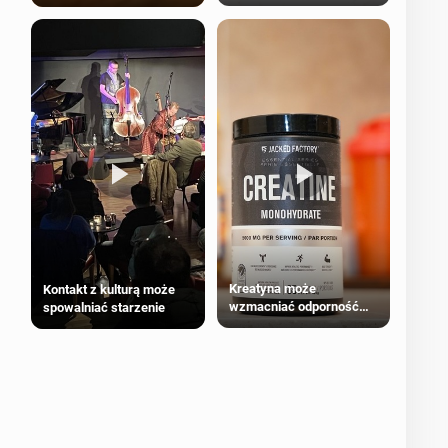
bezpieczne dla
większości dorosłych
Kreatyna może
Kontakt z kulturą może
wzmacniać odporność
spowalniać starzenie
przeciw nowotworom