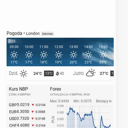
Pogoda
•
London
ZMIANA
Dziś
09:00
10:00
11:00
12:00
13:00
14:00
15:00
16:00
17°C
17°C
18°C
19°C
20°C
23°C
23°C
24°C
Dziś
Jutro
24°C
27°C
13°C
13°C
42
Kurs NBP
Forex
Z DNIA: 6 SIERPNIA
AKTUALIZACJA:
6 SIERPNIA, 09:00
5.0219
GBP
-0.0144
4.3050
EUR
-0.0068
3.7320
USD
-0.0148
4.6080
CHF
-0.0164