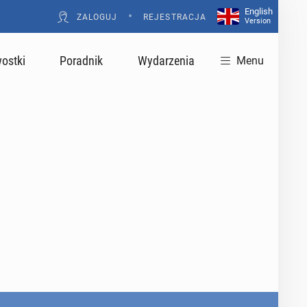
English
•
ZALOGUJ
REJESTRACJA
Version
ostki
Poradnik
Wydarzenia
Menu