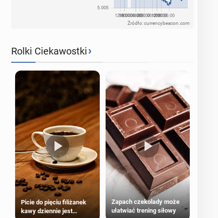
Źródło: currencybeacon.com
›
Rolki Ciekawostki
Zapach czekolady może
Picie do pięciu filiżanek
ułatwiać trening siłowy
kawy dziennie jest