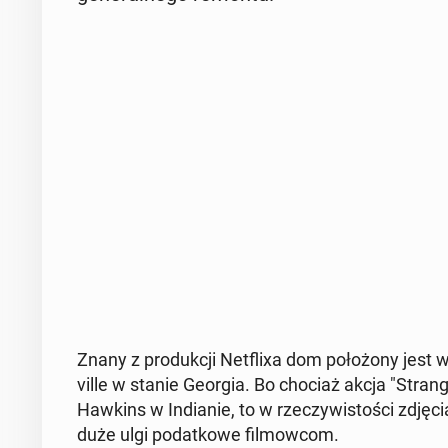
Znany z pro­duk­cji Net­fli­xa dom po­ło­żo­ny jest w 
vil­le w stanie Georgia. Bo chociaż akcja "Stran­ge
Hawkins w In­dia­nie, to w rze­czy­wi­sto­ści zdj
duże ulgi po­dat­ko­we fil­mow­com.