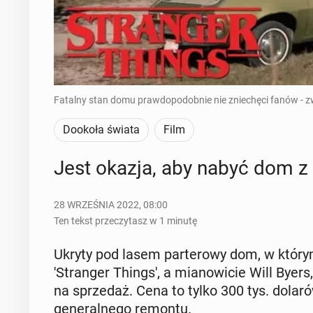
Fatalny stan domu prawdopodobnie nie zniechęci fanów - zwł
Dookoła świata
Film
Jest okazja, aby nabyć dom z s
28 WRZEŚNIA 2022, 08:00
Ten tekst przeczytasz w 1 minutę
Ukryty pod lasem par­te­ro­wy dom, w którym
'Stran­ger Things', a mia­no­wi­cie Will Bye
na sprze­daż. Cena to tylko 300 tys. dola
ge­ne­ral­ne­go remontu.