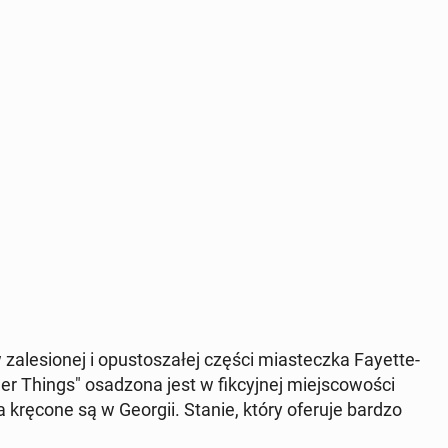
za­le­sio­nej i opu­sto­sza­łej części mia­stecz­ka Fay­et­te­
r Things" osa­dzo­na jest w fik­cyj­nej miej­sco­wo­ści
ęcia kręcone są w Georgii. Stanie, który oferuje bardzo