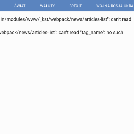
ŚWIAT
WALUTY
BREXIT
WOJNA ROSJA-UKRA
main/modules/www/_kst/webpack/news/articles-list": can't read
pack/news/articles-list": can't read "tag_name": no such