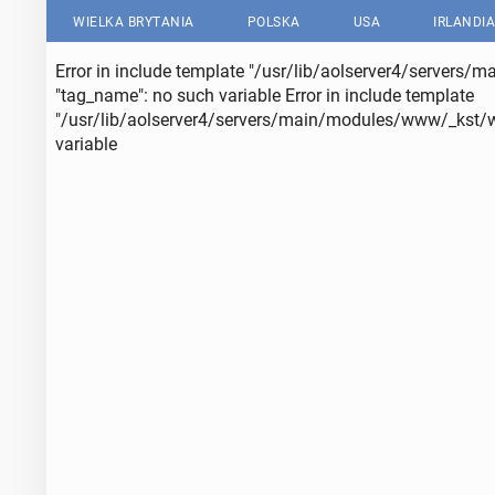
WIELKA BRYTANIA
POLSKA
USA
IRLANDIA
Error in include template "/usr/lib/aolserver4/servers/
"tag_name": no such variable
Error in include template
"/usr/lib/aolserver4/servers/main/modules/www/_kst/web
variable