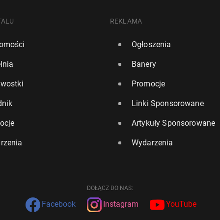
TALU
REKLAMA
omości
Ogłoszenia
lnia
Banery
awostki
Promocje
dnik
Linki Sponsorowane
ocje
Artykuły Sponsorowane
rzenia
Wydarzenia
DOŁĄCZ DO NAS:
Facebook
Instagram
YouTube