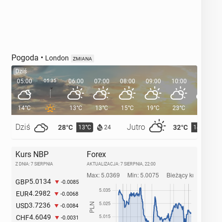
Pogoda
•
London
ZMIANA
Dziś
05:00
05:35
06:00
07:00
08:00
09:00
10:00
11:00
14°C
13°C
13°C
15°C
19°C
23°C
25°C
Dziś
Jutro
28°C
32°C
13°C
14°C
24
Kurs NBP
Forex
Z DNIA: 7 SIERPNIA
AKTUALIZACJA:
7 SIERPNIA, 22:00
5.0134
GBP
-0.0085
4.2982
EUR
-0.0068
3.7236
USD
-0.0084
4.6049
CHF
-0.0031