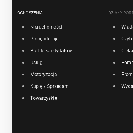
OGŁOSZENIA
DZIAŁY POR
Nieruchomości
Wiad
Pracę oferują
Czyte
Profile kandydatów
Ciek
Usługi
Pora
Motoryzacja
Prom
Kupię / Sprzedam
Wyda
Towarzyskie