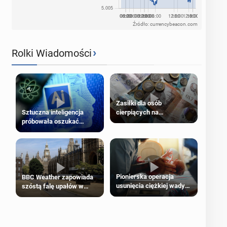
Źródło: currencybeacon.com
›
Rolki Wiadomości
Zasiłki dla osób
cierpiących na
Sztuczna inteligencja
schorzenia psychiczne
próbowała oszukać
człowieka
Pionierska operacja
BBC Weather zapowiada
usunięcia ciężkiej wady
szóstą falę upałów w
wrodzonej płodu w łonie
Londynie
matki