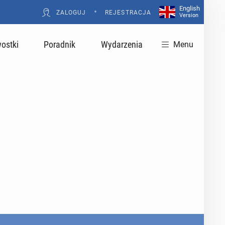
English
•
ZALOGUJ
REJESTRACJA
Version
ostki
Poradnik
Wydarzenia
Menu