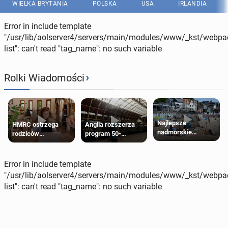
WIELKA BRYTANIA
POLSKA
USA
IRLANDIA
Error in include template
"/usr/lib/aolserver4/servers/main/modules/www/_kst/webpac
list": can't read "tag_name": no such variable
›
Rolki Wiadomości
Najlepsze
HMRC ostrzega
Anglia rozszerza
nadmorskie
rodziców
program 50-
miasteczko blisko
pobierających Child
procentowych
Londynu
Benefit. Mogą być
zniżek kolejowych
zobowiązani do
na 18-latków
Error in include template
zwrotu zasiłku
"/usr/lib/aolserver4/servers/main/modules/www/_kst/webpac
list": can't read "tag_name": no such variable