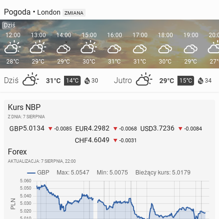
Pogoda
•
London
ZMIANA
Dziś
12:00
13:00
14:00
15:00
16:00
17:00
18:00
19:00
20:
28°C
29°C
29°C
30°C
31°C
31°C
30°C
29°C
27
Dziś
Jutro
31°C
29°C
14°C
15°C
30
34
Kurs NBP
Z DNIA: 7 SIERPNIA
5.0134
4.2982
3.7236
GBP
EUR
USD
-0.0085
-0.0068
-0.0084
4.6049
CHF
-0.0031
Forex
AKTUALIZACJA:
7 SIERPNIA, 22:00