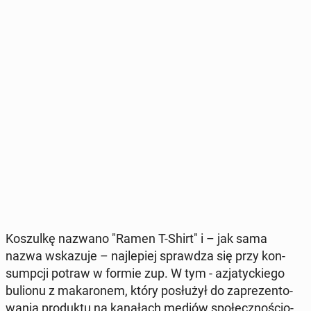
Ko­szul­kę nazwano "Ramen T-Shirt" i – jak sama
nazwa wska­zu­je – naj­le­piej spraw­dza się przy kon­
sump­cji potraw w formie zup. W tym - azja­tyc­kie­go
bulionu z ma­ka­ro­nem, który po­słu­żył do za­pre­zen­to­
wa­nia pro­duk­tu na ka­na­łach mediów spo­łecz­no­ścio­