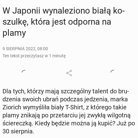
W Japonii wy­na­le­zio­no białą ko­
szul­kę, która jest odporna na
plamy
9 SIERPNIA 2022, 08:00
Ten tekst przeczytasz w 1 minutę
Dla tych, którzy mają szcze­gól­ny talent do bru­
dze­nia swoich ubrań podczas je­dze­nia, marka
Ziorich wy­my­śli­ła biały T-Shirt, z którego takie
plamy znikają po prze­tar­ciu jej zwykłą wil­got­ną
ście­recz­ką. Kiedy będzie można ją kupić? Już po
30 sierp­nia.