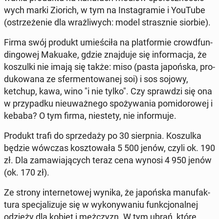
wych marki Ziorich, w tym na In­sta­gra­mie i YouTube
(ostrze­że­nie dla wraż­li­wych: model strasz­nie siorbie).
Firma swój produkt umie­ści­ła na plat­for­mie crowd­fun­
din­go­wej Makuake, gdzie znaj­du­je się in­for­ma­cja, że
ko­szul­ki nie imają się także: miso (pasta ja­poń­ska, pro­
du­ko­wa­na ze sfer­men­to­wa­nej soi) i sos sojowy,
ketchup, kawa, wino "i nie tylko". Czy spraw­dzi się ona
w przy­pad­ku nie­uważ­ne­go spo­ży­wa­nia po­mi­do­ro­wej i
kebaba? O tym firma, nie­ste­ty, nie in­for­mu­je.
Produkt trafi do sprze­da­ży po 30 sierp­nia. Ko­szul­ka
będzie wówczas kosz­to­wa­ła 5 500 jenów, czyli ok. 190
zł. Dla za­ma­wia­ją­cych teraz cena wynosi 4 950 jenów
(ok. 170 zł).
Ze strony in­ter­ne­to­wej wynika, że ja­poń­ska ma­nu­fak­
tu­ra spe­cja­li­zu­je się w wy­ko­ny­wa­niu funk­cjo­nal­nej
odzieży dla kobiet i męż­czyzn. W tym ubrań, które