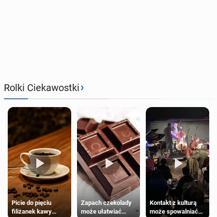
›
Rolki Ciekawostki
Zapach czekolady
Kontakt z kulturą
Picie do pięciu
może ułatwiać
może spowalniać
filiżanek kawy