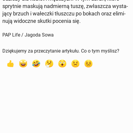
spryt­nie maskują nad­mier­ną tuszę, zwłasz­cza wy­sta­
ją­cy brzuch i wa­łecz­ki tłusz­czu po bokach oraz eli­mi­
nu­ją wi­docz­ne skutki pocenia się.
PAP Life / Jagoda Sowa
Dziękujemy za przeczytanie artykułu. Co o tym myślisz?