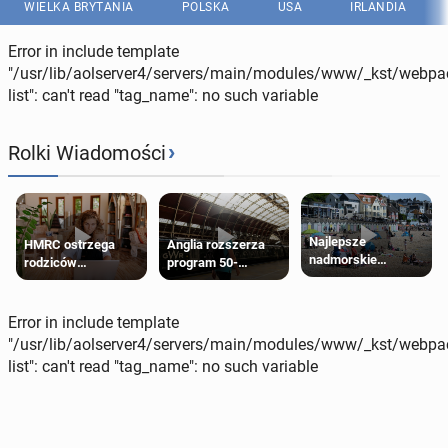
WIELKA BRYTANIA
POLSKA
USA
IRLANDIA
Error in include template
"/usr/lib/aolserver4/servers/main/modules/www/_kst/webpac
list": can't read "tag_name": no such variable
›
Rolki Wiadomości
Najlepsze
HMRC ostrzega
Anglia rozszerza
nadmorskie
rodziców
program 50-
miasteczko blisko
pobierających Child
procentowych
Londynu
Benefit. Mogą być
zniżek kolejowych
zobowiązani do
na 18-latków
Error in include template
zwrotu zasiłku
"/usr/lib/aolserver4/servers/main/modules/www/_kst/webpac
list": can't read "tag_name": no such variable