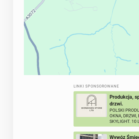
LINKI SPONSOROWANE
Produkcja, s
drzwi.
POLSKI PRODU
OKNA, DRZWI,
SKYLIGHT. 10
Wywóz Śmieci