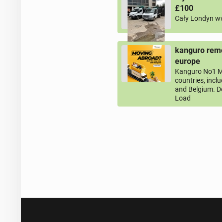
£100
Cały Londyn w
kanguro remo
europe
Kanguro No1 M
countries, incl
and Belgium. D
Load