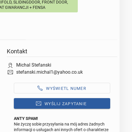
BIFOLD, SLIDINGDOOR, FRONT DOOR,
LAT GWARANCJI + FENSA
Kontakt
Michal Stefanski
stefanski.michal1@yahoo.co.uk
WYŚWIETL NUMER
WYŚLIJ ZAPYTANIE
ANTY SPAM!
Nie życzę sobie przysyłania na mój adres żadnych
Odpowiedz na ofertę tego ogłoszenia
informacji o usługach ani innych ofert o charakterze