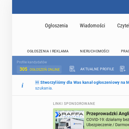
Ogłoszenia
Wiadomości
Czyte
OGŁOSZENIA I REKLAMA
NIERUCHOMOŚCI
PRA
Profile kandydatów
305
AKTUALNE PROFILE
OGŁOSZEŃ ONLINE
🆕
Stworzyliśmy dla Was kanał ogłoszeniowy na
szukania.
LINKI SPONSOROWANE
Przeprowadzki Angl
COVID-19: działamy bez 
Ubezpieczenie / Darmow