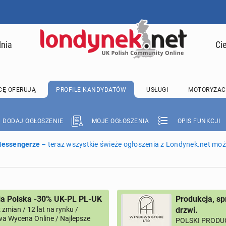
lnia
Ci
CĘ OFERUJĄ
PROFILE KANDYDATÓW
USŁUGI
MOTORYZAC
DODAJ OGŁOSZENIE
MOJE OGŁOSZENIA
OPIS FUNKCJI
 Messengerze
– teraz wszystkie świeże ogłoszenia z Londynek.net może
ia Polska -30% UK-PL PL-UK
Produkcja, sp
zmian / 12 lat na rynku /
drzwi.
a Wycena Online / Najlepsze
POLSKI PRODUC