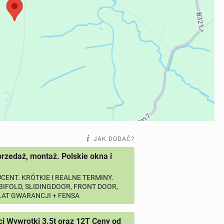
JAK DODAĆ?
przedaż, montaż. Polskie okna i
CENT. KRÓTKIE I REALNE TERMINY.
 BIFOLD, SLIDINGDOOR, FRONT DOOR,
 LAT GWARANCJI + FENSA
 Wywrotki 3.5t oraz 12T Ceny od