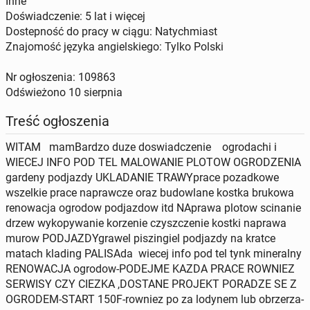
Inne
Doświadczenie: 5 lat i więcej
Dostepność do pracy w ciągu: Natychmiast
Znajomość języka angielskiego: Tylko Polski
Nr ogłoszenia: 109863
Odświeżono
10 sierpnia
Treść ogłoszenia
WITAM mamBardzo duze doswiadczenie ogrodachi i
WIECEJ INFO POD TEL MALOWANIE PLOTOW OGRODZENIA
gardeny podjazdy UKLADANIE TRAWYprace pozadkowe
wszelkie prace naprawcze oraz budowlane kostka brukowa
renowacja ogrodow podjazdow itd NAprawa plotow scinanie
drzew wykopywanie korzenie czyszczenie kostki naprawa
murow PODJAZDYgrawel piszingiel podjazdy na kratce
matach klading PALISAda wiecej info pod tel tynk mineralny
RENOWACJA ogrodow-PODEJME KAZDA PRACE ROWNIEZ
SERWISY CZY CIEZKA ,DOSTANE PROJEKT PORADZE SE Z
OGRODEM-START 150F-rowniez po za lodynem lub obrzerza-