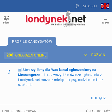
ZALOGUJ
Filtruj
Menu
PROFILE KANDYDATÓW
296
ROZWIŃ
OGŁOSZEŃ ONLINE
🆕
Dodaj ogłoszenie
Stworzyliśmy dla Was kanał ogłoszeniowy na
Moje ogłoszenia
Messengerze
– teraz wszystkie świeże ogłoszenia z
Londynek.net możesz mieć pod ręką, codziennie i bez
Oferta i cennik ogłoszeń
szukania.
NIERUCHOMOŚCI
264
ogłoszenia online
DOŁĄCZ
PRACĘ OFERUJĄ
187
ogłoszeń online
LINKI SPONSOROWANE
JAK DODAĆ?