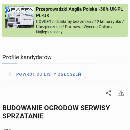
Przeprowadzki Anglia Polska -30% UK-PL
PROFILE KANDYDATÓW
296
profili online
PL-UK
COVID-19: działamy bez zmian / 12 lat na rynku /
Ubezpieczenie / Darmowa Wycena Online /
USŁUGI
156
ogłoszeń online
Najlepsze ceny
MOTORYZACJA
10
ogłoszeń online
Profile kandydatów
KUPIĘ & SPRZEDAM
44
ogłoszenia online
POWRÓT DO LISTY OGŁOSZEŃ
TOWARZYSKIE
110
ogłoszeń online
BUDOWANIE OGRODOW SERWISY
SPRZATANIE