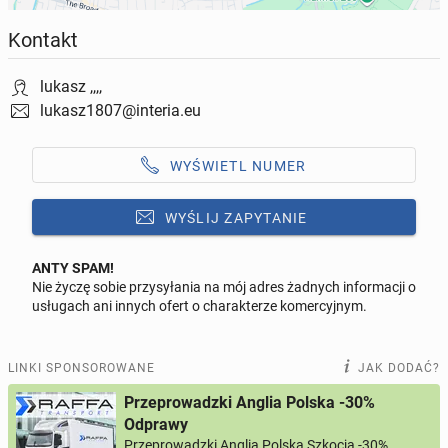
Kontakt
lukasz ,,,,
lukasz1807@interia.eu
WYŚWIETL NUMER
WYŚLIJ ZAPYTANIE
ANTY SPAM!
Nie życzę sobie przysyłania na mój adres żadnych informacji o
Odpowiedz na ofertę tego ogłoszenia
usługach ani innych ofert o charakterze komercyjnym.
Wiadomość
LINKI SPONSOROWANE
JAK DODAĆ?
Przeprowadzki Anglia Polska -30%
Odprawy
Przeprowadzki Anglia Polska Szkocja -30%
0 / 1000