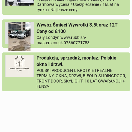
Darmowa wycena / Ubezpieczenie / 16Lat na
rynku / Najlepsze ceny
Imię i nazwisko
Wywóz Śmieci Wywrotki 3.5t oraz 12T
Ceny od £100
Twój email
Cały Londyn www.rubbish-
masters.co.uk 07860771753
Twój telefon
Produkcja, sprzedaż, montaż. Polskie
okna i drzwi.
Numer telefon wg wzoru
, np.:
NR KIERUNKOWY KRAJU
NR TELEFONU
POLSKI PRODUCENT. KRÓTKIE I REALNE
lub
+44
7123456789
+48
221234567
TERMINY. OKNA, DRZWI, BIFOLD, SLIDINGDOOR,
FRONT DOOR, SKYLIGHT. 10 LAT GWARANCJI +
FENSA
Pytanie aktywujące
*
- Pola oznaczone gwiazdką są wymagane!
^
- Przynajmniej jedna forma kontaktu jest wymagana!
WYŚLIJ ZAPYTANIE