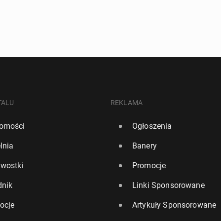
ly Permit)
TALU
REKLAMA
omości
Ogłoszenia
lnia
Banery
awostki
Promocje
dnik
Linki Sponsorowane
ocje
Artykuły Sponsorowane