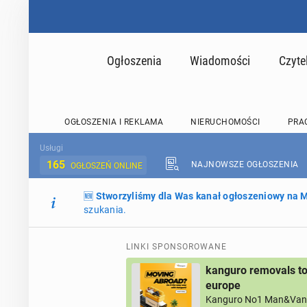
Ogłoszenia
Wiadomości
Czyte
OGŁOSZENIA I REKLAMA
NIERUCHOMOŚCI
PRA
Usługi
165
NAJNOWSZE OGŁOSZENIA
OGŁOSZEŃ ONLINE
🆕
Stworzyliśmy dla Was kanał ogłoszeniowy na
szukania.
LINKI SPONSOROWANE
kanguro removals to
europe
Kanguro No1 Man&Van 