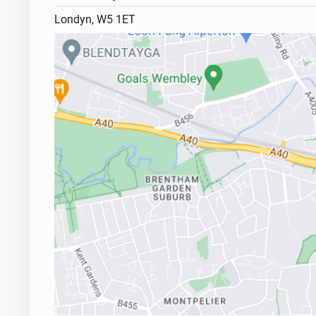
OFERUJEMY PROFESJONALNE USLUGI KSI
Londyn, W5 1ET
JEZYKU POLSKIM, ROSYJSKIM I ANGIELSK
ROZLICZENIA PODATKOWE
samozatrudnionych (SELF-EMPLOYED)
Kryptowalut
zatrudnionych ( EMPLOYED)
KSIEGOWOSC FIRM- LTD, PARTNERSHIP
-rejestracja firmy, rejestracja na PAYE (pla
budowlanych), rejestracja na VAT
-prowadzenie plac dla Dyrektorow, pracown
-rozliczenie VAT
-rozliczenie roczne firmy, dyrektorow, pr
WYPELNIANIE APLIKACJE O BENEFITY
• Child Benefit
• Tax credit, Child Tax Credit, Universal Credi