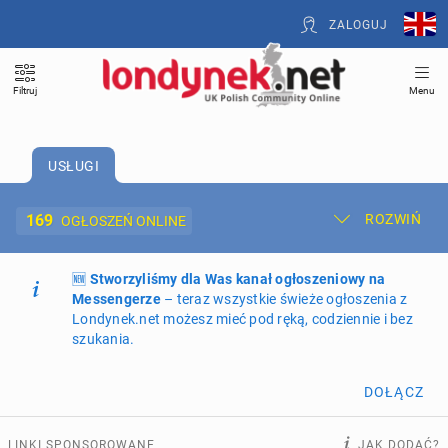
ZALOGUJ
Filtruj
Menu
USŁUGI
169
ROZWIŃ
OGŁOSZEŃ ONLINE
🆕
Dodaj ogłoszenie
Stworzyliśmy dla Was kanał ogłoszeniowy na
Moje ogłoszenia
Messengerze
– teraz wszystkie świeże ogłoszenia z
Londynek.net możesz mieć pod ręką, codziennie i bez
Oferta i cennik ogłoszeń
szukania.
NIERUCHOMOŚCI
270
ogłoszeń online
DOŁĄCZ
PRACĘ OFERUJĄ
208
ogłoszeń online
LINKI SPONSOROWANE
JAK DODAĆ?