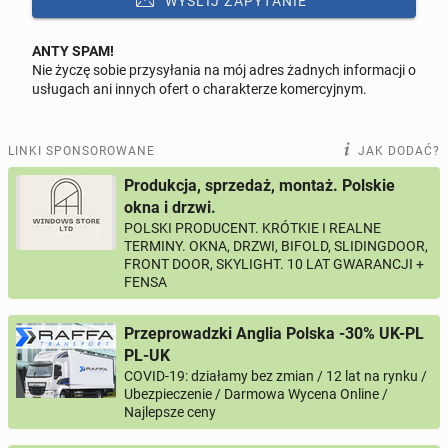
WYŚLIJ ZAPYTANIE
to
£400
.
Nowa
strona www z dodatkowymi podstronami
już
ANTY SPAM!
od
£
550
(plan podstawowy).
Nie życzę sobie przysyłania na mój adres żadnych informacji o
Odpowiedz na ofertę tego ogłoszenia
usługach ani innych ofert o charakterze komercyjnym.
Co wchodzi w skład planu podstawowego?
Wiadomość
LINKI SPONSOROWANE
JAK DODAĆ?
Szablon premium
Produkcja, sprzedaż, montaż. Polskie
Wdrożenie strony na serwer
okna i drzwi.
Konfiguracja serwera
POLSKI PRODUCENT. KRÓTKIE I REALNE
0 / 1000
TERMINY. OKNA, DRZWI, BIFOLD, SLIDINGDOOR,
Podpięcie domeny
FRONT DOOR, SKYLIGHT. 10 LAT GWARANCJI +
Imię i nazwisko
FENSA
Panel administracyjny do łatwego zarządzania
podstronami
Przeprowadzki Anglia Polska -30% UK-PL
Strona dostosowana do urządzeń mobilnych
Twój email
PL-UK
(smartfony, tablety)
COVID-19: działamy bez zmian / 12 lat na rynku /
Certyfikat SSL (bezpieczne połączenie ze stroną, w
Ubezpieczenie / Darmowa Wycena Online /
Najlepsze ceny
zależności od wybranego hostingu)
Twój telefon
3 - 4 podstrony (przykłady: O Firmie, Usługi, Galeria