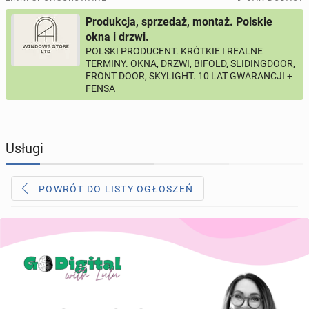
Produkcja, sprzedaż, montaż. Polskie
PROFILE KANDYDATÓW
313
profili online
okna i drzwi.
POLSKI PRODUCENT. KRÓTKIE I REALNE
TERMINY. OKNA, DRZWI, BIFOLD, SLIDINGDOOR,
USŁUGI
169
ogłoszeń online
FRONT DOOR, SKYLIGHT. 10 LAT GWARANCJI +
FENSA
MOTORYZACJA
12
ogłoszeń online
KUPIĘ & SPRZEDAM
45
ogłoszeń online
Usługi
TOWARZYSKIE
115
ogłoszeń online
POWRÓT DO LISTY OGŁOSZEŃ