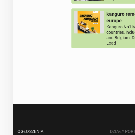
kanguro remo
europe
Kanguro No1 M
countries, incl
and Belgium. D
Load
OGŁOSZENIA
DZIAŁY POR