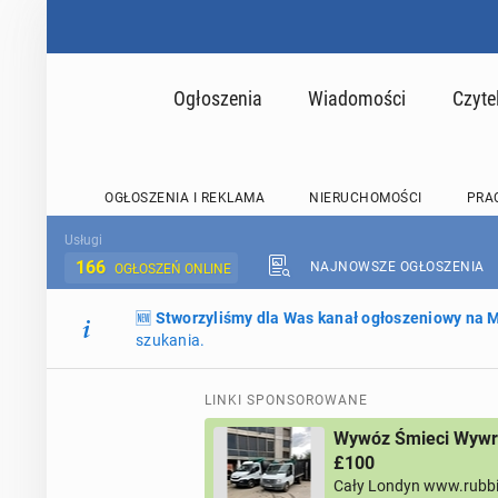
Ogłoszenia
Wiadomości
Czyte
OGŁOSZENIA I REKLAMA
NIERUCHOMOŚCI
PRA
Usługi
166
NAJNOWSZE OGŁOSZENIA
OGŁOSZEŃ ONLINE
🆕
Stworzyliśmy dla Was kanał ogłoszeniowy na
szukania.
LINKI SPONSOROWANE
Wywóz Śmieci Wywro
£100
Cały Londyn www.rubb