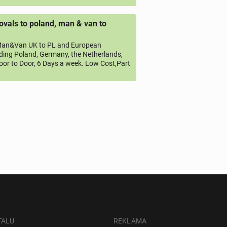
vals to poland, man & van to
an&Van UK to PL and European
uding Poland, Germany, the Netherlands,
oor to Door, 6 Days a week. Low Cost,Part
TALU
REKLAMA