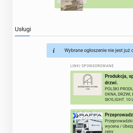
Usługi
Wybrane ogłoszenie nie jest już
LINKI SPONSOROWANE
Produkcja, s
drzwi.
POLSKI PRODU
OKNA, DRZWI,
SKYLIGHT. 10
Przeprowadz
Przeprowadzki
wycena / Ubezp
ceny