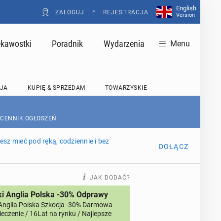
English
•
ZALOGUJ
REJESTRACJA
Version
ekawostki
Poradnik
Wydarzenia
Menu
JA
KUPIĘ & SPRZEDAM
TOWARZYSKIE
 CENNIK OGŁOSZEŃ
sz mieć pod ręką, codziennie i bez
DOŁĄCZ
JAK DODAĆ?
i Anglia Polska -30% Odprawy
Anglia Polska Szkocja -30% Darmowa
eczenie / 16Lat na rynku / Najlepsze