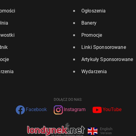
omości
Ogłoszenia
lnia
Banery
awostki
Promocje
dnik
Linki Sponsorowane
ocje
Artykuły Sponsorowane
rzenia
Wydarzenia
DOŁĄCZ DO NAS:
Facebook
Instagram
YouTube
English
Version