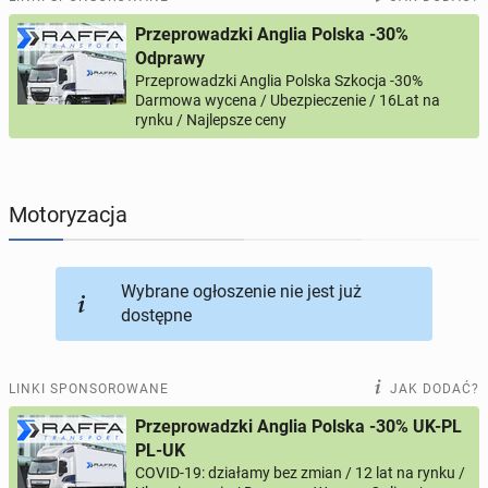
Przeprowadzki Anglia Polska -30%
PROFILE KANDYDATÓW
304
profile online
Odprawy
Przeprowadzki Anglia Polska Szkocja -30%
Darmowa wycena / Ubezpieczenie / 16Lat na
USŁUGI
166
ogłoszeń online
rynku / Najlepsze ceny
MOTORYZACJA
12
ogłoszeń online
Motoryzacja
KUPIĘ & SPRZEDAM
44
ogłoszenia online
TOWARZYSKIE
117
ogłoszeń online
Wybrane ogłoszenie nie jest już
dostępne
LINKI SPONSOROWANE
JAK DODAĆ?
Przeprowadzki Anglia Polska -30% UK-PL
PL-UK
COVID-19: działamy bez zmian / 12 lat na rynku /