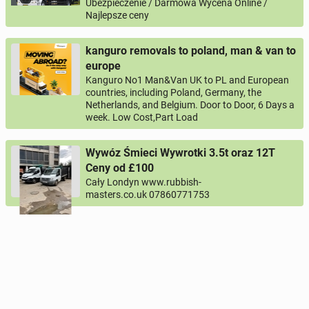
Ubezpieczenie / Darmowa Wycena Online /
Najlepsze ceny
kanguro removals to poland, man & van to
europe
Kanguro No1 Man&Van UK to PL and European
countries, including Poland, Germany, the
Netherlands, and Belgium. Door to Door, 6 Days a
week. Low Cost,Part Load
Wywóz Śmieci Wywrotki 3.5t oraz 12T
Ceny od £100
Cały Londyn www.rubbish-
masters.co.uk 07860771753