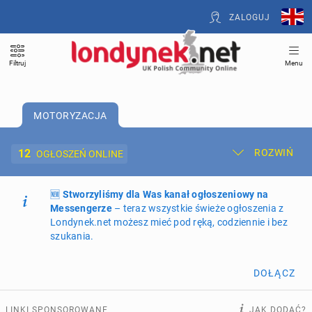
ZALOGUJ
Filtruj
Menu
MOTORYZACJA
12
ROZWIŃ
OGŁOSZEŃ ONLINE
🆕
Dodaj ogłoszenie
Stworzyliśmy dla Was kanał ogłoszeniowy na
Moje ogłoszenia
Messengerze
– teraz wszystkie świeże ogłoszenia z
Londynek.net możesz mieć pod ręką, codziennie i bez
Oferta i cennik ogłoszeń
szukania.
NIERUCHOMOŚCI
273
ogłoszenia online
DOŁĄCZ
PRACĘ OFERUJĄ
202
ogłoszenia online
LINKI SPONSOROWANE
JAK DODAĆ?