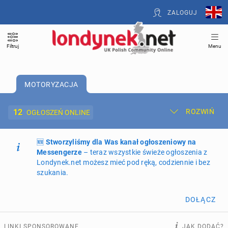
ZALOGUJ
Filtruj
Menu
MOTORYZACJA
12
ROZWIŃ
OGŁOSZEŃ ONLINE
🆕
Dodaj ogłoszenie
Stworzyliśmy dla Was kanał ogłoszeniowy na
Moje ogłoszenia
Messengerze
– teraz wszystkie świeże ogłoszenia z
Londynek.net możesz mieć pod ręką, codziennie i bez
Oferta i cennik ogłoszeń
szukania.
NIERUCHOMOŚCI
276
ogłoszeń online
DOŁĄCZ
PRACĘ OFERUJĄ
202
ogłoszenia online
LINKI SPONSOROWANE
JAK DODAĆ?