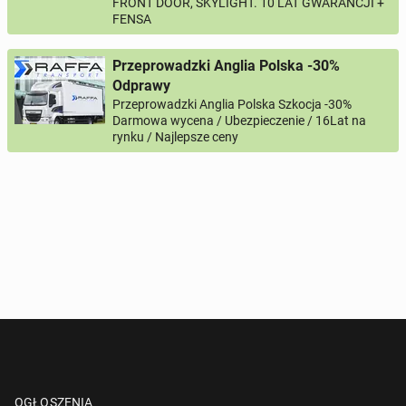
FRONT DOOR, SKYLIGHT. 10 LAT GWARANCJI +
Twój telefon
FENSA
Numer telefon wg wzoru
, np.:
NR KIERUNKOWY KRAJU
NR TELEFONU
Przeprowadzki Anglia Polska -30%
lub
+44
7123456789
+48
221234567
Odprawy
Przeprowadzki Anglia Polska Szkocja -30%
Pytanie aktywujące
Darmowa wycena / Ubezpieczenie / 16Lat na
rynku / Najlepsze ceny
*
- Pola oznaczone gwiazdką są wymagane!
^
- Przynajmniej jedna forma kontaktu jest wymagana!
WYŚLIJ ZAPYTANIE
OGŁOSZENIA