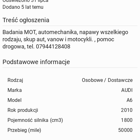
Odświeżono
31 lipca
Dodano
5 lat temu
Treść ogłoszenia
Badania MOT, automechanika, napawy wszelkiego
rodzaju, skup aut, vanow i motocykli. , pomoc
drogowa, tel. 07944128408
Podstawowe informacje
Rodzaj
Osobowe / Dostawcze
Marka
AUDI
Model
A6
Rok produkcji
2010
Pojemność silnika (cm3)
1800
Przebieg (mile)
50000