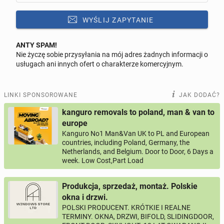
WYŚLIJ ZAPYTANIE
ANTY SPAM!
Nie życzę sobie przysyłania na mój adres żadnych informacji o
Odpowiedz na ofertę tego ogłoszenia
usługach ani innych ofert o charakterze komercyjnym.
Wiadomość
LINKI SPONSOROWANE
JAK DODAĆ?
kanguro removals to poland, man & van to
europe
Kanguro No1 Man&Van UK to PL and European
0 / 1000
countries, including Poland, Germany, the
Netherlands, and Belgium. Door to Door, 6 Days a
Imię i nazwisko
week. Low Cost,Part Load
Produkcja, sprzedaż, montaż. Polskie
Twój email
okna i drzwi.
POLSKI PRODUCENT. KRÓTKIE I REALNE
TERMINY. OKNA, DRZWI, BIFOLD, SLIDINGDOOR,