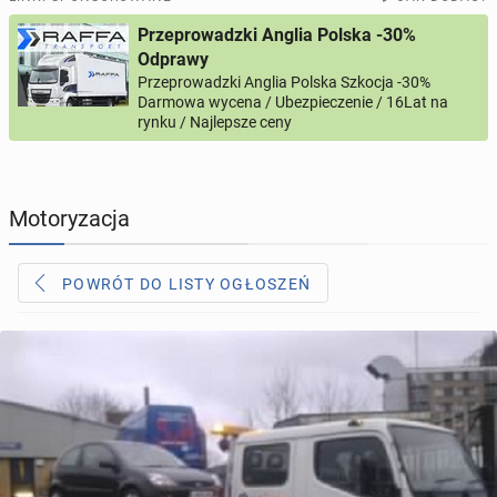
Przeprowadzki Anglia Polska -30%
PROFILE KANDYDATÓW
305
profili online
Odprawy
Przeprowadzki Anglia Polska Szkocja -30%
Darmowa wycena / Ubezpieczenie / 16Lat na
USŁUGI
166
ogłoszeń online
rynku / Najlepsze ceny
MOTORYZACJA
12
ogłoszeń online
Motoryzacja
KUPIĘ & SPRZEDAM
44
ogłoszenia online
POWRÓT DO LISTY OGŁOSZEŃ
TOWARZYSKIE
117
ogłoszeń online