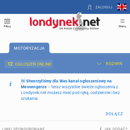
ZALOGUJ
Filtruj
Menu
MOTORYZACJA
12
ROZWIŃ
OGŁOSZEŃ ONLINE
🆕
Dodaj ogłoszenie
Stworzyliśmy dla Was kanał ogłoszeniowy na
Moje ogłoszenia
Messengerze
– teraz wszystkie świeże ogłoszenia z
Londynek.net możesz mieć pod ręką, codziennie i bez
Oferta i cennik ogłoszeń
szukania.
NIERUCHOMOŚCI
270
ogłoszeń online
DOŁĄCZ
PRACĘ OFERUJĄ
207
ogłoszeń online
LINKI SPONSOROWANE
JAK DODAĆ?