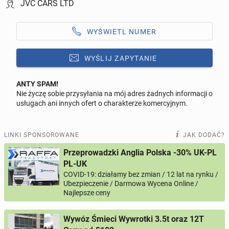
JVC CARS LTD
WYŚWIETL NUMER
WYŚLIJ ZAPYTANIE
ANTY SPAM!
Nie życzę sobie przysyłania na mój adres żadnych informacji o
Odpowiedz na ofertę tego ogłoszenia
usługach ani innych ofert o charakterze komercyjnym.
Wiadomość
LINKI SPONSOROWANE
JAK DODAĆ?
Przeprowadzki Anglia Polska -30% UK-PL
PL-UK
COVID-19: działamy bez zmian / 12 lat na rynku /
0 / 1000
Ubezpieczenie / Darmowa Wycena Online /
Najlepsze ceny
Imię i nazwisko
Wywóz Śmieci Wywrotki 3.5t oraz 12T