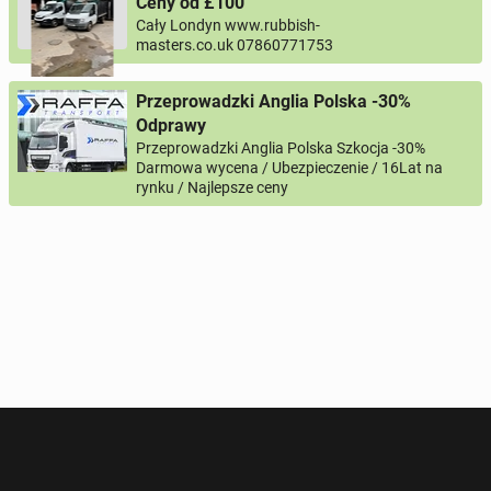
Ceny od £100
Twój email
Cały Londyn www.rubbish-
masters.co.uk 07860771753
Twój telefon
Przeprowadzki Anglia Polska -30%
Odprawy
Numer telefon wg wzoru
, np.:
NR KIERUNKOWY KRAJU
NR TELEFONU
Przeprowadzki Anglia Polska Szkocja -30%
lub
+44
7123456789
+48
221234567
Darmowa wycena / Ubezpieczenie / 16Lat na
rynku / Najlepsze ceny
Pytanie aktywujące
*
- Pola oznaczone gwiazdką są wymagane!
^
- Przynajmniej jedna forma kontaktu jest wymagana!
WYŚLIJ ZAPYTANIE