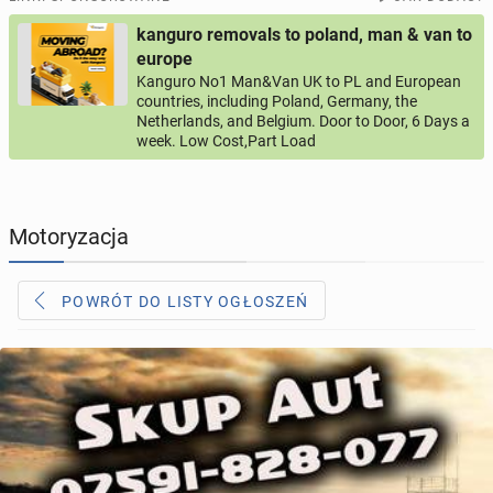
kanguro removals to poland, man & van to
PROFILE KANDYDATÓW
308
profili online
europe
Kanguro No1 Man&Van UK to PL and European
countries, including Poland, Germany, the
USŁUGI
169
ogłoszeń online
Netherlands, and Belgium. Door to Door, 6 Days a
week. Low Cost,Part Load
MOTORYZACJA
12
ogłoszeń online
KUPIĘ & SPRZEDAM
45
ogłoszeń online
Motoryzacja
TOWARZYSKIE
117
ogłoszeń online
POWRÓT DO LISTY OGŁOSZEŃ