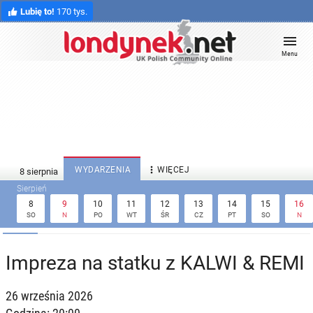
Lubię to!
170 tys.
Menu

WYDARZENIA
WIĘCEJ
8
9
10
11
12
13
14
15
16
SO
N
PO
WT
ŚR
CZ
PT
SO
N
Impreza na statku z KALWI & REMI
26 września 2026