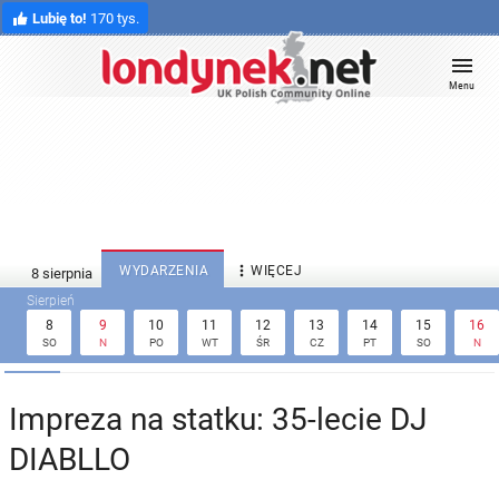
Lubię to!
170 tys.
Menu

WYDARZENIA
WIĘCEJ
8
9
10
11
12
13
14
15
16
SO
N
PO
WT
ŚR
CZ
PT
SO
N
Impreza na statku: 35-lecie DJ
DIABLLO