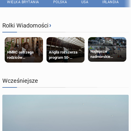
WIELKA BRYTANIA
POLSKA
USA
IRLANDIA
›
Rolki Wiadomości
Najlepsze
HMRC ostrzega
Anglia rozszerza
nadmorskie
rodziców
program 50-
miasteczko blisko
pobierających Child
procentowych
Londynu
Benefit. Mogą być
zniżek kolejowych
zobowiązani do
na 18-latków
zwrotu zasiłku
Wcześniejsze