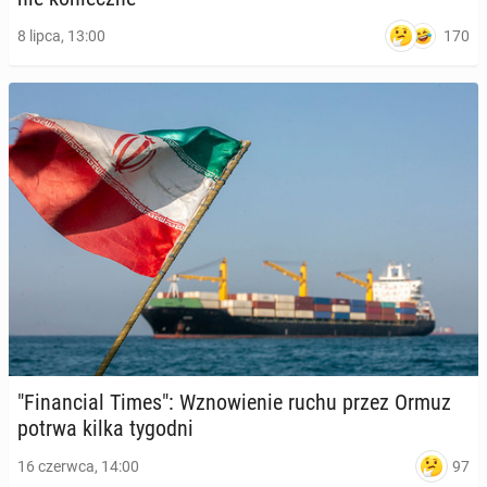
170
8 lipca, 13:00
"Fi­nan­cial Times": Wzno­wie­nie ruchu przez Ormuz
potrwa kilka tygodni
97
16 czerwca, 14:00