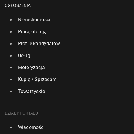
OGŁOSZENIA
Nieruchomości
Pracę oferują
Profile kandydatów
Usługi
Motoryzacja
Kupię / Sprzedam
Towarzyskie
Pa­ki­stan za­pro­po­no­wał drugą rundę ame­ry­kań­sko-
irań­skich rozmów po­ko­jo­wych
DZIAŁY PORTALU
14 kwietnia, 10:30
Wiadomości