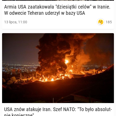
Armia USA za­ata­ko­wa­ła "dzie­siąt­ki celów" w Iranie.
W odwecie Teheran uderzył w bazy USA
185
13 lipca, 11:00
USA znów atakuje Iran. Szef NATO: "To było ab­so­lut­
nie ko­niecz­ne"