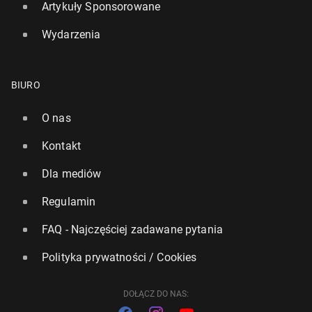
Artykuły Sponsorowane
Wydarzenia
BIURO
O nas
UK: Jak rosną koszty wakacji, je­dze­nia i ubrań po
Kontakt
ude­rze­niach w Iran?
Dla mediów
10 kwietnia, 15:00
Regulamin
FAQ - Najczęściej zadawane pytania
Polityka prywatności / Cookies
DOŁĄCZ DO NAS: