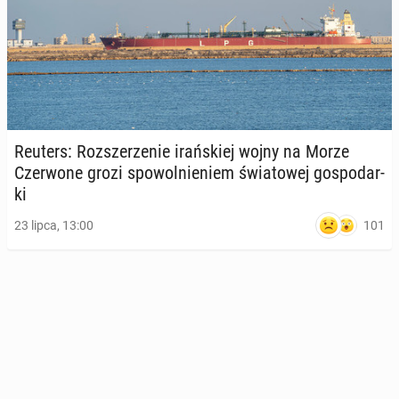
Reuters: Roz­sze­rze­nie irań­skiej wojny na Morze
Czer­wo­ne grozi spo­wol­nie­niem świa­to­wej go­spo­dar­
ki
101
23 lipca, 13:00