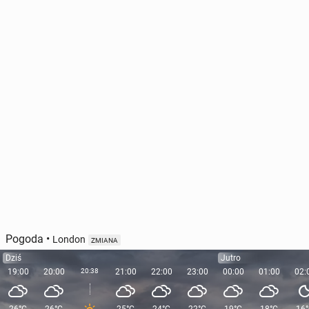
Wielka Bry­ta­nia wyśle do Ormuzu drony, my­śliw­ce i
nisz­czy­ciel ra­kie­to­wy
13 maja, 14:00
Pogoda
•
London
ZMIANA
Dziś
Jutro
19:00
20:00
20:38
21:00
22:00
23:00
00:00
01:00
02: