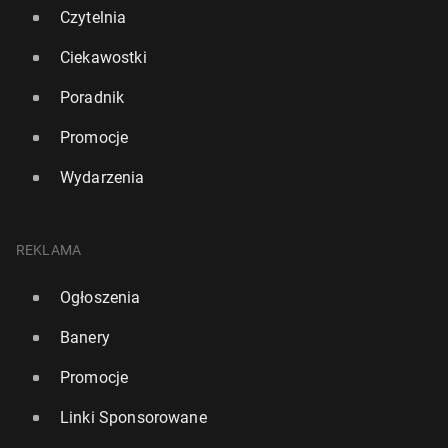
Czytelnia
Ciekawostki
Poradnik
Promocje
Wydarzenia
REKLAMA
Premier Starmer: Nie po­prze­my blokady cie­śni­ny
Ormuz
Ogłoszenia
13 kwietnia, 14:15
Banery
Promocje
Linki Sponsorowane