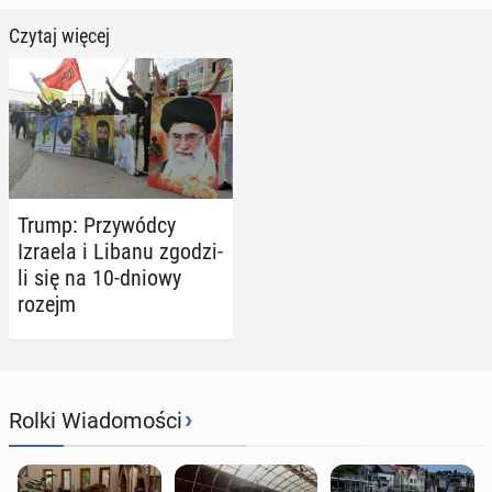
Czytaj więcej
Trump: Przy­wód­cy
Izraela i Libanu zgo­dzi­
li się na 10-dniowy
rozejm
›
Rolki Wiadomości