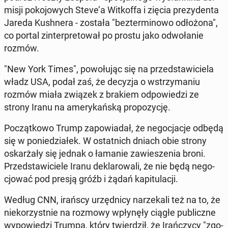
misji po­ko­jo­wych Steve’a Wit­kof­fa i zięcia pre­zy­den­ta
Jareda Ku­sh­ne­ra - została "bez­ter­mi­no­wo odło­żo­na",
co portal zin­ter­pre­to­wał po prostu jako od­wo­ła­nie
rozmów.
"New York Times", po­wo­łu­jąc się na przed­sta­wi­cie­la
władz USA, podał zaś, że decyzja o wstrzy­ma­niu
rozmów miała związek z brakiem od­po­wie­dzi ze
strony Iranu na ame­ry­kań­ską pro­po­zy­cję.
Po­cząt­ko­wo Trump za­po­wia­dał, że ne­go­cja­cje odbędą
się w po­nie­dzia­łek. W ostat­nich dniach obie strony
oskar­ża­ły się jednak o łamanie za­wie­sze­nia broni.
Przed­sta­wi­cie­le Iranu de­kla­ro­wa­li, że nie będą ne­go­
cjo­wać pod presją gróźb i żądań ka­pi­tu­la­cji.
Według CNN, irańscy urzęd­ni­cy na­rze­ka­li też na to, że
nie­ko­rzyst­nie na rozmowy wpły­nę­ły ciągłe pu­blicz­ne
wy­po­wie­dzi Trumpa, który twier­dził, że Irań­czy­cy "zgo­