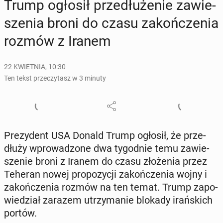
Trump ogłosił prze­dłu­że­nie za­wie­
sze­nia broni do czasu za­koń­cze­nia
rozmów z Iranem
22 KWIETNIA, 10:30
Ten tekst przeczytasz w 3 minuty
Pre­zy­dent USA Donald Trump ogłosił, że prze­
dłu­ży wpro­wa­dzo­ne dwa ty­go­dnie temu za­wie­
sze­nie broni z Iranem do czasu zło­że­nia przez
Teheran nowej pro­po­zy­cji za­koń­cze­nia wojny i
za­koń­cze­nia rozmów na ten temat. Trump za­po­
wie­dział zarazem utrzy­ma­nie blokady irań­skich
portów.