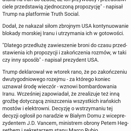
cie­le przed­sta­wią zjed­no­czo­ną pro­po­zy­cję" - napisał
Trump na plat­for­mie Truth Social.
Dodał, że nakazał siłom zbroj­nym USA kon­ty­nu­owa­nie
blokady mor­skiej Iranu i utrzy­ma­nia ich w go­to­wo­ści.
"Dlatego prze­dłu­żę za­wie­sze­nie broni do czasu przed­
sta­wie­nia ich pro­po­zy­cji i za­koń­cze­nia rozmów, w taki
czy inny sposób" - napisał pre­zy­dent USA.
Trump de­kla­ro­wał we wtorek rano, że po za­koń­cze­niu
dwu­ty­go­dnio­we­go rozejmu - za którego koniec
uznawał środę wieczór - wznowi bom­bar­do­wa­nia
Iranu. Wcze­śniej za­po­wia­dał, że zre­ali­zu­je też inną
groźbę do­ty­czą­cą znisz­cze­nia wszyst­kich irań­skich
mostów i elek­trow­ni. Decyzję o wstrzy­ma­niu tej
decyzji ogłosił po na­ra­dzie w Białym Domu z wi­ce­pre­
zy­den­tem J.D. Vancem, mi­ni­strem obrony Petem Heg­
se­them i se­kre­ta­rzem stanu Marco Rubio.