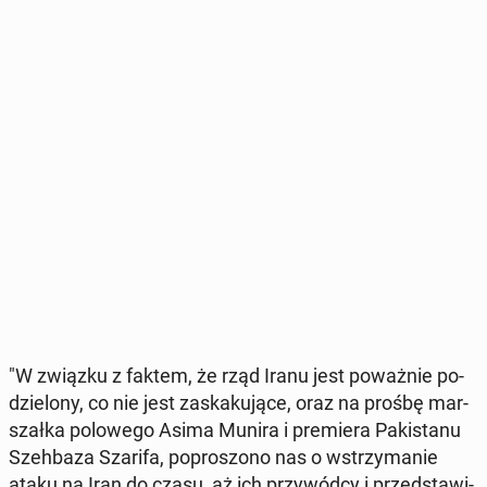
"W związku z faktem, że rząd Iranu jest po­waż­nie po­
dzie­lo­ny, co nie jest za­ska­ku­ją­ce, oraz na prośbę mar­
szał­ka po­lo­we­go Asima Munira i pre­mie­ra Pa­ki­sta­nu
Szeh­ba­za Szarifa, po­pro­szo­no nas o wstrzy­ma­nie
ataku na Iran do czasu, aż ich przy­wód­cy i przed­sta­wi­