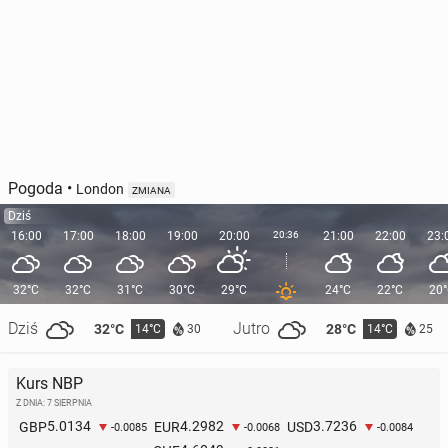
Pogoda
•
London
ZMIANA
Dziś
16:00
17:00
18:00
19:00
20:00
20:36
21:00
22:00
23:
32°C
32°C
31°C
30°C
29°C
24°C
22°C
20
Dziś
Jutro
32°C
28°C
14°C
14°C
30
25
Kurs NBP
Z DNIA: 7 SIERPNIA
5.0134
4.2982
3.7236
GBP
EUR
USD
-0.0085
-0.0068
-0.0084