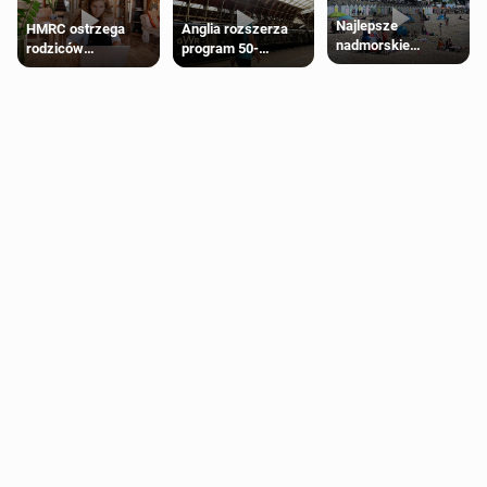
Najlepsze
HMRC ostrzega
Anglia rozszerza
nadmorskie
rodziców
program 50-
miasteczko blisko
pobierających Child
procentowych
Londynu
Benefit. Mogą być
zniżek kolejowych
zobowiązani do
na 18-latków
zwrotu zasiłku