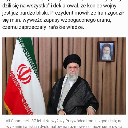
dzi­li się na wszyst­ko" i de­kla­ro­wał, że koniec wojny
jest już bardzo bliski. Pre­zy­dent mówił, że Iran zgodził
się m.in. wywieźć zapasy wzbo­ga­co­ne­go uranu,
czemu za­prze­cza­ły irań­skie władze.
Ali Cha­me­nei - 87-letni Naj­wyż­szy Przy­wód­ca Iranu - zgodził się na
wy­sła­nie irań­skich dy­plo­ma­tów na rozmowy, co może su­ge­ro­wać