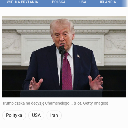
WIELKA BRYTANIA
POLSKA
USA
IRLANDIA
Trump czeka na decyzję Chameneiego... (Fot. Getty Images)
Polityka
USA
Iran