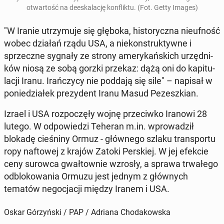
otwar­tość na de­eska­la­cję kon­flik­tu. (Fot. Getty Images)
"W Iranie utrzy­mu­je się głęboka, hi­sto­rycz­na nie­uf­ność
wobec działań rządu USA, a nie­kon­struk­tyw­ne i
sprzecz­ne sygnały ze strony ame­ry­kań­skich urzęd­ni­
ków niosą ze sobą gorzki przekaz: dążą oni do ka­pi­tu­
la­cji Iranu. Irań­czy­cy nie poddają się sile" – napisał w
po­nie­dzia­łek pre­zy­dent Iranu Masud Pe­zesz­kian.
Izrael i USA roz­po­czę­ły wojnę prze­ciw­ko Iranowi 28
lutego. W od­po­wie­dzi Teheran m.in. wpro­wa­dził
blokadę cie­śni­ny Ormuz - głów­ne­go szlaku trans­por­tu
ropy naf­to­wej z krajów Zatoki Per­skiej. W jej efekcie
ceny surowca gwał­tow­nie wzrosły, a sprawa trwa­łe­go
od­blo­ko­wa­nia Ormuzu jest jednym z głów­nych
tematów ne­go­cja­cji między Iranem i USA.
Oskar Górzyński / PAP / Adriana Chodakowska