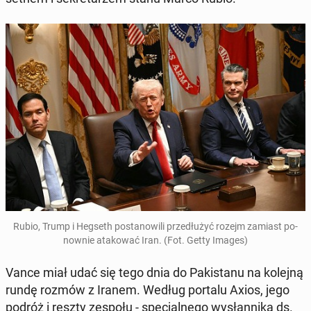
Rubio, Trump i Hegseth po­sta­no­wi­li prze­dłu­żyć rozejm zamiast po­
now­nie ata­ko­wać Iran. (Fot. Getty Images)
Vance miał udać się tego dnia do Pa­ki­sta­nu na kolejną
rundę rozmów z Iranem. Według portalu Axios, jego
podróż i reszty zespołu - spe­cjal­ne­go wy­słan­ni­ka ds.