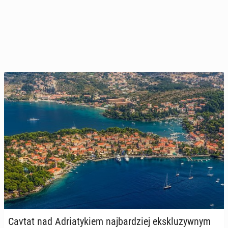
Cavtat nad Ad­ria­ty­kiem naj­bar­dziej eks­klu­zyw­nym