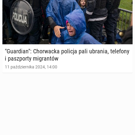
"Gu­ar­dian": Chor­wac­ka policja pali ubrania, te­le­fo­ny
i pasz­por­ty mi­gran­tów
11 października 2024, 14:00