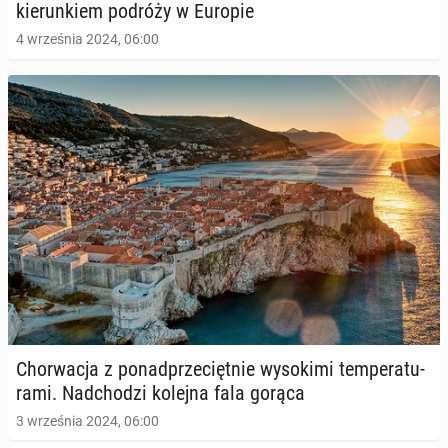
kie­run­kiem podróży w Europie
4 września 2024, 06:00
Chor­wa­cja z po­nad­prze­cięt­nie wy­so­ki­mi tem­pe­ra­tu­
ra­mi. Nad­cho­dzi kolejna fala gorąca
3 września 2024, 06:00