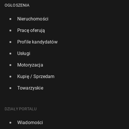
OGŁOSZENIA
Nieruchomości
Pracę oferują
Profile kandydatów
Usługi
Chor­wa­cja: W Zadarze na­tknię­to się na naj­bar­dziej
Motoryzacja
nie­bez­piecz­ne żmije w Europie
Kupię / Sprzedam
14 czerwca 2024, 08:00
Towarzyskie
DZIAŁY PORTALU
Wiadomości