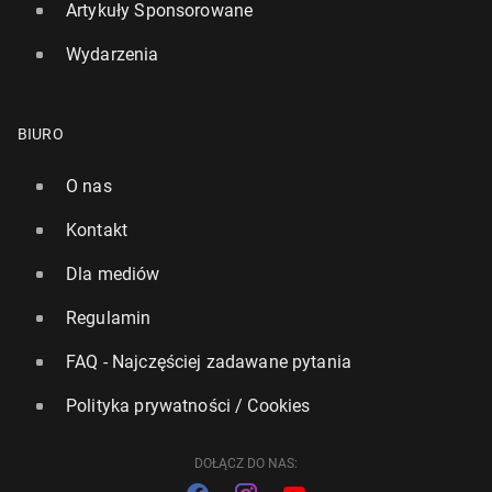
Artykuły Sponsorowane
Wydarzenia
Zde­wa­sto­wa­no słynną chor­wac­ką wyspę w kształ­cie
serca
BIURO
27 marca 2024, 06:00
O nas
Kontakt
Dla mediów
Regulamin
FAQ - Najczęściej zadawane pytania
Polityka prywatności / Cookies
DOŁĄCZ DO NAS: