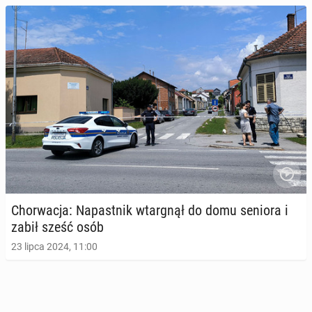
Chor­wa­cja: Na­past­nik wtar­gnął do domu seniora i
zabił sześć osób
23 lipca 2024, 11:00