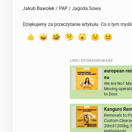
Jakub Bawołek / PAP / Jagoda Sowa
Dziękujemy za przeczytanie artykułu. Co o tym myśl
LINKI SPONSOROWANE
european rem
eu
We are No1 Man
Moving operati
to Door.
Kanguro Remo
Removals to Po
Custom Clearan
20m31200kg, R
Netherlands