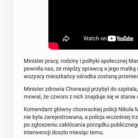
Mi­ni­ster pracy, rodziny i po­li­ty­ki spo­łecz­nej 
pew­ni­ła nas, że między sprawcą a jego matką ni
wszyscy miesz­kań­cy ośrodka zostaną prze­nie­s
Mi­ni­ster zdrowia Chor­wa­cji przybył do szpi­ta­la
mo­wał, że czworo z nich znaj­du­je się w stanie
Ko­men­dant główny chor­wac­kiej policji Nikola M
nie była za­re­je­stro­wa­na, a policja wcze­śniej tr
po zgło­sze­niu za­kłó­ca­nia po­rząd­ku pu­blicz­ne
in­ter­wen­cji doszło miesiąc temu.