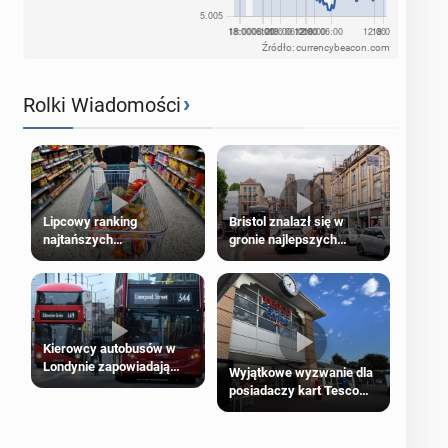
Źródło: currencybeacon.com
›
Rolki Wiadomości
Lipcowy ranking
Bristol znalazł się w
najtańszych
gronie najlepszych
supermarketów
kierunków podróży na
świecie
Kierowcy autobusów w
Londynie zapowiadają
Wyjątkowe wyzwanie dla
strajki
posiadaczy kart Tesco
Clubcard!