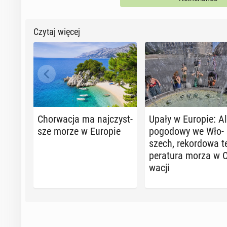
Czytaj więcej
Chor­wa­cja ma naj­czyst­
Upały w Europie: Al
sze morze w Europie
po­go­do­wy we Wło­
szech, re­kor­do­wa 
pe­ra­tu­ra morza w 
wa­cji