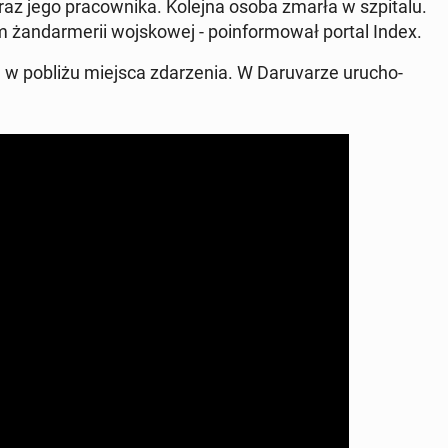
 jego pra­cow­ni­ka. Kolejna osoba zmarła w szpi­ta­lu.
żan­dar­me­rii woj­sko­wej - po­in­for­mo­wał portal Index.
w pobliżu miejsca zda­rze­nia. W Da­ru­va­rze uru­cho­