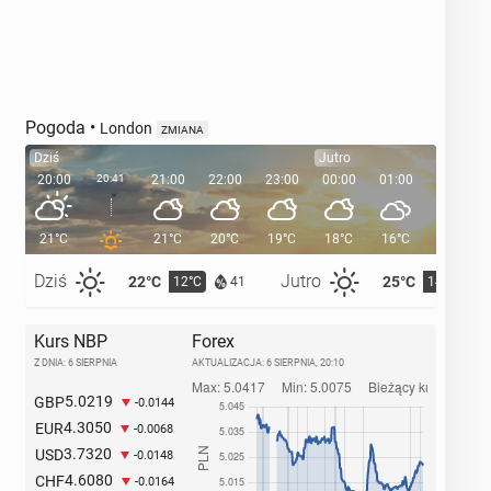
Pogoda
•
London
ZMIANA
Dziś
Jutro
20:00
20:41
21:00
22:00
23:00
00:00
01:00
02:00
21°C
21°C
20°C
19°C
18°C
16°C
16°C
Dziś
Jutro
22°C
25°C
12°C
14°C
41
Kurs NBP
Forex
Z DNIA: 6 SIERPNIA
AKTUALIZACJA:
6 SIERPNIA, 20:10
5.0219
GBP
-0.0144
4.3050
EUR
-0.0068
3.7320
USD
-0.0148
4.6080
CHF
-0.0164