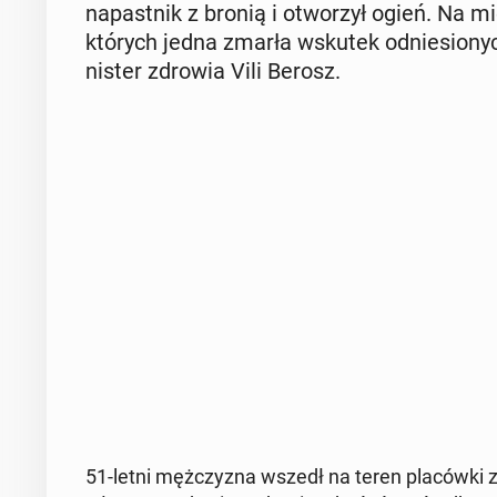
na­past­nik z bronią i otwo­rzył ogień. Na mie
których jedna zmarła wskutek od­nie­sio­nych 
ni­ster zdrowia Vili Berosz.
51-letni męż­czy­zna wszedł na teren pla­ców­ki z p