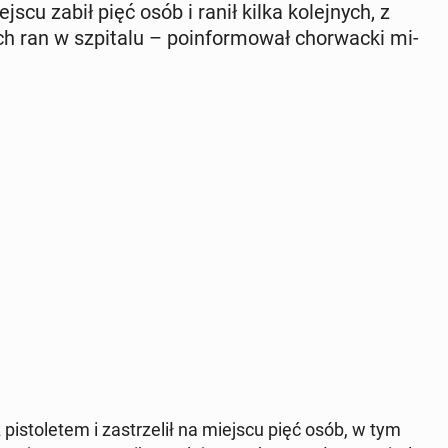
jscu zabił pięć osób i ranił kilka ko­lej­nych, z
ran w szpi­ta­lu – po­in­for­mo­wał chor­wac­ki mi­
i­sto­le­tem i za­strze­lił na miejscu pięć osób, w tym