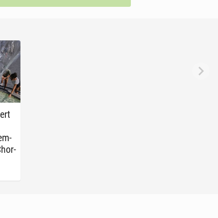
ert
tem­
Chor­