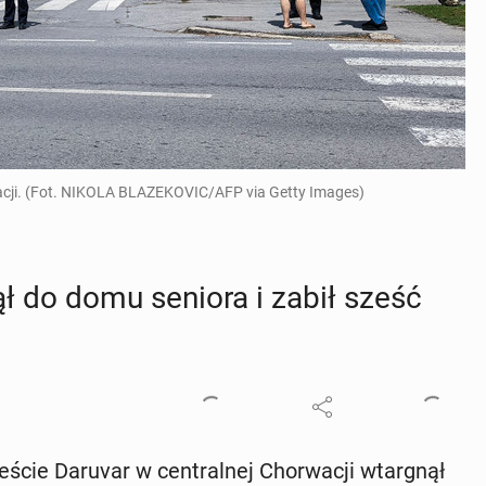
acji. (Fot. NIKOLA BLAZEKOVIC/AFP via Getty Images)
nął do domu seniora i zabił sześć
ście Daruvar w cen­tral­nej Chor­wa­cji wtar­gnął