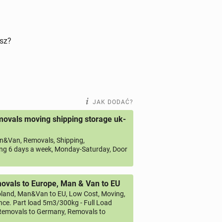
isz?
JAK DODAĆ?
ovals moving shipping storage uk-
&Van, Removals, Shipping,
ng 6 days a week, Monday-Saturday, Door
vals to Europe, Man & Van to EU
land, Man&Van to EU, Low Cost, Moving,
ce. Part load 5m3/300kg - Full Load
emovals to Germany, Removals to