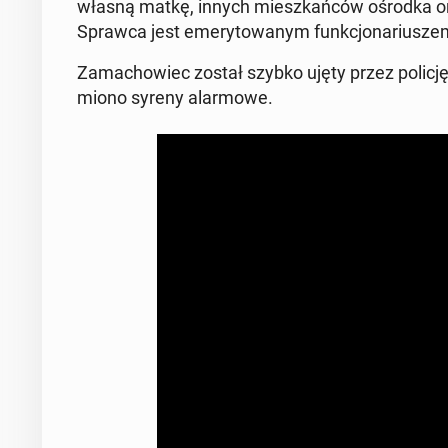
własną matkę, innych miesz­kań­ców ośrodka oraz
Sprawca jest eme­ry­to­wa­nym funk­cjo­na­riu­szem 
Za­ma­cho­wiec został szybko ujęty przez policję 
mio­no syreny alar­mo­we.