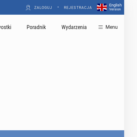
English
•
ZALOGUJ
REJESTRACJA
Version
ostki
Poradnik
Wydarzenia
Menu