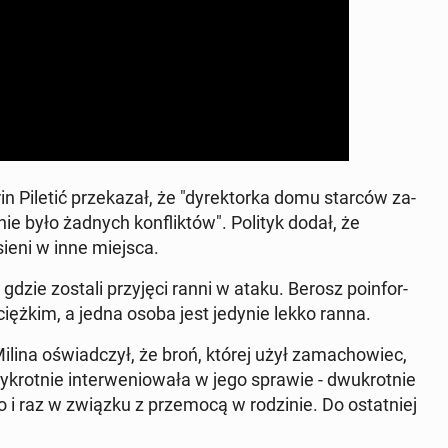
Marin Piletić prze­ka­zał, że "dy­rek­tor­ka domu starców za­
e było żadnych kon­flik­tów". Polityk dodał, że
ie­ni w inne miejsca.
, gdzie zostali przy­ję­ci ranni w ataku. Berosz po­in­for­
 ciężkim, a jedna osoba jest jedynie lekko ranna.
ilina oświad­czył, że broń, której użył za­ma­cho­wiec,
zy­krot­nie in­ter­we­nio­wa­ła w jego sprawie - dwu­krot­nie
­go i raz w związku z prze­mo­cą w ro­dzi­nie. Do ostat­niej