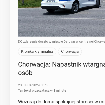
DO zdarzenia doszło w mieście Daruvar w centralnej Chorw
Kronika kryminalna
Chorwacja
Chor­wa­cja: Na­past­nik wtar­g
osób
23 LIPCA 2024, 11:00
Ten tekst przeczytasz w 1 minutę
Wczoraj do domu spo­koj­nej sta­ro­ści w mie