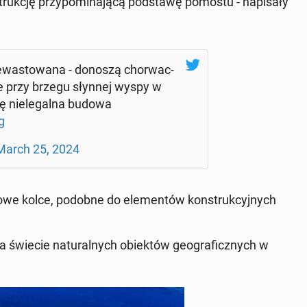
uk­cję przy­po­mi­na­ją­cą pod­sta­wę pomostu - na­pi­sa­ły
e­wa­sto­wa­na - donoszą chor­wac­
 że przy brzegu słynnej wyspy w
ię nie­le­gal­na budowa
g
March 25, 2024
lo­we kolce, podobne do ele­men­tów kon­struk­cyj­nych
a świecie na­tu­ral­nych obiek­tów geo­gra­ficz­nych w