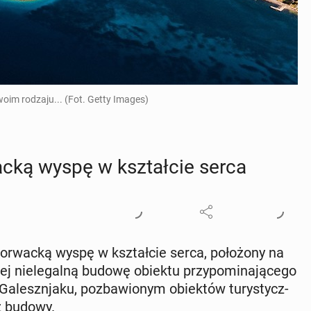
woim rodzaju... (Fot. Getty Images)
ac­ką wyspę w kształ­cie serca
or­wac­ką wyspę w kształ­cie serca, po­ło­żo­ny na
niej nie­le­gal­ną budowę obiektu przy­po­mi­na­ją­ce­go
Ga­leszn­ja­ku, po­zba­wio­nym obiek­tów tu­ry­stycz­
az budowy.