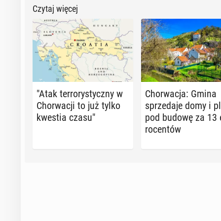
Czytaj więcej
"Atak ter­ro­ry­stycz­ny w
Chor­wa­cja: Gmina
Chor­wa­cji to już tylko
sprze­da­je domy i p
kwestia czasu"
pod budowę za 13 
ro­cen­tów