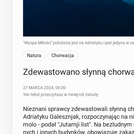
"Wyspa Miłości" położona jest na Adriatyku i jest jedyna w s
Natura
Chorwacja
Zde­wa­sto­wa­no słynną chor­w
27 MARCA 2024, 06:00
Ten tekst przeczytasz w mniej niż minutę
Nie­zna­ni sprawcy zde­wa­sto­wa­li słynną ch
Ad­ria­ty­ku Ga­leszn­jak, roz­po­czy­na­jąc na 
molo - podał "Ju­tarn­ji list". Na bez­lud­nym 
nych i innych bu­dyn­ków, obo­wią­zu­je zak