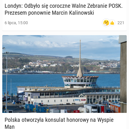
Londyn: Odbyło się co­rocz­ne Walne Ze­bra­nie POSK.
Pre­ze­sem po­now­nie Marcin Ka­li­now­ski
221
6 lipca, 15:00
Polska otwo­rzy­ła kon­su­lat ho­no­ro­wy na Wyspie
Man