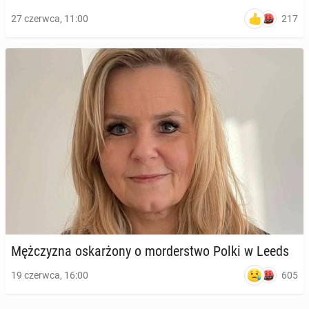
217
27 czerwca, 11:00
Męż­czy­zna oskar­żo­ny o mor­der­stwo Polki w Leeds
605
19 czerwca, 16:00