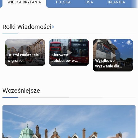
WIELKA BRYTANIA
POLSKA
USA
IRLANDIA
›
Rolki Wiadomości
Bristol znalazł się
Kierowcy
Wyjątkowe
w gronie
autobusów w
wyzwanie dla
najlepszych
Londynie
posiadaczy kart
kierunków podróży
zapowiadają strajki
Tesco Clubcard!
na świecie
Wcześniejsze