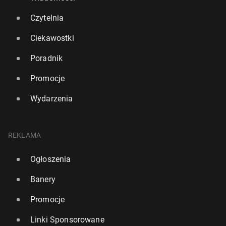
Czytelnia
Ciekawostki
Poradnik
Promocje
Wydarzenia
Polski dom opieki Ilford Park za­gro­żo­ny za­mknię­
REKLAMA
ciem. Apel do Polonii w UK
Ogłoszenia
2
1 czerwca, 16:00
Banery
Promocje
Linki Sponsorowane