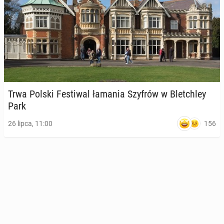
Trwa Polski Fe­sti­wal łamania Szyfrów w Blet­chley
Park
156
26 lipca, 11:00