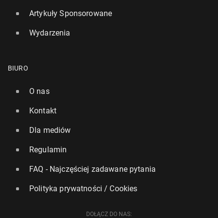
Artykuły Sponsorowane
Wydarzenia
BIURO
O nas
Już nie 1 mln, ani nawet 900 tys. Ilu Polaków
Kontakt
mieszka obecnie w UK?
Dla mediów
1
14 maja, 17:00
Regulamin
FAQ - Najczęściej zadawane pytania
Polityka prywatności / Cookies
DOŁĄCZ DO NAS: