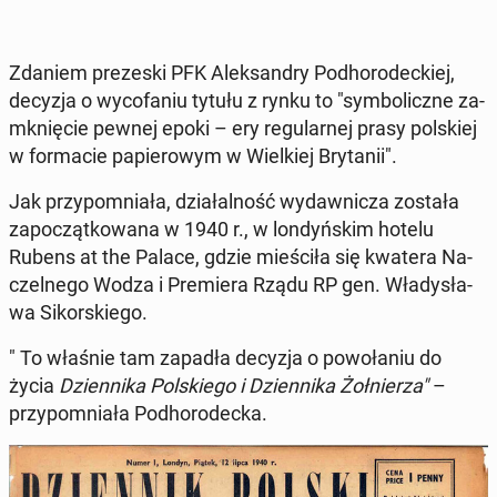
Zdaniem pre­ze­ski PFK Alek­san­dry Pod­ho­ro­dec­kiej,
decyzja o wy­co­fa­niu tytułu z rynku to "sym­bo­licz­ne za­
mknię­cie pewnej epoki – ery re­gu­lar­nej prasy pol­skiej
w for­ma­cie pa­pie­ro­wym w Wiel­kiej Bry­ta­nii".
Jak przy­po­mnia­ła, dzia­łal­ność wy­daw­ni­cza została
za­po­cząt­ko­wa­na w 1940 r., w lon­dyń­skim hotelu
Rubens at the Palace, gdzie mie­ści­ła się kwatera Na­
czel­ne­go Wodza i Pre­mie­ra Rządu RP gen. Wła­dy­sła­
wa Si­kor­skie­go.
" To właśnie tam zapadła decyzja o po­wo­ła­niu do
życia
Dzien­ni­ka Pol­skie­go i Dzien­ni­ka Żoł­nie­rza"
–
przy­po­mnia­ła Pod­ho­ro­dec­ka.