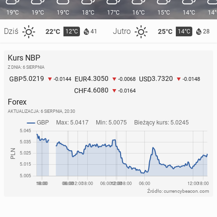
19°C
19°C
19°C
18°C
17°C
16°C
15°C
14°C
14
Dziś
Jutro
22°C
25°C
12°C
14°C
41
28
Kurs NBP
Z DNIA: 6 SIERPNIA
5.0219
4.3050
3.7320
GBP
EUR
USD
-0.0144
-0.0068
-0.0148
4.6080
CHF
-0.0164
Forex
AKTUALIZACJA:
6 SIERPNIA, 20:30
Źródło: currencybeacon.com