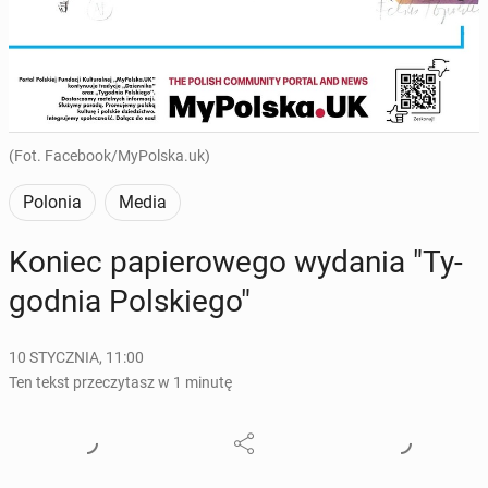
(Fot. Facebook/MyPolska.uk)
Polonia
Media
Koniec pa­pie­ro­we­go wydania "Ty­
go­dnia Pol­skie­go"
10 STYCZNIA, 11:00
Ten tekst przeczytasz w 1 minutę