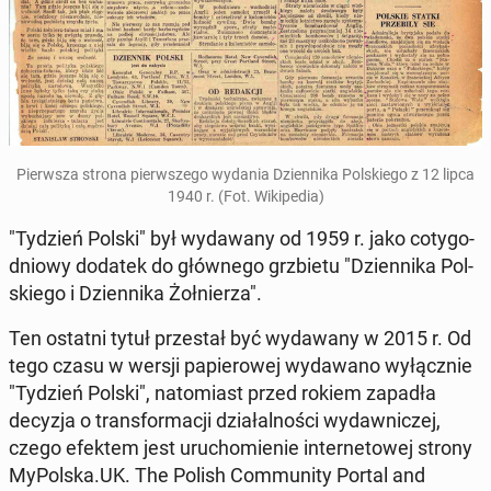
Pierw­sza strona pierw­sze­go wydania Dzien­ni­ka Pol­skie­go z 12 lipca
1940 r. (Fot. Wi­ki­pe­dia)
"Tydzień Polski" był wy­da­wa­ny od 1959 r. jako co­ty­go­
dnio­wy dodatek do głów­ne­go grzbie­tu "Dzien­ni­ka Pol­
skie­go i Dzien­ni­ka Żoł­nie­rza".
Ten ostatni tytuł prze­stał być wy­da­wa­ny w 2015 r. Od
tego czasu w wersji pa­pie­ro­wej wy­da­wa­no wy­łącz­nie
"Tydzień Polski", na­to­miast przed rokiem zapadła
decyzja o trans­for­ma­cji dzia­łal­no­ści wy­daw­ni­czej,
czego efektem jest uru­cho­mie­nie in­ter­ne­to­wej strony
My­Pol­ska.UK. The Polish Com­mu­ni­ty Portal and