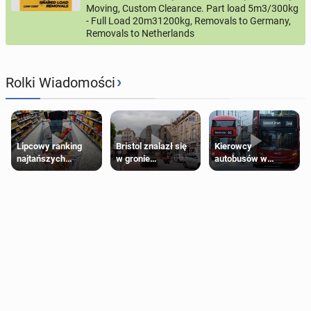
Moving, Custom Clearance. Part load 5m3/300kg
- Full Load 20m31200kg, Removals to Germany,
Removals to Netherlands
›
Rolki Wiadomości
Lipcowy ranking
Bristol znalazł się
Kierowcy
najtańszych
w gronie
autobusów w
supermarketów
najlepszych
Londynie
kierunków podróży
zapowiadają strajki
na świecie