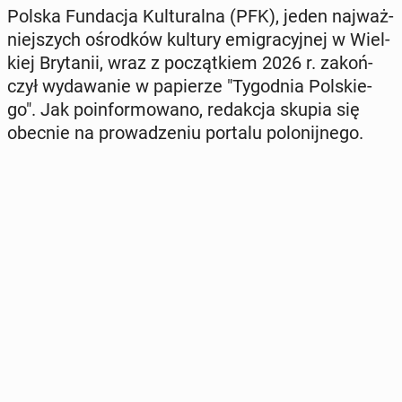
Polska Fun­da­cja Kul­tu­ral­na (PFK), jeden naj­waż­
niej­szych ośrod­ków kultury emi­gra­cyj­nej w Wiel­
kiej Bry­ta­nii, wraz z po­cząt­kiem 2026 r. za­koń­
czył wy­da­wa­nie w pa­pie­rze "Ty­go­dnia Pol­skie­
go". Jak po­in­for­mo­wa­no, re­dak­cja skupia się
obecnie na pro­wa­dze­niu portalu po­lo­nij­ne­go.