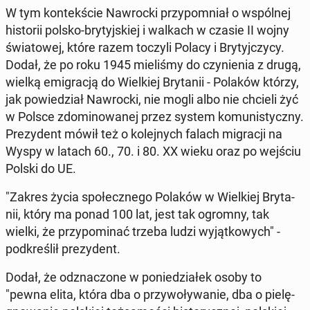
W tym kon­tek­ście Na­wroc­ki przy­po­mniał o wspól­nej
hi­sto­rii polsko-bry­tyj­skiej i walkach w czasie II wojny
świa­to­wej, które razem toczyli Polacy i Bry­tyj­czy­cy.
Dodał, że po roku 1945 mie­li­śmy do czy­nie­nia z drugą,
wielką emi­gra­cją do Wiel­kiej Bry­ta­nii - Polaków którzy,
jak po­wie­dział Na­wroc­ki, nie mogli albo nie chcieli żyć
w Polsce zdo­mi­no­wa­nej przez system ko­mu­ni­stycz­ny.
Pre­zy­dent mówił też o ko­lej­nych falach mi­gra­cji na
Wyspy w latach 60., 70. i 80. XX wieku oraz po wejściu
Polski do UE.
"Zakres życia spo­łecz­ne­go Polaków w Wiel­kiej Bry­ta­
nii, który ma ponad 100 lat, jest tak ogromny, tak
wielki, że przy­po­mi­nać trzeba ludzi wy­jąt­ko­wych" -
pod­kre­ślił pre­zy­dent.
Dodał, że od­zna­czo­ne w po­nie­dzia­łek osoby to
"pewna elita, która dba o przy­wo­ły­wa­nie, dba o pie­lę­