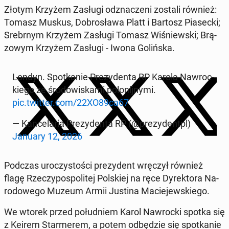
Złotym Krzyżem Zasługi od­zna­cze­ni zostali również:
Tomasz Muskus, Do­bro­sła­wa Platt i Bartosz Pia­sec­ki;
Srebr­nym Krzyżem Zasługi Tomasz Wi­śniew­ski; Brą­
zo­wym Krzyżem Zasługi - Iwona Go­liń­ska.
Londyn. Spo­tka­nie Pre­zy­den­ta RP Karola Na­wroc­
kie­go ze śro­do­wi­ska­mi po­lo­nij­ny­mi.
pic.twitter.com/22XO89ca67
— Kan­ce­la­ria Pre­zy­den­ta RP (@pre­zy­dentpl)
January 12, 2026
Podczas uro­czy­sto­ści pre­zy­dent wręczył również
flagę Rze­czy­po­spo­li­tej Pol­skiej na ręce Dy­rek­to­ra Na­
ro­do­we­go Muzeum Armii Justina Ma­cie­jew­skie­go.
We wtorek przed po­łu­dniem Karol Na­wroc­ki spotka się
z Keirem Star­me­rem, a potem od­bę­dzie się spo­tka­nie