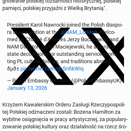
gno­wa­nie pol­skiej toż­sa­mo­ści hi­sto­rycz­nej, pol­skiej
pamięci, pol­skiej przy­jaź­ni z Wielką Bry­ta­nią".
Pre­si­dent Karol Na­wroc­ki joined the Polish dia­spo­
ra at a re­cep­tion at the
@NAM_London
. We­lco­
med by Chargé d’Af­fa­ires Jerzy Bocz­kow­ski and
NAM Di­rec­tor Justin Ma­cie­jew­ski, he awarded
state de­co­ra­tions for out­stan­ding service pro­mo­
ting PL culture, history, and tra­di­tions abroad.
ðµð±
pic.twitter.com/gcSn­fi­kWIq
— Polish Embassy UK ðµð± (@Po­li­shEm­bas­sy­UK)
January 13, 2026
Krzyżem Ka­wa­ler­skim Orderu Zasługi Rze­czy­po­spo­li­
tej Pol­skiej od­zna­cze­ni zostali: Bożena Ha­mil­ton za
wybitne osią­gnię­cia w pracy ar­ty­stycz­nej, za po­pu­la­ry­
zo­wa­nie pol­skiej kultury oraz dzia­łal­ność na rzecz śro­