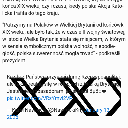
końca XIX wieku, czyli czasu, kiedy polska Akcja Ka­to­
lic­ka trafiła do tego kraju.
"Pa­trzy­my na Polaków w Wiel­kiej Bry­ta­nii od koń­ców­ki
XIX wieku, ale było tak, że w czasie II wojny świa­to­wej,
w istocie Wielka Bry­ta­nia stała się miej­scem, w którym
w sensie sym­bo­licz­nym polska wolność, nie­pod­le­
głość, polska su­we­ren­ność mogła trwać" - pod­kre­ślił
pre­zy­dent.
Każdy z Państwa przy­no­si dumę Rze­czy­po­spo­li­tej,
ale także realną siłę w re­la­cjach z Wielką Bry­ta­nią.
Je­ste­ście am­ba­sa­do­ra­mi pol­sko­ści! ðµð±❤️
pic.twitter.com/VRzYmvl2VP
— Karol Na­wroc­ki (@Na­wroc­kiKn)
January 13,
2026