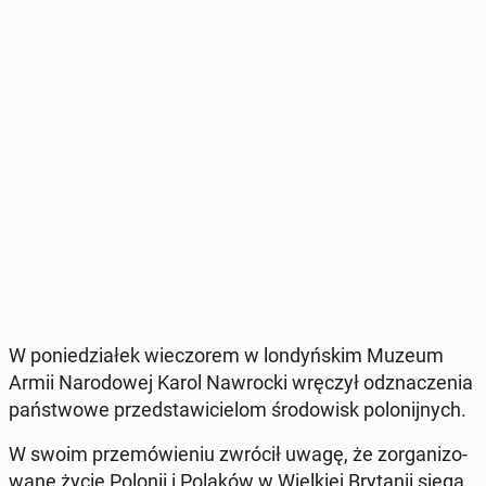
W po­nie­dzia­łek wie­czo­rem w lon­dyń­skim Muzeum
Armii Na­ro­do­wej Karol Na­wroc­ki wręczył od­zna­cze­nia
pań­stwo­we przed­sta­wi­cie­lom śro­do­wisk po­lo­nij­nych.
W swoim prze­mó­wie­niu zwrócił uwagę, że zor­ga­ni­zo­
wa­ne życie Polonii i Polaków w Wiel­kiej Bry­ta­nii sięga