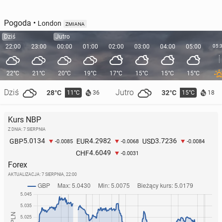
Pogoda
•
London
ZMIANA
Dziś
Jutro
22:00
23:00
00:00
01:00
02:00
03:00
04:00
05:00
05:
22°C
21°C
20°C
19°C
17°C
15°C
15°C
15°C
Dziś
Jutro
28°C
32°C
11°C
15°C
36
18
Kurs NBP
Z DNIA: 7 SIERPNIA
5.0134
4.2982
3.7236
GBP
EUR
USD
-0.0085
-0.0068
-0.0084
4.6049
CHF
-0.0031
Forex
AKTUALIZACJA:
7 SIERPNIA, 22:00