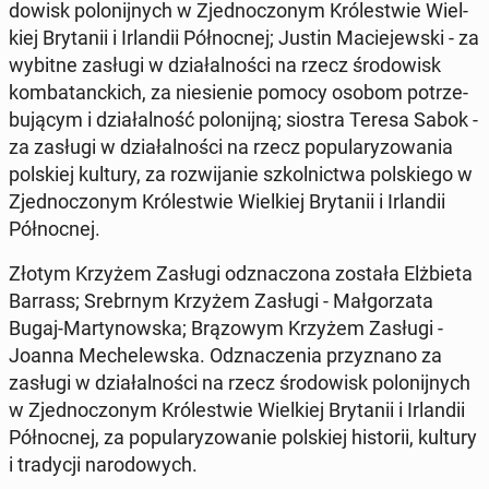
do­wisk po­lo­nij­nych w Zjed­no­czo­nym Kró­le­stwie Wiel­
kiej Bry­ta­nii i Ir­lan­dii Pół­noc­nej; Justin Ma­cie­jew­ski - za
wybitne zasługi w dzia­łal­no­ści na rzecz śro­do­wisk
kom­ba­tanc­kich, za nie­sie­nie pomocy osobom po­trze­
bu­ją­cym i dzia­łal­ność po­lo­nij­ną; siostra Teresa Sabok -
za zasługi w dzia­łal­no­ści na rzecz po­pu­la­ry­zo­wa­nia
pol­skiej kultury, za roz­wi­ja­nie szkol­nic­twa pol­skie­go w
Zjed­no­czo­nym Kró­le­stwie Wiel­kiej Bry­ta­nii i Ir­lan­dii
Pół­noc­nej.
Złotym Krzyżem Zasługi od­zna­czo­na została Elż­bie­ta
Barrass; Srebr­nym Krzyżem Zasługi - Mał­go­rza­ta
Bugaj-Mar­ty­now­ska; Brą­zo­wym Krzyżem Zasługi -
Joanna Me­che­lew­ska. Od­zna­cze­nia przy­zna­no za
zasługi w dzia­łal­no­ści na rzecz śro­do­wisk po­lo­nij­nych
w Zjed­no­czo­nym Kró­le­stwie Wiel­kiej Bry­ta­nii i Ir­lan­dii
Pół­noc­nej, za po­pu­la­ry­zo­wa­nie pol­skiej hi­sto­rii, kultury
i tra­dy­cji na­ro­do­wych.