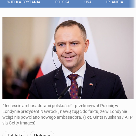
WIELKA BRYTANIA
POLSKA
USA
IRLANDIA
"Jesteście ambasadorami polskości!" - przekonywał Polonię w
Londynie prezydent Nawrocki, nawiązując do faktu, że w Londynie
wciąż nie powołano nowego ambasadora. (Fot. Gints Ivuskans / AFP
via Getty Images)
Polityka
Polonia