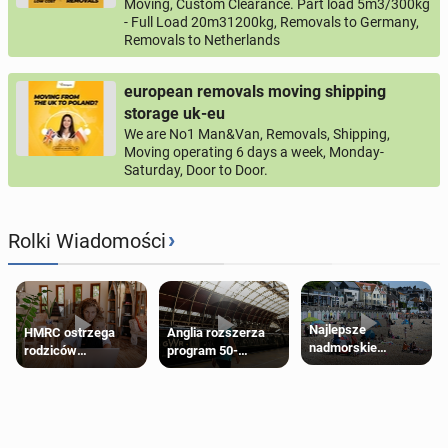
Moving, Custom Clearance. Part load 5m3/300kg
- Full Load 20m31200kg, Removals to Germany,
Removals to Netherlands
european removals moving shipping
storage uk-eu
We are No1 Man&Van, Removals, Shipping,
Moving operating 6 days a week, Monday-
Saturday, Door to Door.
›
Rolki Wiadomości
Najlepsze
HMRC ostrzega
Anglia rozszerza
nadmorskie
rodziców
program 50-
miasteczko blisko
pobierających Child
procentowych
Londynu
Benefit. Mogą być
zniżek kolejowych
zobowiązani do
na 18-latków
zwrotu zasiłku