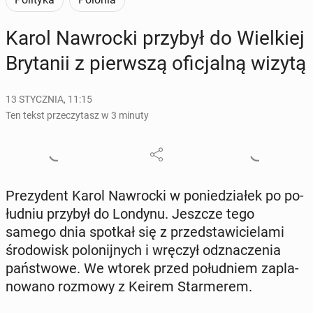
Karol Na­wroc­ki przybył do Wiel­kiej
Bry­ta­nii z pierw­szą ofi­cjal­ną wizytą
13 STYCZNIA, 11:15
Ten tekst przeczytasz w 3 minuty
Pre­zy­dent Karol Na­wroc­ki w po­nie­dzia­łek po po­
łu­dniu przybył do Londynu. Jeszcze tego
samego dnia spotkał się z przed­sta­wi­cie­la­mi
śro­do­wisk po­lo­nij­nych i wręczył od­zna­cze­nia
pań­stwo­we. We wtorek przed po­łu­dniem za­pla­
no­wa­no rozmowy z Keirem Star­me­rem.