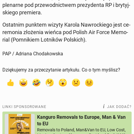
ple­nar­ne pod prze­wod­nic­twem pre­zy­den­ta RP i bry­tyj­
skie­go pre­mie­ra.
Ostat­nim punktem wizyty Karola Na­wroc­kie­go jest ce­
re­mo­nia zło­że­nia wieńca pod Polish Air Force Me­mo­
rial (Po­mni­kiem Lot­ni­ków Pol­skich).
PAP / Adriana Chodakowska
Dziękujemy za przeczytanie artykułu. Co o tym myślisz?
LINKI SPONSOROWANE
JAK DODAĆ?
Kanguro Removals to Europe, Man & Van
to EU
Removals to Poland, Man&Van to EU, Low Cost,