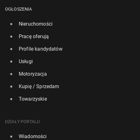
OGŁOSZENIA
Nieruchomości
Pracę oferują
Profile kandydatów
Usługi
Cztery polskie uczel­nie w pre­sti­żo­wym ran­kin­gu
Motoryzacja
Listy Szan­ghaj­skiej
Kupię / Sprzedam
30 grudnia 2024, 12:00
Towarzyskie
DZIAŁY PORTALU
Wiadomości