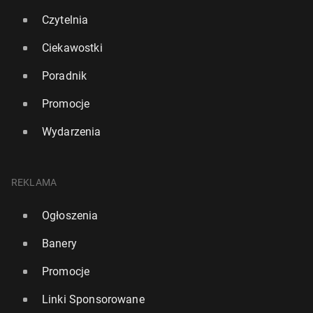
Czytelnia
Ciekawostki
Poradnik
Promocje
Lista Szan­ghaj­ska: Osiem pol­skich uczelni wśród
Wydarzenia
tysiąca naj­lep­szych na świecie
16 sierpnia 2024, 06:00
REKLAMA
Ogłoszenia
Banery
Promocje
Linki Sponsorowane