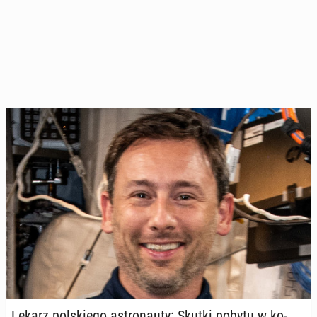
Lekarz pol­skie­go astro­nau­ty: Skutki pobytu w ko­