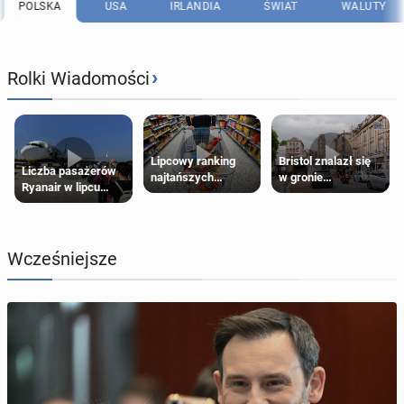
POLSKA
USA
IRLANDIA
ŚWIAT
WALUTY
›
Rolki Wiadomości
Lipcowy ranking
Bristol znalazł się
Liczba pasażerów
najtańszych
w gronie
Ryanair w lipcu
supermarketów
najlepszych
pobiła rekord
kierunków podróży
na świecie
Wcześniejsze