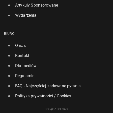
Artykuły Sponsorowane
Wydarzenia
Polska rakieta Bursz­tyn poleci na granicę kosmosu
29 czerwca 2024, 10:00
BIURO
O nas
Kontakt
Dla mediów
Regulamin
FAQ - Najczęściej zadawane pytania
Polityka prywatności / Cookies
DOŁĄCZ DO NAS: