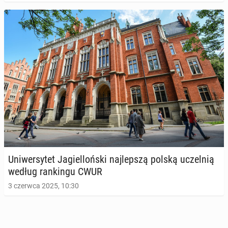
Uni­wer­sy­tet Ja­giel­loń­ski naj­lep­szą polską uczel­nią
według ran­kin­gu CWUR
3 czerwca 2025, 10:30