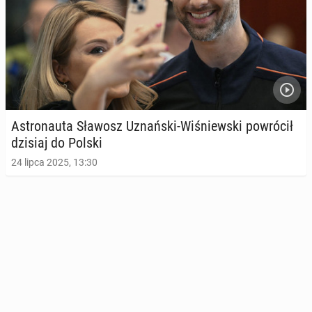
Astro­nau­ta Sławosz Uznań­ski-Wi­śniew­ski po­wró­cił
dzisiaj do Polski
24 lipca 2025, 13:30