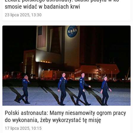
smo­sie widać w ba­da­niach krwi
23 lipca 2025, 13:30
Polski astro­nau­ta: Mamy nie­sa­mo­wi­ty ogrom pracy
do wy­ko­na­nia, żeby wy­ko­rzy­stać tę misję
17 lipca 2025, 10:15