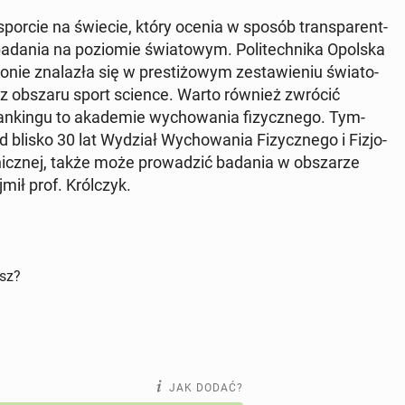
o sporcie na świecie, który ocenia w sposób trans­pa­rent­
badania na po­zio­mie świa­to­wym. Po­li­tech­ni­ka Opolska
nie zna­la­zła się w pre­sti­żo­wym ze­sta­wie­niu świa­to­
z obszaru sport science. Warto również zwrócić
n­kin­gu to aka­de­mie wy­cho­wa­nia fi­zycz­ne­go. Tym­
d blisko 30 lat Wydział Wy­cho­wa­nia Fi­zycz­ne­go i Fi­zjo­
tech­nicz­nej, także może pro­wa­dzić badania w ob­sza­rze
mił prof. Król­czyk.
isz?
JAK DODAĆ?