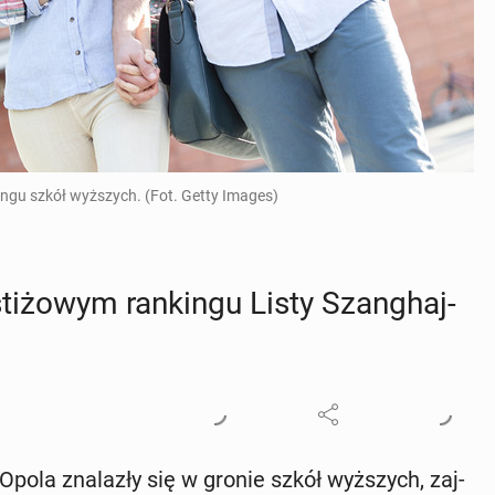
ngu szkół wyższych. (Fot. Getty Images)
ti­żo­wym ran­kin­gu Listy Szan­ghaj­
pola zna­la­zły się w gronie szkół wyż­szych, zaj­