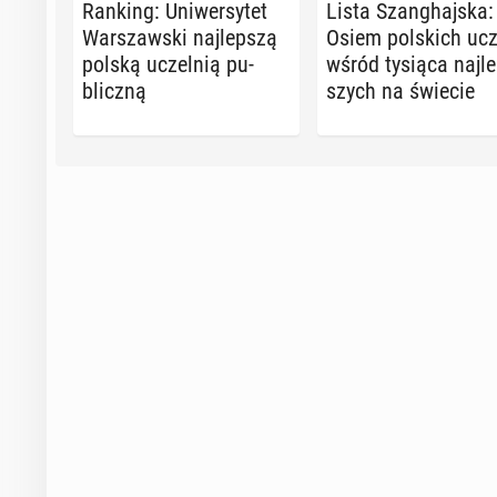
Ranking: Uni­wer­sy­tet
Lista Szan­ghaj­ska:
War­szaw­ski naj­lep­szą
Osiem pol­skich ucz
polską uczel­nią pu­
wśród tysiąca naj­le
blicz­ną
szych na świecie