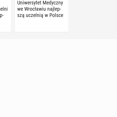
Uni­wer­sy­tet Me­dycz­ny
elni
we Wro­cła­wiu naj­lep­
p­
szą uczel­nią w Polsce