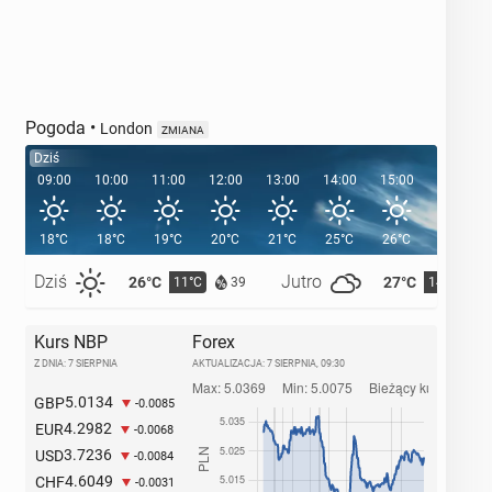
Pogoda
•
London
ZMIANA
Dziś
09:00
10:00
11:00
12:00
13:00
14:00
15:00
16:00
18°C
18°C
19°C
20°C
21°C
25°C
26°C
26°C
Dziś
Jutro
26°C
27°C
11°C
14°C
39
Kurs NBP
Forex
Z DNIA: 7 SIERPNIA
AKTUALIZACJA:
7 SIERPNIA, 09:30
5.0134
GBP
-0.0085
4.2982
EUR
-0.0068
3.7236
USD
-0.0084
4.6049
CHF
-0.0031