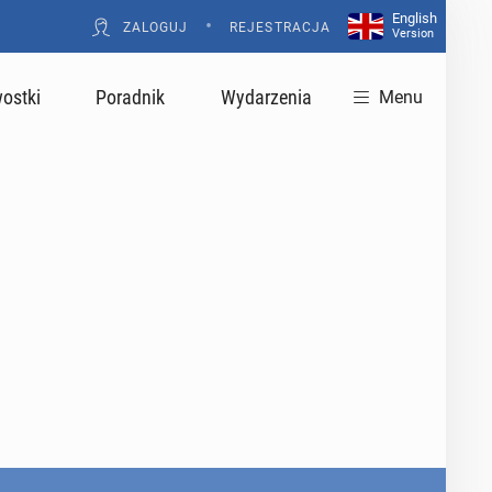
English
•
ZALOGUJ
REJESTRACJA
Version
ostki
Poradnik
Wydarzenia
Menu