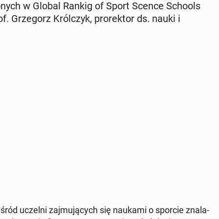
io­nych w Global Rankig of Sport Scence Schools
. Grze­gorz Król­czyk, pro­rek­tor ds. nauki i
wśród uczelni zaj­mu­ją­cych się naukami o sporcie zna­la­