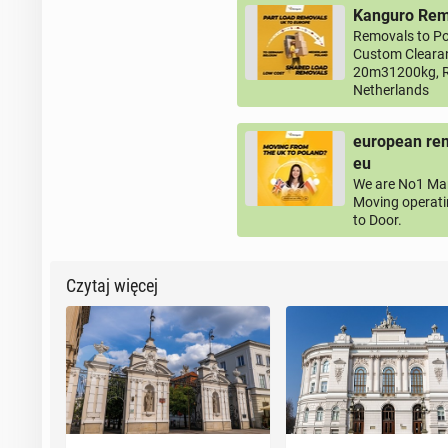
Kanguro Remo
Removals to Po
Custom Clearan
20m31200kg, R
Netherlands
european rem
eu
We are No1 Man
Moving operati
to Door.
Czytaj więcej