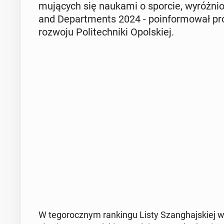
mu­ją­cych się naukami o sporcie, wy­róż­n
and De­part­ments 2024 - po­in­for­mo­wał prof
rozwoju Po­li­tech­ni­ki Opol­skiej.
W te­go­rocz­nym ran­kin­gu Listy Szan­ghaj­skiej 