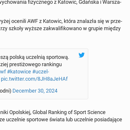
 wy­cho­wa­nia fi­zycz­ne­go z Katowic, Gdańska i War­sza­
y­żej ocenili AWF z Katowic, która zna­la­zła się w prze­
e trzy szkoły wyższe za­kwa­li­fi­ko­wa­no w grupie między
­szą polską uczel­nią spor­to­wą.
ziej pre­sti­żo­we­go ran­kin­gu
wf
#ka­to­wi­ce
#uczel­
pic.twitter.com/8JH8aJeHAf
od­ni)
De­cem­ber 30, 2024
ch­ni­ki Opol­skiej, Global Ranking of Sport Science
 uczel­nie spor­to­we świata lub uczel­nie po­sia­da­ją­ce