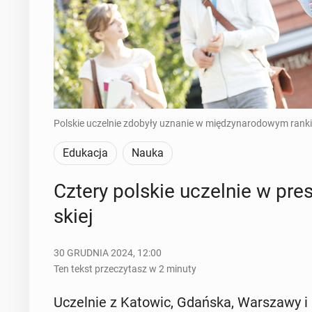
Polskie uczelnie zdobyły uznanie w międzynarodowym ranki
Edukacja
Nauka
Cztery polskie uczel­nie w pre­s
skiej
30 GRUDNIA 2024, 12:00
Ten tekst przeczytasz w 2 minuty
Uczel­nie z Katowic, Gdańska, War­sza­wy i O