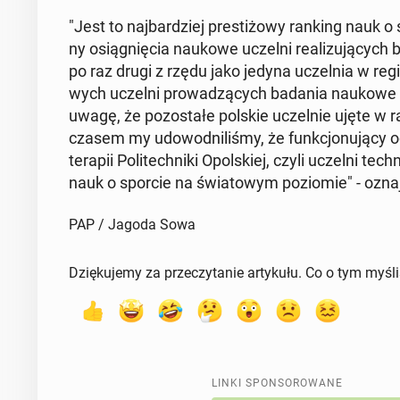
"Jest to naj­bar­dziej pre­sti­żo­wy ranking nauk 
ny osią­gnię­cia naukowe uczelni re­ali­zu­ją­cych 
po raz drugi z rzędu jako jedyna uczel­nia w re­gio­
wych uczelni pro­wa­dzą­cych badania naukowe 
uwagę, że po­zo­sta­łe polskie uczel­nie ujęte w ra
cza­sem my udo­wod­ni­li­śmy, że funk­cjo­nu­ją­cy o
te­ra­pii Po­li­tech­ni­ki Opol­skiej, czyli uczelni 
nauk o sporcie na świa­to­wym po­zio­mie" - oznaj­
PAP / Jagoda Sowa
Dziękujemy za przeczytanie artykułu. Co o tym myśl
LINKI SPONSOROWANE