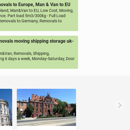
vals to Europe, Man & Van to EU
land, Man&Van to EU, Low Cost, Moving,
ce. Part load 5m3/300kg - Full Load
emovals to Germany, Removals to
ovals moving shipping storage uk-
&Van, Removals, Shipping,
ng 6 days a week, Monday-Saturday, Door