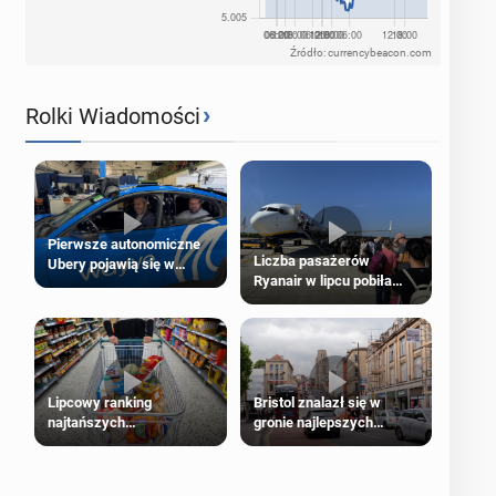
Źródło: currencybeacon.com
›
Rolki Wiadomości
Pierwsze autonomiczne
Liczba pasażerów
Ubery pojawią się w
Ryanair w lipcu pobiła
Londynie jeszcze tego
rekord
lata
Lipcowy ranking
Bristol znalazł się w
najtańszych
gronie najlepszych
supermarketów
kierunków podróży na
świecie