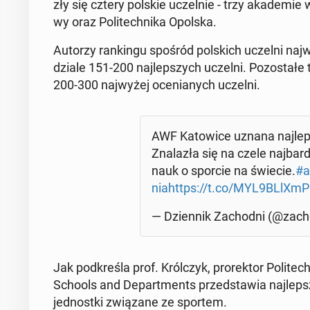
zły się cztery polskie uczel­nie - trzy aka­de­mie
wy oraz Po­li­tech­ni­ka Opolska.
Autorzy ran­kin­gu spośród pol­skich uczelni naj­w
dzia­le 151-200 naj­lep­szych uczelni. Po­zo­sta­ł
200-300 naj­wy­żej oce­nia­nych uczelni.
AWF Ka­to­wi­ce uznana naj­lep
Zna­la­zła się na czele naj­bar­d
nauk o sporcie na świecie.
#a
nia
https://t.co/MYL9BLlXmP
— Dzien­nik Za­chod­ni (@za­ch
Jak pod­kre­śla prof. Król­czyk, pro­rek­tor Po­li­te
Schools and De­part­ments przed­sta­wia naj­lep­sze
jed­nost­ki zwią­za­ne ze sportem.