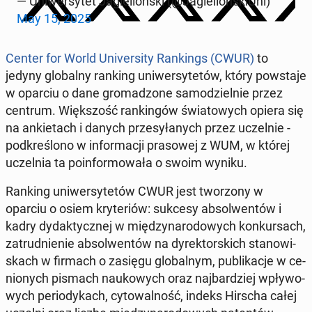
— Uni­wer­sy­tet Ja­giel­loń­ski (@Ja­giel­lon­skiU­ni)
May 15, 2025
Center for World Uni­ver­si­ty Ran­kings (CWUR)
to
jedyny glo­bal­ny ranking uni­wer­sy­te­tów, który po­wsta­je
w oparciu o dane gro­ma­dzo­ne sa­mo­dziel­nie przez
centrum. Więk­szość ran­kin­gów świa­to­wych opiera się
na an­kie­tach i danych prze­sy­ła­nych przez uczel­nie -
pod­kre­ślo­no w in­for­ma­cji pra­so­wej z WUM, w której
uczel­nia ta po­in­for­mo­wa­ła o swoim wyniku.
Ranking uni­wer­sy­te­tów CWUR jest two­rzo­ny w
oparciu o osiem kry­te­riów: sukcesy ab­sol­wen­tów i
kadry dy­dak­tycz­nej w mię­dzy­na­ro­do­wych kon­kur­sach,
za­trud­nie­nie ab­sol­wen­tów na dy­rek­tor­skich sta­no­wi­
skach w firmach o zasięgu glo­bal­nym, pu­bli­ka­cje w ce­
nio­nych pismach na­uko­wych oraz naj­bar­dziej wpły­wo­
wych pe­rio­dy­kach, cy­to­wal­ność, indeks Hirscha całej