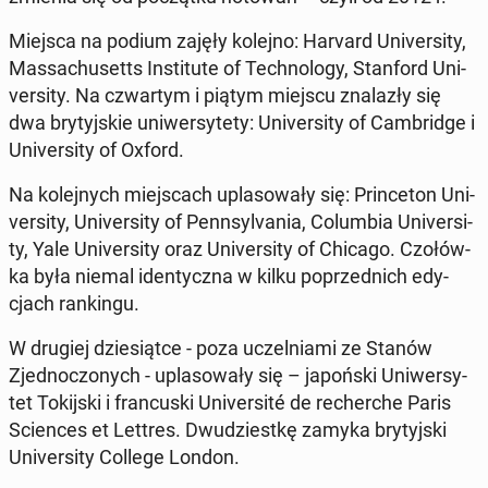
Miejsca na podium zajęły kolejno: Harvard Uni­ver­si­ty,
Mas­sa­chu­setts In­sti­tu­te of Tech­no­lo­gy, Stan­ford Uni­
ver­si­ty. Na czwar­tym i piątym miejscu zna­la­zły się
dwa bry­tyj­skie uni­wer­sy­te­ty: Uni­ver­si­ty of Cam­brid­ge i
Uni­ver­si­ty of Oxford.
Na ko­lej­nych miej­scach upla­so­wa­ły się: Prin­ce­ton Uni­
ver­si­ty, Uni­ver­si­ty of Pen­n­sy­lva­nia, Co­lum­bia Uni­ver­si­
ty, Yale Uni­ver­si­ty oraz Uni­ver­si­ty of Chicago. Czo­łów­
ka była niemal iden­tycz­na w kilku po­przed­nich edy­
cjach ran­kin­gu.
W drugiej dzie­siąt­ce - poza uczel­nia­mi ze Stanów
Zjed­no­czo­nych - upla­so­wa­ły się – ja­poń­ski Uni­wer­sy­
tet To­kij­ski i fran­cu­ski Uni­ver­si­té de re­cher­che Paris
Scien­ces et Lettres. Dwu­dziest­kę zamyka bry­tyj­ski
Uni­ver­si­ty College London.