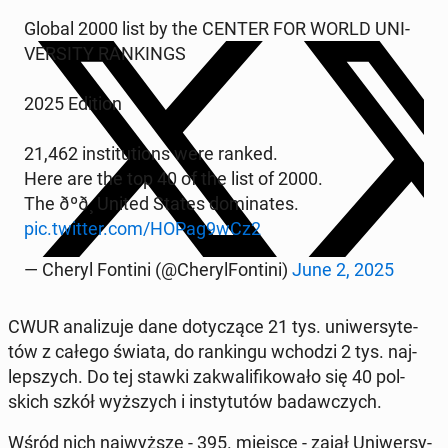
Global 2000 list by the CENTER FOR WORLD UNI­
VER­SI­TY RAN­KINGS
2025 Edition
21,462 in­sti­tu­tions were ranked.
Here are the top 40 of the list of 2000.
The ðºð¸ United States do­mi­na­tes.
pic.twitter.com/HOPag9wCz2
— Cheryl Fontini (@Che­ryl­Fon­ti­ni)
June 2, 2025
CWUR ana­li­zu­je dane do­ty­czą­ce 21 tys. uni­wer­sy­te­
tów z całego świata, do ran­kin­gu wchodzi 2 tys. naj­
lep­szych. Do tej stawki za­kwa­li­fi­ko­wa­ło się 40 pol­
skich szkół wyż­szych i in­sty­tu­tów ba­daw­czych.
Wśród nich naj­wyż­sze - 395. miejsce - zajął Uni­wer­sy­