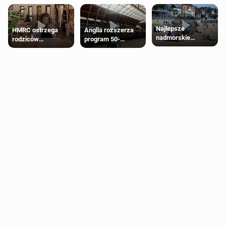
Najlepsze
HMRC ostrzega
Anglia rozszerza
nadmorskie
rodziców
program 50-
miasteczko blisko
pobierających Child
procentowych
Londynu
Benefit. Mogą być
zniżek kolejowych
zobowiązani do
na 18-latków
zwrotu zasiłku