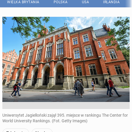
WIELKA BRYTANIA
POLSKA
USA
IRLANDIA
Uniwersytet Jagielloński zajął 395. miejsce w rankingu The Center for
World University Rankings. (Fot. Getty Images)