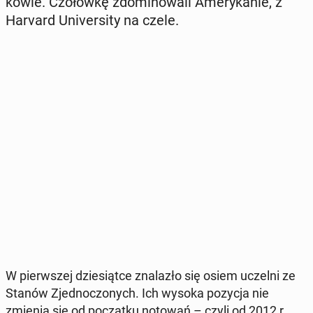
ko­wie. Czo­łów­kę zdo­mi­no­wa­li Ame­ry­ka­nie, z
Harvard Uni­ver­si­ty na czele.
W pierw­szej dzie­siąt­ce zna­la­zło się osiem uczelni ze
Stanów Zjed­no­czo­nych. Ich wysoka pozycja nie
zmienia się od po­cząt­ku notowań – czyli od 2012 r.