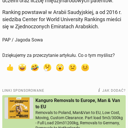
uczelni oraz liczbę mię­dzy­na­ro­do­wych pa­ten­tów.
Ranking po­wsta­wał w Arabii Sau­dyj­skiej, a od 2016 r.
sie­dzi­ba Center for World Uni­ver­si­ty Ran­kings mieści
się w Zjed­no­czo­nych Emi­ra­tach Arab­skich.
PAP / Jagoda Sowa
Dziękujemy za przeczytanie artykułu. Co o tym myślisz?
LINKI SPONSOROWANE
JAK DODAĆ?
Kanguro Removals to Europe, Man & Van
to EU
Removals to Poland, Man&Van to EU, Low Cost,
Moving, Custom Clearance. Part load 5m3/300kg
- Full Load 20m31200kg, Removals to Germany,