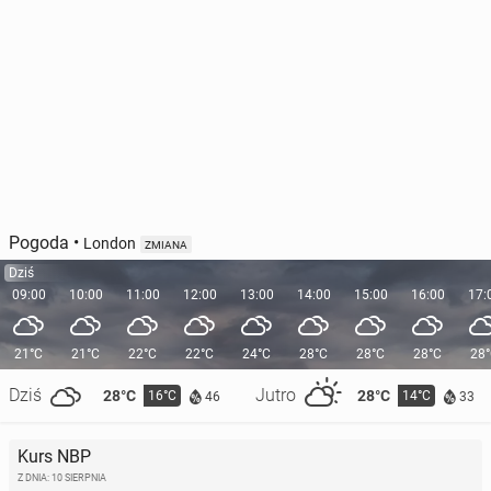
Pogoda
•
London
ZMIANA
Dziś
09:00
10:00
11:00
12:00
13:00
14:00
15:00
16:00
17:
21°C
21°C
22°C
22°C
24°C
28°C
28°C
28°C
28
Dziś
Jutro
28°C
28°C
16°C
14°C
46
33
Kurs NBP
Z DNIA: 10 SIERPNIA