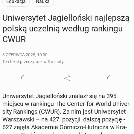
Edukacja
Nauka
Uni­wer­sy­tet Ja­giel­loń­ski naj­lep­szą
polską uczel­nią według ran­kin­gu
CWUR
3 CZERWCA 2025, 10:30
Ten tekst przeczytasz w 3 minuty
Uni­wer­sy­tet Ja­giel­loń­ski znalazł się na 395.
miejscu w ran­kin­gu The Center for World Uni­ver­
si­ty Ran­kings (CWUR). Za nim jest Uni­wer­sy­tet
War­szaw­ski – na 427. pozycji, dalszą pozycję -
627 zajęła Aka­de­mia Gór­ni­czo-Hut­ni­cza w Kra­