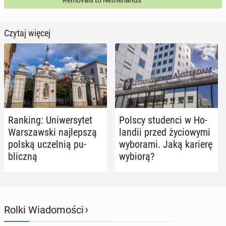
Removals to Netherlands
Czytaj więcej
Ranking: Uni­wer­sy­tet
Polscy stu­den­ci w Ho­
War­szaw­ski naj­lep­szą
lan­dii przed ży­cio­wy­mi
polską uczel­nią pu­
wy­bo­ra­mi. Jaką karierę
blicz­ną
wybiorą?
›
Rolki Wiadomości