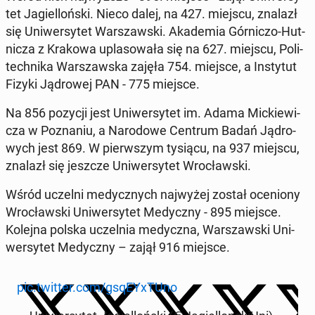
tet Ja­giel­loń­ski. Nieco dalej, na 427. miejscu, znalazł
się Uni­wer­sy­tet War­szaw­ski. Aka­de­mia Gór­ni­czo-Hut­
ni­cza z Krakowa upla­so­wa­ła się na 627. miejscu, Po­li­
tech­ni­ka War­szaw­ska zajęła 754. miejsce, a In­sty­tut
Fizyki Ją­dro­wej PAN - 775 miejsce.
Na 856 pozycji jest Uni­wer­sy­tet im. Adama Mic­kie­wi­
cza w Po­zna­niu, a Na­ro­do­we Centrum Badań Ją­dro­
wych jest 869. W pierw­szym tysiącu, na 937 miejscu,
znalazł się jeszcze Uni­wer­sy­tet Wro­cław­ski.
Wśród uczelni me­dycz­nych naj­wy­żej został oce­nio­ny
Wro­cław­ski Uni­wer­sy­tet Me­dycz­ny - 895 miejsce.
Kolejna polska uczel­nia me­dycz­na, War­szaw­ski Uni­
wer­sy­tet Me­dycz­ny – zajął 916 miejsce.
pic.twitter.com/gsqEY­xTU­no