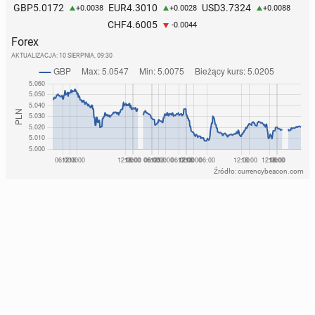
5.0172
4.3010
3.7324
GBP
EUR
USD
+0.0038
+0.0028
+0.0088
4.6005
CHF
-0.0044
Forex
AKTUALIZACJA:
10 SIERPNIA, 09:30
Źródło: currencybeacon.com