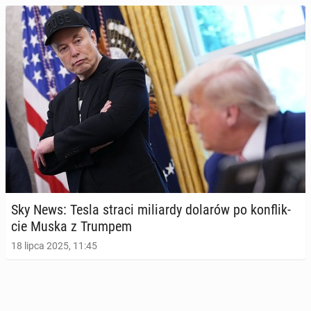
Sky News: Tesla straci mi­liar­dy dolarów po kon­flik­
cie Muska z Trumpem
18 lipca 2025, 11:45