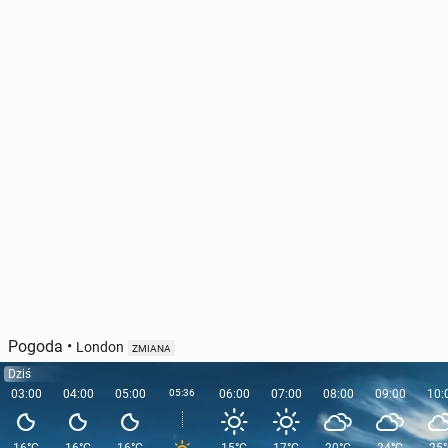
Musk po­kłó­cił się wczoraj z Trumpem. W efekcie w
jeden dzień stracił 34 mld dolarów
6 czerwca 2025, 10:45
Pogoda
•
London
ZMIANA
Dziś
03:00
04:00
05:00
05:36
06:00
07:00
08:00
09:00
10: