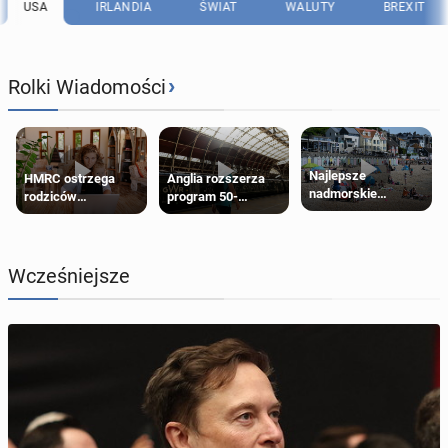
USA
IRLANDIA
ŚWIAT
WALUTY
BREXIT
›
Rolki Wiadomości
Najlepsze
HMRC ostrzega
Anglia rozszerza
nadmorskie
rodziców
program 50-
miasteczko blisko
pobierających Child
procentowych
Londynu
Benefit. Mogą być
zniżek kolejowych
zobowiązani do
na 18-latków
zwrotu zasiłku
Wcześniejsze