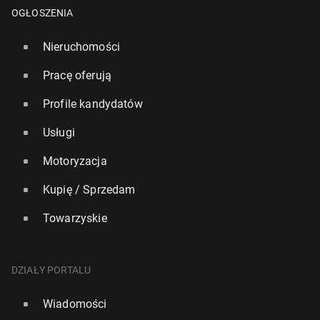
OGŁOSZENIA
Nieruchomości
Pracę oferują
Profile kandydatów
Usługi
Motoryzacja
Trump pro­po­nu­je "złotą kartę" po­by­to­wą mi­lio­ne­rom
Kupię / Sprzedam
z całego świata
5 kwietnia 2025, 10:30
Towarzyskie
DZIAŁY PORTALU
Wiadomości