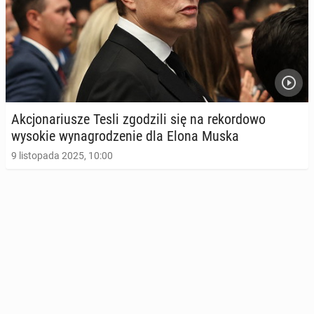
Ak­cjo­na­riu­sze Tesli zgo­dzi­li się na re­kor­do­wo
wysokie wy­na­gro­dze­nie dla Elona Muska
9 listopada 2025, 10:00