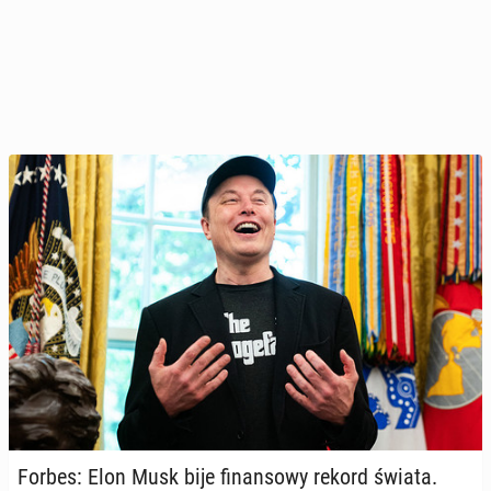
Forbes: Elon Musk bije fi­nan­so­wy rekord świata.