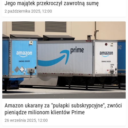
Jego majątek prze­kro­czył za­wrot­ną sumę
2 października 2025, 12:00
Amazon ukarany za "pułapki sub­skryp­cyj­ne", zwróci
pie­nią­dze mi­lio­nom klien­tów Prime
26 września 2025, 12:00