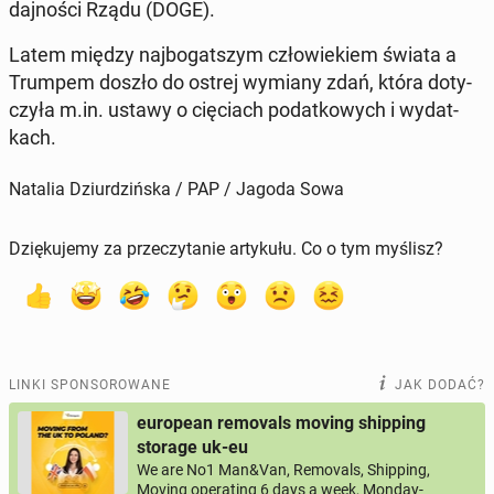
daj­no­ści Rządu (DOGE).
Latem między naj­bo­gat­szym czło­wie­kiem świata a
Trumpem doszło do ostrej wymiany zdań, która do­ty­
czy­ła m.in. ustawy o cię­ciach po­dat­ko­wych i wy­dat­
kach.
Natalia Dziurdzińska / PAP / Jagoda Sowa
Dziękujemy za przeczytanie artykułu. Co o tym myślisz?
LINKI SPONSOROWANE
JAK DODAĆ?
european removals moving shipping
storage uk-eu
We are No1 Man&Van, Removals, Shipping,
Moving operating 6 days a week, Monday-