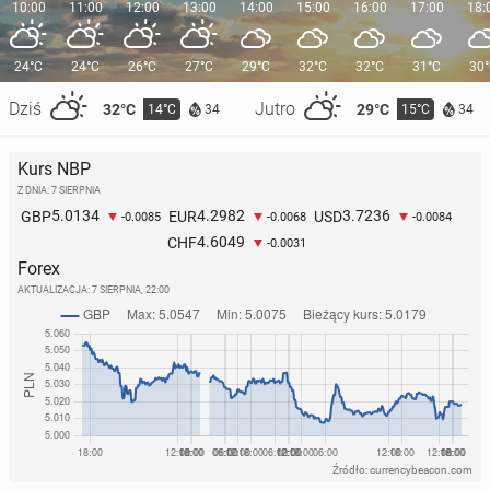
10:00
11:00
12:00
13:00
14:00
15:00
16:00
17:00
18:
24°C
24°C
26°C
27°C
29°C
32°C
32°C
31°C
30
Dziś
Jutro
32°C
29°C
14°C
15°C
34
34
Kurs NBP
Z DNIA: 7 SIERPNIA
5.0134
4.2982
3.7236
GBP
EUR
USD
-0.0085
-0.0068
-0.0084
4.6049
CHF
-0.0031
Forex
AKTUALIZACJA:
7 SIERPNIA, 22:00
Źródło: currencybeacon.com