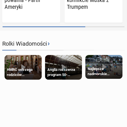
Ameryki
Trumpem
›
Rolki Wiadomości
Najlepsze
HMRC ostrzega
Anglia rozszerza
nadmorskie
rodziców
program 50-
miasteczko blisko
pobierających Child
procentowych
Londynu
Benefit. Mogą być
zniżek kolejowych
zobowiązani do
na 18-latków
zwrotu zasiłku