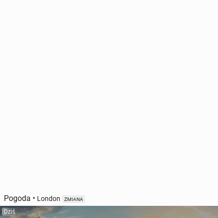
Pogoda
•
London
ZMIANA
Dziś