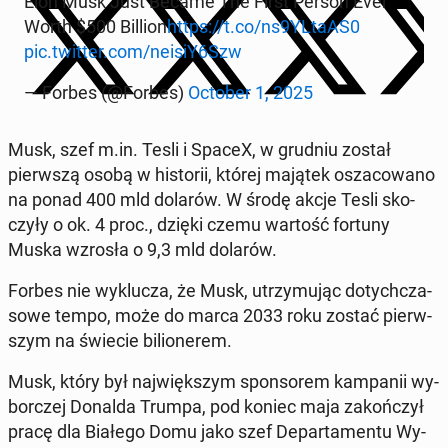
Elon Musk Just Became The First Person Ever
Worth $500 Billion
https://t.co/ns9YLtaAS0
pic.twitter.com/neisiY6Szw
— Forbes (@Forbes)
October 1, 2025
Musk, szef m.in. Tesli i SpaceX, w grudniu został
pierw­szą osobą w hi­sto­rii, której majątek osza­co­wa­no
na ponad 400 mld dolarów. W środę akcje Tesli sko­
czy­ły o ok. 4 proc., dzięki czemu wartość fortuny
Muska wzrosła o 9,3 mld dolarów.
Forbes nie wy­klu­cza, że Musk, utrzy­mu­jąc do­tych­cza­
so­we tempo, może do marca 2033 roku zostać pierw­
szym na świecie bi­lio­ne­rem.
Musk, który był naj­więk­szym spon­so­rem kam­pa­nii wy­
bor­czej Donalda Trumpa, pod koniec maja za­koń­czył
pracę dla Białego Domu jako szef De­par­ta­men­tu Wy­