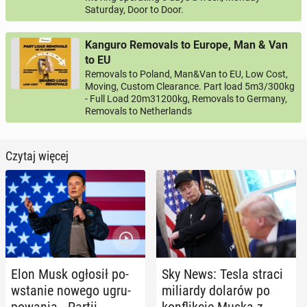
Saturday, Door to Door.
Kanguro Removals to Europe, Man & Van
to EU
Removals to Poland, Man&Van to EU, Low Cost,
Moving, Custom Clearance. Part load 5m3/300kg
- Full Load 20m31200kg, Removals to Germany,
Removals to Netherlands
Czytaj więcej
Elon Musk ogłosił po­
Sky News: Tesla straci
wsta­nie nowego ugru­
mi­liar­dy dolarów po
po­wa­nia - Partii
kon­flik­cie Muska z