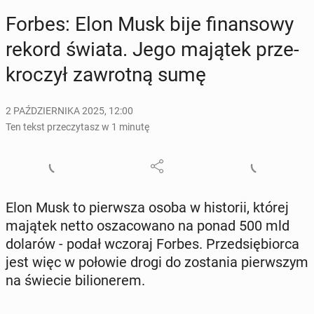
Forbes: Elon Musk bije fi­nan­so­wy
rekord świata. Jego majątek prze­
kro­czył za­wrot­ną sumę
2 PAŹDZIERNIKA 2025, 12:00
Ten tekst przeczytasz w 1 minutę
Elon Musk to pierw­sza osoba w hi­sto­rii, której
majątek netto osza­co­wa­no na ponad 500 mld
dolarów - podał wczoraj Forbes. Przed­się­bior­ca
jest więc w połowie drogi do zo­sta­nia pierw­szym
na świecie bi­lio­ne­rem.