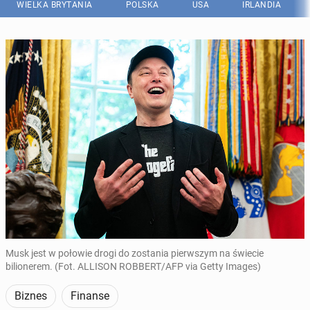
WIELKA BRYTANIA
POLSKA
USA
IRLANDIA
Musk jest w połowie drogi do zostania pierwszym na świecie
bilionerem. (Fot. ALLISON ROBBERT/AFP via Getty Images)
Biznes
Finanse