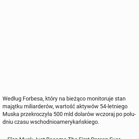
Według Forbesa, który na bieżąco mo­ni­to­ru­je stan
majątku mi­liar­de­rów, wartość aktywów 54-let­nie­go
Muska prze­kro­czy­ła 500 mld dolarów wczoraj po po­łu­
dniu czasu wschod­nio­ame­ry­kań­skie­go.