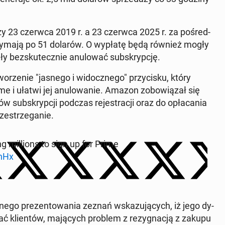
iędzy 23 czerwca 2019 r. a 23 czerwca 2025 r. za po­śred­
trzy­ma­ją po 51 dolarów. O wypłatę będą również mogły
 bez­sku­tecz­nie anu­lo­wać sub­skryp­cję.
e­nie "jasnego i wi­docz­ne­go" przy­ci­sku, który
rime i ułatwi jej anu­lo­wa­nie. Amazon zo­bo­wią­zał się
w sub­skryp­cji podczas re­je­stra­cji oraz do opła­ca­nia
rze­strze­ga­nie.
ng mil­lions to sign up for Prime
thHx
e­go pre­zen­to­wa­nia zeznań wska­zu­ją­cych, iż jego dy­
wać klien­tów, ma­ją­cych problem z re­zy­gna­cją z zakupu