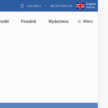
English
•
ZALOGUJ
REJESTRACJA
Version
ostki
Poradnik
Wydarzenia
Menu