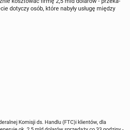
znie kosz­to­wać firmę 2,5 mld dolarów - prze­ka­
ię­cie dotyczy osób, które nabyły usługę między
ral­nej Komisji ds. Handlu (FTC)i klien­tów, dla
e­ne­ru­je ok. 2,5 mld dolarów sprze­da­ży co 33 godziny -