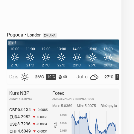
Pogoda
•
London
ZMIANA
Dziś
10:00
11:00
12:00
13:00
14:00
15:00
16:00
17:00
21°C
21°C
21°C
22°C
23°C
26°C
26°C
25°C
Dziś
Jutro
26°C
27°C
10°C
14°C
40
Kurs NBP
Forex
Z DNIA: 7 SIERPNIA
AKTUALIZACJA:
7 SIERPNIA, 10:30
5.0134
GBP
-0.0085
4.2982
EUR
-0.0068
3.7236
USD
-0.0084
4.6049
CHF
-0.0031