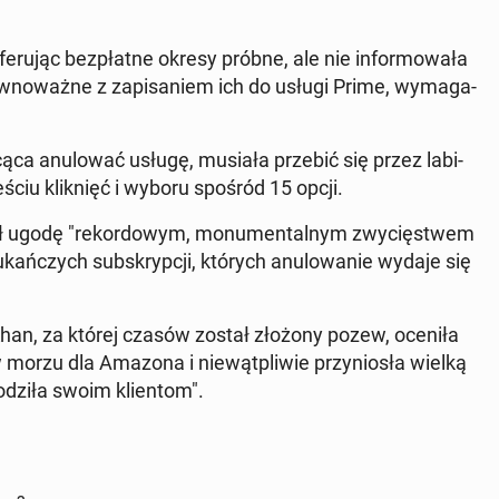
fe­ru­jąc bez­płat­ne okresy próbne, ale nie in­for­mo­wa­ła
ów­no­waż­ne z za­pi­sa­niem ich do usługi Prime, wy­ma­ga­
ca anu­lo­wać usługę, musiała przebić się przez la­bi­
ześciu klik­nięć i wyboru spośród 15 opcji.
 ugodę "re­kor­do­wym, mo­nu­men­tal­nym zwy­cię­stwem
ań­czych sub­skryp­cji, których anu­lo­wa­nie wydaje się
a Khan, za której czasów został złożony pozew, oceniła
 morzu dla Amazona i nie­wąt­pli­wie przy­nio­sła wielką
o­dzi­ła swoim klien­tom".