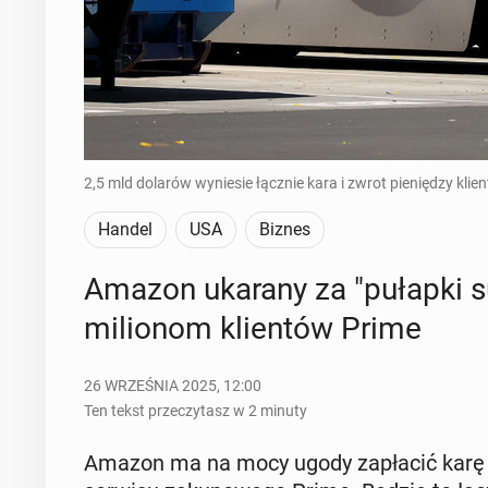
2,5 mld dolarów wyniesie łącznie kara i zwrot pieniędzy kli
Handel
USA
Biznes
Amazon ukarany za "pułapki sub­
mi­lio­nom klien­tów Prime
26 WRZEŚNIA 2025, 12:00
Ten tekst przeczytasz w 2 minuty
Amazon ma na mocy ugody za­pła­cić karę i 