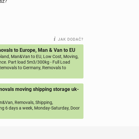
isz?
JAK DODAĆ?
vals to Europe, Man & Van to EU
land, Man&Van to EU, Low Cost, Moving,
ce. Part load 5m3/300kg - Full Load
emovals to Germany, Removals to
ovals moving shipping storage uk-
&Van, Removals, Shipping,
ng 6 days a week, Monday-Saturday, Door