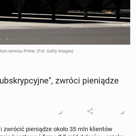
entom serwisu Prime. (Fot. Getty Images)
skryp­cyj­ne", zwróci pie­nią­dze
zwrócić pie­nią­dze około 35 mln klien­tów