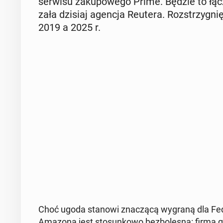
serwisu za­ku­po­we­go Prime. Będzie to łąc
za­ła dzisiaj agencja Reutera. Roz­strzy­gn
2019 a 2025 r.
Choć ugoda stanowi zna­czą­cą wygraną dla Fe­de­
Amazona jest sto­sun­ko­wo bez­bo­le­sna: firma g