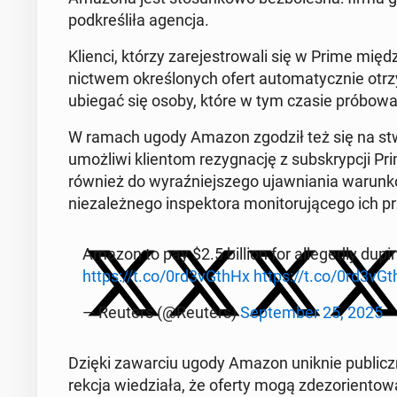
pod­kre­śli­ła agencja.
Klienci, którzy za­re­je­stro­wa­li się w Prime m
nic­twem okre­ślo­nych ofert au­to­ma­tycz­nie o
ubiegać się osoby, które w tym czasie pró­bo­wa­ły
W ramach ugody Amazon zgodził też się na stwo­rz
umoż­li­wi klien­tom re­zy­gna­cję z sub­skryp­cji P
również do wy­raź­niej­sze­go ujaw­nia­nia wa­run­kó
nie­za­leż­ne­go in­spek­to­ra mo­ni­to­ru­ją­ce­go ich p
Amazon to pay $2.5 billion for al­le­ge­dly dupi
https://t.co/0rd3vGthHx
https://t.co/0rd3vG
— Reuters (@Reuters)
Sep­tem­ber 25, 2025
Dzięki za­war­ciu ugody Amazon uniknie pu­blicz­n
rek­cja wie­dzia­ła, że oferty mogą zdez­o­rien­to­