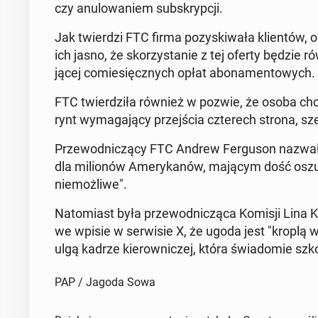
czy anu­lo­wa­niem sub­skryp­cji.
Jak twier­dzi FTC firma po­zy­ski­wa­ła klien­tów, o
ich jasno, że sko­rzy­sta­nie z tej oferty będzie r
ją­cej co­mie­sięcz­nych opłat abo­na­men­to­wych.
FTC twier­dzi­ła również w pozwie, że osoba chcą
rynt wy­ma­ga­ją­cy przej­ścia czte­rech strona, s
Prze­wod­ni­czą­cy FTC Andrew Fer­gu­son nazwał
dla mi­lio­nów Ame­ry­ka­nów, mającym dość oszu­k
nie­moż­li­we".
Na­to­miast była prze­wod­ni­czą­ca Komisji Lin
we wpisie w ser­wi­sie X, że ugoda jest "kroplą w
ulgą kadrze kie­row­ni­czej, która świa­do­mie szk
PAP / Jagoda Sowa