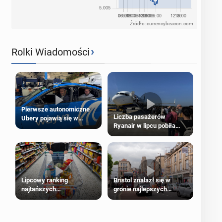
Źródło: currencybeacon.com
›
Rolki Wiadomości
Pierwsze autonomiczne
Liczba pasażerów
Ubery pojawią się w
Ryanair w lipcu pobiła
Londynie jeszcze tego
rekord
lata
Lipcowy ranking
Bristol znalazł się w
najtańszych
gronie najlepszych
supermarketów
kierunków podróży na
świecie