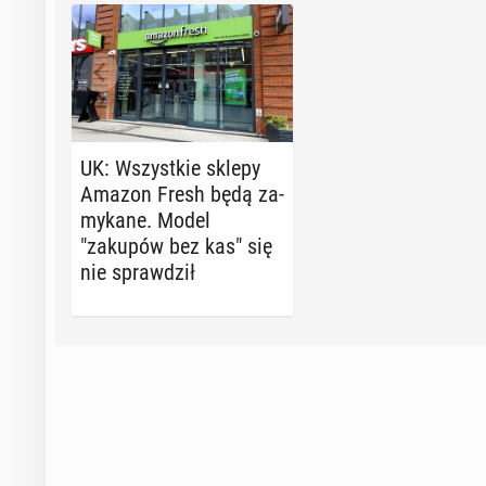
UK: Wszyst­kie sklepy
Amazon Fresh będą za­
my­ka­ne. Model
"zakupów bez kas" się
nie spraw­dził