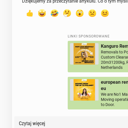
Dziękujemy za przeczytanie artykułu. Co o tym myśl
LINKI SPONSOROWANE
Kanguro Remo
Removals to Po
Custom Clearan
20m31200kg, R
Netherlands
european rem
eu
We are No1 Man
Moving operati
to Door.
Czytaj więcej