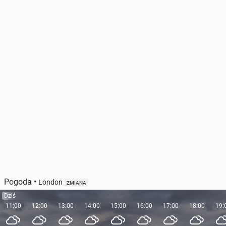
Pogoda
•
London
ZMIANA
Dziś
11:00
12:00
13:00
14:00
15:00
16:00
17:00
18:00
19: