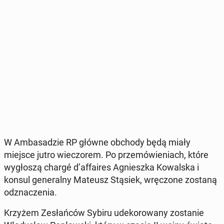
W Am­ba­sa­dzie RP główne obchody będą miały
miejsce jutro wie­czo­rem. Po prze­mó­wie­niach, które
wy­gło­szą chargé d’af­fa­ires Agniesz­ka Ko­wal­ska i
konsul ge­ne­ral­ny Mateusz Stąsiek, wrę­czo­ne zostaną
od­zna­cze­nia.
Krzyżem Ze­słań­ców Sybiru ude­ko­ro­wa­ny zo­sta­nie