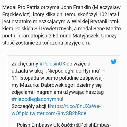
Medal Pro Patria otrzyma John Fran­klin (Mie­czy­sław
Frąc­kie­wicz), który kilka dni temu skoń­czył 102 lata i
jest ostat­nim miesz­ka­ją­cym w Wiel­kiej Bry­ta­nii lot­ni­
kiem Pol­skich Sił Po­wietrz­nych, a medal Bene Merito -
poeta i dra­ma­to­pi­sarz Edmund Ma­ty­ja­szek. Uro­czy­
stość zo­sta­nie za­koń­czo­na przy­ję­ciem.
Za­chę­ca­my
#Po­le­si­nUK
do wzięcia
udziału w akcji „Nie­pod­le­gła do Hymnu" –
11 li­sto­pa­da w samo po­łu­dnie za­śpie­waj­
my Mazurka Dą­brow­skie­go i dzielmy się
zdję­cia­mi i na­gra­nia­mi uży­wa­jąc hasztag
#nie­pod­le­gla­do­hym­nu
!
Szcze­gó­ły akcji ⬇️
https://t.co/0nU­Xa­We­
wOf
pic.twitter.com/8hvSB2bRqe
— Polish Embassy UK ðµð± (@Po­li­shEm­bas­