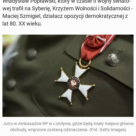
Wła­dy­sław Po­pław­ski, który w czasie II wojny świa­to­
wej trafił na Syberię, Krzyżem Wol­no­ści i So­li­dar­no­ści -
Maciej Szmi­giel, dzia­łacz opo­zy­cji de­mo­kra­tycz­nej z
lat 80. XX wieku.
Jutro w Am­ba­sa­dzie RP w Lon­dy­nie, gdzie będą miały miejsce główne
obchody, wrę­czo­ne zostaną od­zna­cze­nia. (Fot. Getty Images)