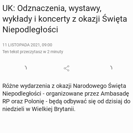
UK: Od­zna­cze­nia, wystawy,
wykłady i kon­cer­ty z okazji Święta
Nie­pod­le­gło­ści
11 LISTOPADA 2021, 09:00
Ten tekst przeczytasz w 2 minuty
Różne wy­da­rze­nia z okazji Na­ro­do­we­go Święta
Nie­pod­le­gło­ści - or­ga­ni­zo­wa­ne przez Am­ba­sa­dę
RP oraz Polonię - będą odbywać się od dzisiaj do
nie­dzie­li w Wiel­kiej Bry­ta­nii.