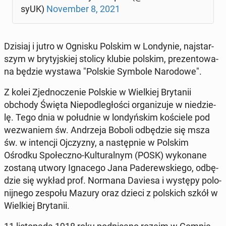
sy­UK)
No­vem­ber 8, 2021
Dzisiaj i jutro w Ognisku Polskim w Lon­dy­nie, naj­star­
szym w bry­tyj­skiej stolicy klubie polskim, pre­zen­to­wa­
na będzie wystawa "Polskie Symbole Na­ro­do­we".
Z kolei Zjed­no­cze­nie Polskie w Wiel­kiej Bry­ta­nii
obchody Święta Nie­pod­le­gło­ści or­ga­ni­zu­je w nie­dzie­
lę. Tego dnia w po­łu­dnie w lon­dyń­skim ko­ście­le pod
we­zwa­niem św. An­drze­ja Boboli od­bę­dzie się msza
św. w in­ten­cji Oj­czy­zny, a na­stęp­nie w Polskim
Ośrodku Spo­łecz­no-Kul­tu­ral­nym (POSK) wy­ko­na­ne
zostaną utwory Igna­ce­go Jana Pa­de­rew­skie­go, od­bę­
dzie się wykład prof. Normana Daviesa i występy po­lo­
nij­ne­go zespołu Mazury oraz dzieci z pol­skich szkół w
Wiel­kiej Bry­ta­nii.