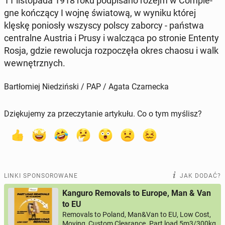
11 li­sto­pa­da 1918 roku pod­pi­sa­no rozejm w Com­pie­
gne koń­czą­cy I wojnę świa­to­wą, w wyniku której
klęskę po­nio­sły wszyscy polscy zaborcy - państwa
cen­tral­ne Austria i Prusy i wal­czą­ca po stronie Ententy
Rosja, gdzie re­wo­lu­cja roz­po­czę­ła okres chaosu i walk
we­wnętrz­nych.
Bartłomiej Niedziński / PAP / Agata Czarnecka
Dziękujemy za przeczytanie artykułu. Co o tym myślisz?
LINKI SPONSOROWANE
JAK DODAĆ?
Kanguro Removals to Europe, Man & Van
to EU
Removals to Poland, Man&Van to EU, Low Cost,
Moving, Custom Clearance. Part load 5m3/300kg