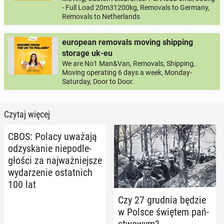
- Full Load 20m31200kg, Removals to Germany,
Removals to Netherlands
european removals moving shipping
storage uk-eu
We are No1 Man&Van, Removals, Shipping,
Moving operating 6 days a week, Monday-
Saturday, Door to Door.
Czytaj więcej
CBOS: Polacy uważają
od­zy­ska­nie nie­pod­le­
gło­ści za naj­waż­niej­sze
wy­da­rze­nie ostat­nich
100 lat
Czy 27 grudnia będzie
w Polsce świętem pań­