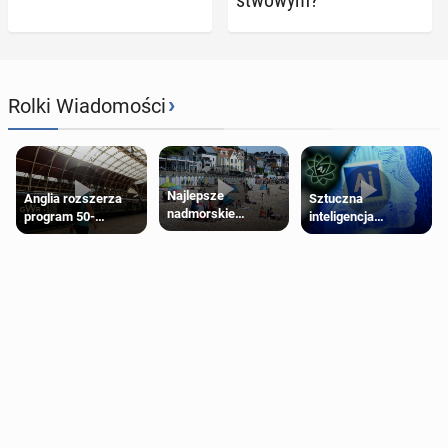
stwo­wym?
›
Rolki Wiadomości
Najlepsze
Anglia rozszerza
Sztuczna
nadmorskie
program 50-
inteligencja
miasteczko blisko
procentowych
próbowała oszukać
Londynu
zniżek kolejowych
człowieka
na 18-latków