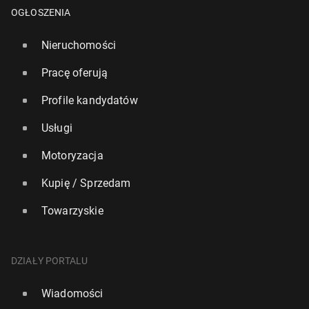
OGŁOSZENIA
Nieruchomości
Pracę oferują
Profile kandydatów
Usługi
Motoryzacja
Kupię / Sprzedam
Towarzyskie
Naj­chłod­niej­sze miejsca w Lon­dy­nie: Dokąd uciec
przed do­skwie­ra­ją­cym upałem?
DZIAŁY PORTALU
601
22 czerwca, 15:00
Wiadomości