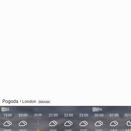
Nie­któ­re go­spo­dar­stwa domowe w UK nie muszą
płacić TV licence. Klu­czo­wy jest jeden warunek
5574
8 lipca, 15:00
Pogoda
•
London
ZMIANA
Dziś
Jutro
19:00
20:00
20:38
21:00
22:00
23:00
00:00
01:00
02: