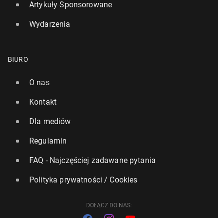
Artykuły Sponsorowane
Wydarzenia
BIURO
O nas
Kontakt
Dzie­dzi­cze­nie eme­ry­tu­ry w UK. Co warto wie­dzieć?
Dla mediów
709
11 czerwca, 16:30
Regulamin
FAQ - Najczęściej zadawane pytania
Polityka prywatności / Cookies
DOŁĄCZ DO NAS: