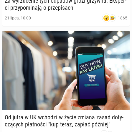
Za wy­rzu­ce­nie tych odpadów grozi grzywna. Eks­per­
ci przy­po­mi­na­ją o prze­pi­sach
1865
21 lipca, 10:00
Od jutra w UK wchodzi w życie zmiana zasad do­ty­
czą­cych płat­no­ści "kup teraz, zapłać później"