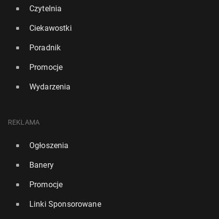
Czytelnia
Ciekawostki
Poradnik
Promocje
Wydarzenia
REKLAMA
Ogłoszenia
Nie wszyscy Polacy znają za­war­tość numeru PESEL
Banery
264
18 czerwca, 09:00
Promocje
Linki Sponsorowane