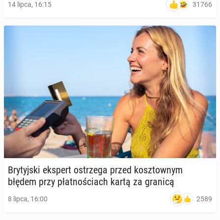
31766
14 lipca, 16:15
Bry­tyj­ski ekspert ostrze­ga przed kosz­tow­nym
błędem przy płat­no­ściach kartą za granicą
2589
8 lipca, 16:00