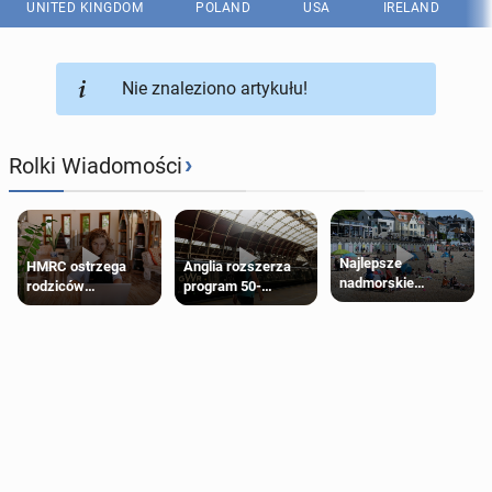
UNITED KINGDOM
POLAND
USA
IRELAND
Nie znaleziono artykułu!
›
Rolki Wiadomości
Najlepsze
HMRC ostrzega
Anglia rozszerza
nadmorskie
rodziców
program 50-
miasteczko blisko
pobierających Child
procentowych
Londynu
Benefit. Mogą być
zniżek kolejowych
zobowiązani do
na 18-latków
zwrotu zasiłku