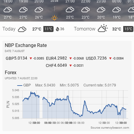
18:00
19:00
20:00
20:38
21:00
22:00
23:00
00:00
01:
27°C
27°C
26°C
25°C
23°C
20°C
19°C
18
Today
Tomorrow
27°C
32°C
11°C
15°C
36
NBP Exchange Rate
DATE: 7 AUGUST
5.0134
4.2982
3.7236
GBP
EUR
USD
-0.0085
-0.0068
-0.0084
4.6049
CHF
-0.0031
Forex
UPDATED:
7 AUGUST, 22:00
Source: currencybeacon.com