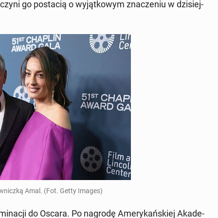
czyni go po­sta­cią o wy­jąt­ko­wym zna­cze­niu w dzi­siej­
w­nicz­ką Amal. (Fot. Getty Images)
i­na­cji do Oscara. Po nagrodę Ame­ry­kań­skiej Aka­de­