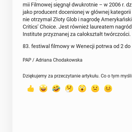
mii Fil­mo­wej sięgnął dwu­krot­nie – w 2006 r. dzi
jako pro­du­cent do­ce­nio­nej w głównej ka­te­go­rii "
nie otrzy­mał Złoty Glob i nagrodę Ame­ry­kań­skiej
Critics’ Choice. Jest również lau­re­atem nagród
In­sti­tu­te przy­zna­nej za ca­ło­kształt twór­czo­ści.
83. fe­sti­wal filmowy w Wenecji potrwa od 2 do
PAP / Adriana Chodakowska
Dziękujemy za przeczytanie artykułu. Co o tym myśl