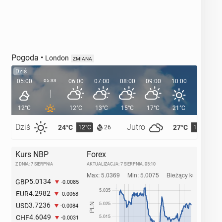
Pogoda
•
London
ZMIANA
Dziś
05:00
05:33
06:00
07:00
08:00
09:00
10:00
11:00
12°C
12°C
13°C
15°C
17°C
21°C
21°C
Dziś
Jutro
24°C
27°C
12°C
14°C
26
Kurs NBP
Forex
Z DNIA: 7 SIERPNIA
AKTUALIZACJA:
7 SIERPNIA, 05:10
5.0134
GBP
-0.0085
4.2982
EUR
-0.0068
3.7236
USD
-0.0084
4.6049
CHF
-0.0031