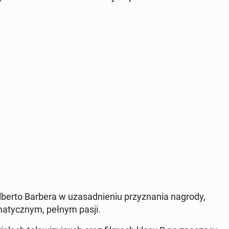
lu Alberto Barbera w uza­sad­nie­niu przy­zna­nia nagrody,
ma­tycz­nym, pełnym pasji.