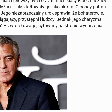
ria­lach te­le­wi­zyj­nych oraz filmach klasy B po zna­czą­cy
yżur« – ukształ­to­wa­ły go jako aktora. Clooney potrafi
ą. Jego nie­za­prze­czal­ny urok sprawia, że bo­ha­te­ro­wie,
ią­ga­ją­cy, przy­stęp­ni i ludzcy. Jednak jego cha­ry­zma
­ku" – zwrócił uwagę, cy­to­wa­ny na stronie wy­da­rze­nia.