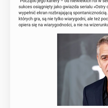
"Po­cząt­ki jego kariery – od nie­wiel­kich ról w se­
sukces osią­gnię­ty jako gwiazda serialu »Ostry d
wy­peł­nić ekran roz­bra­ja­ją­cą spon­ta­nicz­no­ści
których gra, są nie tylko wia­ry­god­ni, ale też po­c
opiera się na wia­ry­god­no­ści, a nie na wi­ze­run