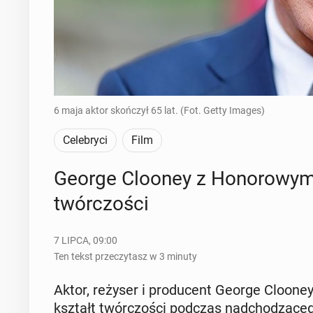
6 maja aktor skończył 65 lat. (Fot. Getty Images)
Celebryci
Film
George Clooney z Ho­no­ro­wym
twór­czo­ści
7 LIPCA, 09:00
Ten tekst przeczytasz w 3 minuty
Aktor, reżyser i pro­du­cent George Clooney 
kształt twór­czo­ści podczas nad­cho­dzą­ce­go