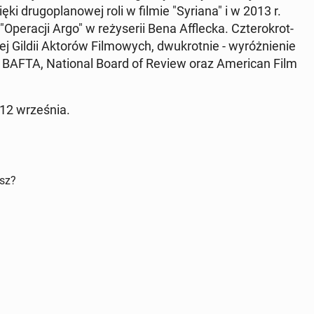
ęki dru­go­pla­no­wej roli w filmie "Syriana" i w 2013 r.
Ope­ra­cji Argo" w re­ży­se­rii Bena Af­flec­ka. Czte­ro­krot­
 Gildii Aktorów Fil­mo­wych, dwu­krot­nie - wy­róż­nie­nie
 BAFTA, Na­tio­nal Board of Review oraz Ame­ri­can Film
 12 wrze­śnia.
isz?