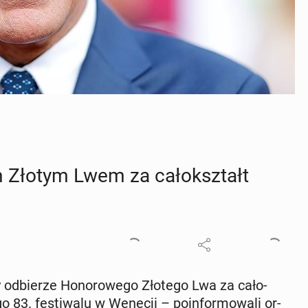
 Złotym Lwem za ca­ło­kształt
od­bie­rze Ho­no­ro­we­go Złotego Lwa za ca­ło­
 83. fe­sti­wa­lu w Wenecji – po­in­for­mo­wa­li or­