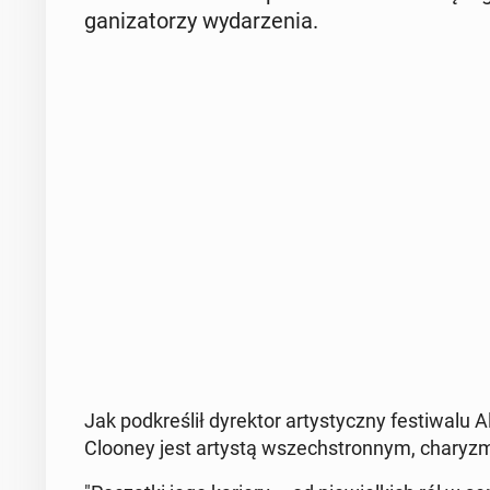
ga­ni­za­to­rzy wy­da­rze­nia.
Jak pod­kre­ślił dy­rek­tor ar­ty­stycz­ny fe­sti­wa­
Clooney jest artystą wszech­stron­nym, cha­ry­z