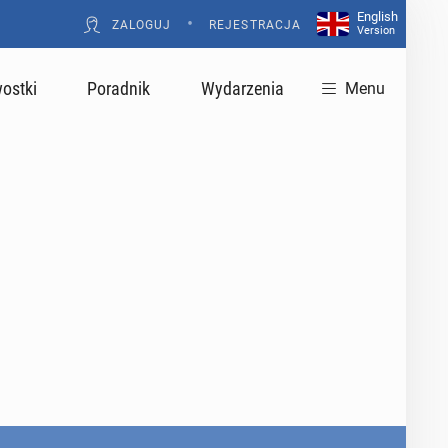
English
•
ZALOGUJ
REJESTRACJA
Version
ostki
Poradnik
Wydarzenia
Menu