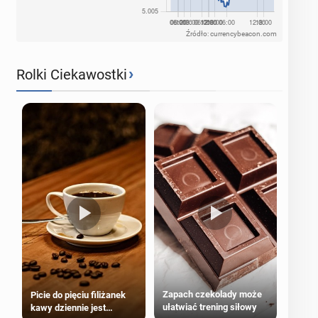
Źródło: currencybeacon.com
›
Rolki Ciekawostki
Zapach czekolady może
Picie do pięciu filiżanek
ułatwiać trening siłowy
kawy dziennie jest