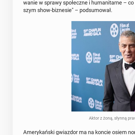
wa­nie w sprawy spo­łecz­ne i hu­ma­ni­tar­ne – co 
szym show-biz­ne­sie" – pod­su­mo­wał.
Aktor z żoną, słynną pra
Ame­ry­kań­ski gwiaz­dor ma na koncie osiem no­m