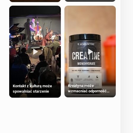
bezpieczne dla
większości dorosłych
Kreatyna może
Kontakt z kulturą może
wzmacniać odporność
spowalniać starzenie
przeciw nowotworom