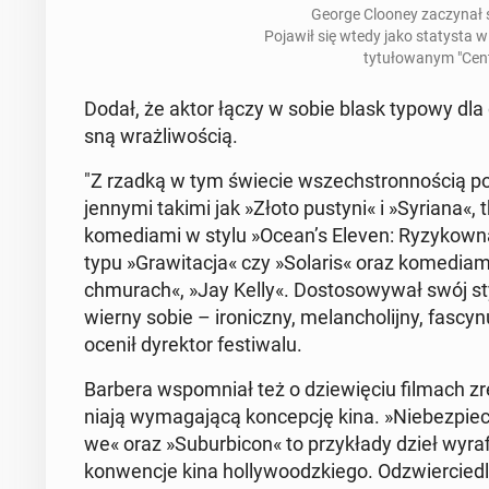
George Clooney za­czy­nał 
Pojawił się wtedy jako sta­ty­sta w te
ty­tu­ło­wa­nym "Cen­
Dodał, że aktor łączy w sobie blask typowy dla d
sną wraż­li­wo­ścią.
"Z rzadką w tym świecie wszech­stron­no­ścią p
jen­ny­mi takimi jak »Złoto pu­sty­ni« i »Sy­ria­na«, th
ko­me­dia­mi w stylu »Ocean’s Eleven: Ry­zy­kow­n
typu »Gra­wi­ta­cja« czy »So­la­ri­s« oraz ko­me­di
chmu­ra­ch«, »Jay Kelly«. Do­sto­so­wy­wał swój st
wierny sobie – iro­nicz­ny, me­lan­cho­lij­ny, fa­scy­nu­
ocenił dy­rek­tor fe­sti­wa­lu.
Barbera wspo­mniał też o dzie­wię­ciu filmach zr
nia­ją wy­ma­ga­ją­cą kon­cep­cję kina. »Nie­bez­
we« oraz »Su­bur­bi­co­n« to przy­kła­dy dzieł wy­ra
kon­wen­cje kina hol­ly­wo­odz­kie­go. Od­zwier­cie­