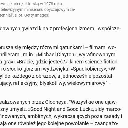
swoją karierę ak­tor­ską w 1978 roku
.
­le­wi­zyj­nym mi­ni­se­ria­lu oby­cza­jo­wym za­
ten­nial"
. (Fot. Getty Images)
awnych gwiazd kina z pro­fe­sjo­na­li­zmem i współ­cze­
orusza się między różnymi ga­tun­ka­mi – filmami wo­
ril­le­ra­mi, m.in. »Mi­cha­el Clay­to­n«, wy­ra­fi­no­wa­ny­mi
a gra« i »Bracie, gdzie jesteś?«, kinem science fiction
a­mi o słodko-gorzkim wy­dźwię­ku: »Spad­ko­bier­cy«, »W
yl do każdego z obrazów, a jed­no­cze­śnie po­zo­stał
ją­cy, re­flek­syj­ny, bły­sko­tli­wy, wie­lo­wy­mia­ro­wy" –
e­ali­zo­wa­nych przez Clo­oneya. "Wszyst­kie one ujaw­
piecz­ny umysł«, »Good Night and Good Luck«, »Idy mar­co­
­fi­no­wa­nych, am­bit­nych, wy­kra­cza­ją­cych poza zasady i
dla­ją one również jego kolejne po­wo­ła­nie – za­an­ga­żo­