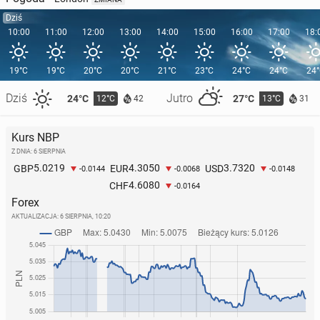
Dziś
10:00
11:00
12:00
13:00
14:00
15:00
16:00
17:00
18:
19°C
19°C
20°C
20°C
21°C
23°C
24°C
24°C
24
Dziś
Jutro
24°C
27°C
12°C
13°C
42
31
Kurs NBP
Z DNIA: 6 SIERPNIA
5.0219
4.3050
3.7320
GBP
EUR
USD
-0.0144
-0.0068
-0.0148
4.6080
CHF
-0.0164
Forex
AKTUALIZACJA:
6 SIERPNIA, 10:20