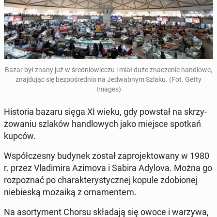
Bazar był znany już w śre­dnio­wie­czu i miał duże zna­cze­nie han­dlo­we,
znaj­du­jąc się bez­po­śred­nio na Je­dwab­nym Szlaku. (Fot. Getty
Images)
Hi­sto­ria bazaru sięga XI wieku, gdy powstał na skrzy­
żo­wa­niu szlaków han­dlo­wych jako miejsce spotkań
kupców.
Współ­cze­sny budynek został za­pro­jek­to­wa­ny w 1980
r. przez Vla­di­mi­ra Azimova i Sabira Adylova. Można go
roz­po­znać po cha­rak­te­ry­stycz­nej kopule zdo­bio­nej
nie­bie­ską mozaiką z or­na­men­tem.
Na asor­ty­ment Chorsu skła­da­ją się owoce i warzywa,