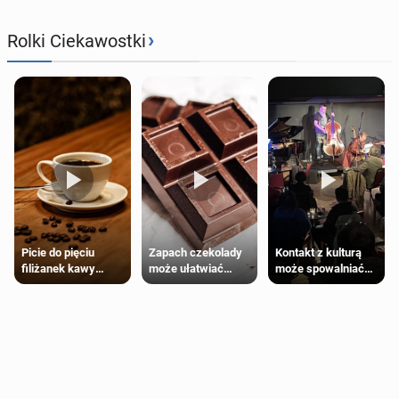
›
Rolki Ciekawostki
Zapach czekolady
Kontakt z kulturą
Picie do pięciu
może ułatwiać
może spowalniać
filiżanek kawy
trening siłowy
starzenie
dziennie jest
bezpieczne dla
większości
dorosłych