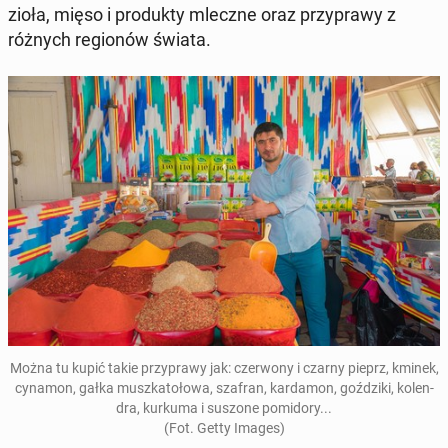
zioła, mięso i pro­duk­ty mleczne oraz przy­pra­wy z
różnych re­gio­nów świata.
Można tu kupić takie przy­pra­wy jak: czer­wo­ny i czarny pieprz, kminek,
cynamon, gałka musz­ka­to­ło­wa, szafran, kar­da­mon, goź­dzi­ki, ko­len­
dra, kurkuma i suszone po­mi­do­ry...
(Fot. Getty Images)