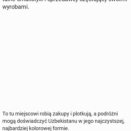
wy­ro­ba­mi.
To tu miej­sco­wi robią zakupy i plot­ku­ją, a po­dróż­ni
mogą do­świad­czyć Uz­be­ki­sta­nu w jego naj­czyst­szej,
naj­bar­dziej ko­lo­ro­wej formie.