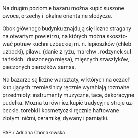
Na drugim po­zio­mie bazaru można kupić suszone
owoce, orzechy i lokalne orien­tal­ne sło­dy­cze.
Obok głów­ne­go budynku znaj­du­ją się liczne stra­ga­ny
na otwar­tym po­wie­trzu, na których można skosz­to­
wać potraw kuchni uz­bec­kiej m.in. le­piosz­ków (chleb
uzbecki), pilawu (danie z ryżu, marchwi, ro­dzy­nek suł­
tań­skich i du­szo­ne­go mięsa), mię­snych szasz­ły­ków,
pie­czo­nych pie­roż­ków samsa.
Na bazarze są liczne warsz­ta­ty, w których na oczach
ku­pu­ją­cych rze­mieśl­ni­cy ręcznie wy­ra­bia­ją roz­ma­ite
przed­mio­ty: in­stru­men­ty mu­zycz­ne, tace, de­ko­ra­cyj­ne
pudełka. Można tu również kupić tra­dy­cyj­ne stroje uz­
bec­kie, torebki i ko­sme­tycz­ki ręcznie ha­fto­wa­ne
złotymi nićmi, ce­ra­mi­kę, dywany i pa­miąt­ki.
PAP / Adriana Chodakowska