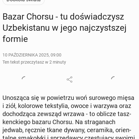
Bazar Chorsu - tu do­świad­czysz
Uz­be­ki­sta­nu w jego naj­czyst­szej
formie
10 PAŹDZIERNIKA 2025, 09:00
Ten tekst przeczytasz w 2 minuty
Uno­szą­ca się w po­wie­trzu woń su­ro­we­go mięsa
i ziół, ko­lo­ro­we tek­sty­lia, owoce i warzywa oraz
do­cho­dzą­ca zewsząd wrzawa - to oblicze tasz­
kenc­kie­go bazaru Chorsu. Na stra­ga­nach
jedwab, ręcznie tkane dywany, ce­ra­mi­ka, orien­
tal­ne sma­ko­ły­ki i sprze­daw­cy czę­stu­ją­cy swoimi