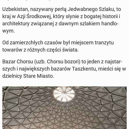
Uz­be­ki­stan, na­zy­wa­ny perłą Je­dwab­ne­go Szlaku, to
kraj w Azji Środ­ko­wej, który słynie z bogatej hi­sto­rii i
ar­chi­tek­tu­ry zwią­za­nej z dawnym szla­kiem han­dlo­
wym.
Od za­mierz­chłych czasów był miej­scem tran­zy­tu
towarów z różnych części świata.
Bazar Chorsu (uzb. Chorsu bozori) to jeden z naj­star­
szych i naj­więk­szych bazarów Tasz­ken­tu, mieści się w
dziel­ni­cy Stare Miasto.