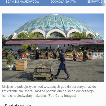
ZDANIEM NAUKOWCÓW
DOOKOŁA ŚWIATA
ZDROWA DIE
Miejsce to pulsuje życiem od wczesnych godzin porannych aż do
zmierzchu. Na Chorsu można poczuć ducha średniowiecznego
handlu na Jedwabnym Szlaku. (Fot. Getty Images)
Dookoła świata