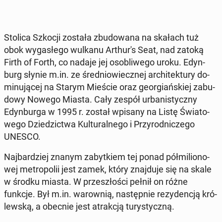
Stolica Szkocji została zbu­do­wa­na na skałach tuż
obok wy­ga­słe­go wulkanu Ar­thu­r's Seat, nad zatoką
Firth of Forth, co nadaje jej oso­bli­we­go uroku. Edyn­
burg słynie m.in. ze śre­dnio­wiecz­nej ar­chi­tek­tu­ry do­
mi­nu­ją­cej na Starym Mieście oraz geo­r­giań­skiej za­bu­
do­wy Nowego Miasta. Cały zespół urba­ni­stycz­ny
Edyn­bur­ga w 1995 r. został wpisany na Listę Świa­to­
we­go Dzie­dzic­twa Kul­tu­ral­ne­go i Przy­rod­ni­cze­go
UNESCO.
Naj­bar­dziej znanym za­byt­kiem tej ponad pół­mi­lio­no­
wej me­tro­po­lii jest zamek, który znaj­du­je się na skale
w środku miasta. W prze­szło­ści pełnił on różne
funkcje. Był m.in. wa­row­nią, na­stęp­nie re­zy­den­cją kró­
lew­ską, a obecnie jest atrak­cją tu­ry­stycz­ną.