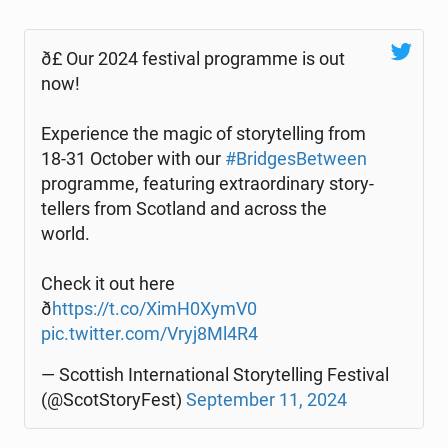
ð£ Our 2024 fe­sti­val pro­gram­me is out
now!
Expe­rien­ce the magic of sto­ry­tel­ling from
18-31 October with our
#Brid­ges­Be­twe­en
pro­gram­me, fe­atu­ring extra­or­di­na­ry sto­ry­
tel­lers from Sco­tland and across the
world.
Check it out here
ð
https://t.co/XimH0XymV0
pic.twitter.com/Vryj8Ml4R4
— Scot­tish In­ter­na­tio­nal Sto­ry­tel­ling Fe­sti­val
(@Scot­Sto­ry­Fest)
Sep­tem­ber 11, 2024