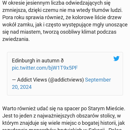
W okresie je­sien­nym liczba od­wie­dza­ją­cych się
zmniej­sza, dzięki czemu nie ma wtedy tłumów ludzi.
Pora roku sprawia również, że ko­lo­ro­we liście drzew
wokół zamku, jak i często wy­stę­pu­ją­ce mgły uno­szą­ce
się nad miastem, tworzą oso­bli­wy klimat podczas
zwie­dza­nia.
Edin­burgh in autumn ð
pic.twitter.com/bjW1T9x5PF
— Addict Views (@ad­dic­tviews)
Sep­tem­ber
20, 2024
Warto również udać się na spacer po Starym Mieście.
Jest to jeden z naj­waż­niej­szych ob­sza­rów stolicy, w
którym znaj­du­je się wiele miejsc o bogatej hi­sto­rii, jak