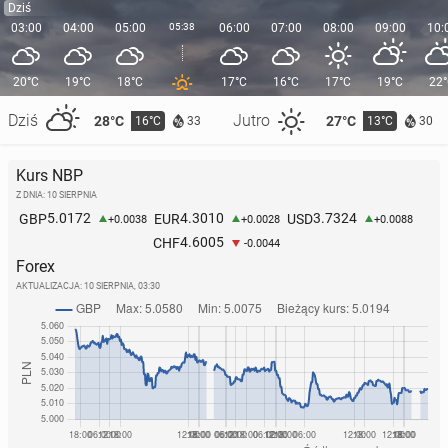
Dziś
03:00
04:00
05:00
05:38
06:00
07:00
08:00
09:00
10:
20°C
19°C
18°C
17°C
16°C
17°C
19°C
22
Dziś
Jutro
28°C
27°C
16°C
13°C
33
30
Kurs NBP
Z DNIA: 10 SIERPNIA
5.0172
4.3010
3.7324
GBP
EUR
USD
+0.0038
+0.0028
+0.0088
4.6005
CHF
-0.0044
Forex
AKTUALIZACJA:
10 SIERPNIA, 03:30