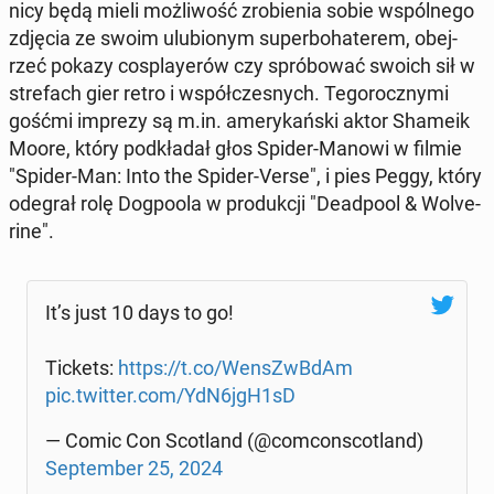
ni­cy będą mieli moż­li­wość zro­bie­nia sobie wspól­ne­go
zdjęcia ze swoim ulu­bio­nym su­per­bo­ha­te­rem, obej­
rzeć pokazy co­splay­erów czy spró­bo­wać swoich sił w
stre­fach gier retro i współ­cze­snych. Te­go­rocz­ny­mi
gośćmi imprezy są m.in. ame­ry­kań­ski aktor Shameik
Moore, który pod­kła­dał głos Spider-Manowi w filmie
"Spider-Man: Into the Spider-Verse", i pies Peggy, który
odegrał rolę Do­gpo­ola w pro­duk­cji "De­ad­po­ol & Wo­lve­
ri­ne".
It’s just 10 days to go!
Tickets:
https://t.co/We­nsZwB­dAm
pic.twitter.com/YdN6jgH1sD
— Comic Con Sco­tland (@com­con­sco­tland)
Sep­tem­ber 25, 2024