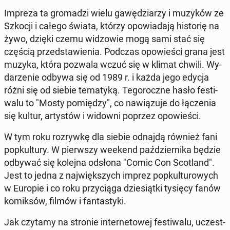
Impreza ta gro­ma­dzi wielu ga­wę­dzia­rzy i muzyków ze
Szkocji i całego świata, którzy opo­wia­da­ją hi­sto­rię na
żywo, dzięki czemu wi­dzo­wie mogą sami stać się
częścią przed­sta­wie­nia. Podczas opo­wie­ści grana jest
muzyka, która pozwala wczuć się w klimat chwili. Wy­
da­rze­nie odbywa się od 1989 r. i każda jego edycja
różni się od siebie te­ma­ty­ką. Te­go­rocz­ne hasło fe­sti­
wa­lu to "Mosty po­mię­dzy", co na­wią­zu­je do łą­cze­nia
się kultur, ar­ty­stów i widowni poprzez opo­wie­ści.
W tym roku roz­ryw­kę dla siebie odnajdą również fani
po­pkul­tu­ry. W pierw­szy weekend paź­dzier­ni­ka będzie
odbywać się kolejna odsłona "Comic Con Sco­tland".
Jest to jedna z naj­więk­szych imprez po­pkul­tu­ro­wych
w Europie i co roku przy­cią­ga dzie­siąt­ki tysięcy fanów
ko­mik­sów, filmów i fan­ta­sty­ki.
Jak czytamy na stronie in­ter­ne­to­wej fe­sti­wa­lu, uczest­