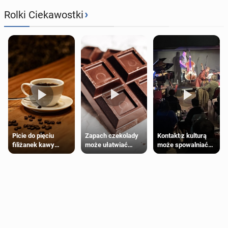
›
Rolki Ciekawostki
Zapach czekolady
Kontakt z kulturą
Picie do pięciu
może ułatwiać
może spowalniać
filiżanek kawy
trening siłowy
starzenie
dziennie jest
bezpieczne dla
większości
dorosłych