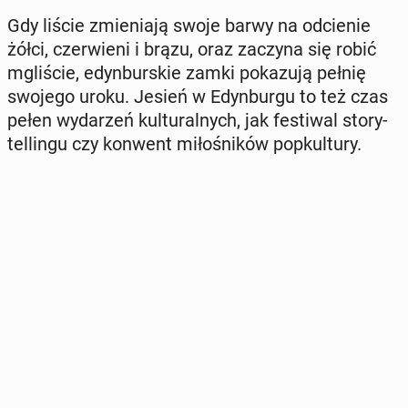
Gdy liście zmie­nia­ją swoje barwy na od­cie­nie
żółci, czer­wie­ni i brązu, oraz zaczyna się robić
mgli­ście, edyn­bur­skie zamki po­ka­zu­ją pełnię
swojego uroku. Jesień w Edyn­bur­gu to też czas
pełen wy­da­rzeń kul­tu­ral­nych, jak fe­sti­wal sto­ry­
tel­lin­gu czy konwent mi­ło­śni­ków po­pkul­tu­ry.