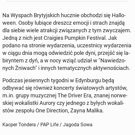
Na Wyspach Bry­tyj­skich hucznie ob­cho­dzi się Hal­lo­
we­en. Osoby lubiące dreszcz emocji i strach znajdą
dla siebie wiele atrak­cji zwią­za­nych z tym zwy­cza­jem.
Jedną z nich jest Cra­igies Pumpkin Fe­sti­val. Jak
podano na stronie wy­da­rze­nia, uczest­ni­cy wy­da­rze­nia
w ciągu dnia mogą od­wie­dzić pole dyni, przejść się la­
bi­ryn­tem z dyń, a w nocy wziąć udział w "Na­wie­dzo­
nych Żniwach" i innych te­ma­tycz­nych ak­tyw­no­ściach.
Podczas je­sien­nych tygodni w Edyn­bur­gu będą
odbywać się również kon­cer­ty świa­to­wych ar­ty­stów,
m.in. grupy mu­zycz­nej The Driver Era, znanej nor­we­
skiej wo­ka­list­ki Aurory czy jednego z byłych wo­ka­li­
stów zespołu One Di­rec­tion, Zayna Malika.
Kacper Tondera / PAP Life / Jagoda Sowa