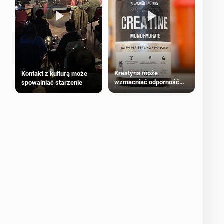
Kreatyna może
Kontakt z kulturą może
wzmacniać odporność
spowalniać starzenie
przeciw nowotworom