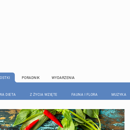
OSTKI
PORADNIK
WYDARZENIA
WA DIETA
Z ŻYCIA WZIĘTE
FAUNA I FLORA
MUZYKA