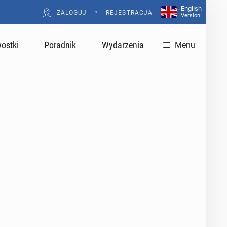
English
•
ZALOGUJ
REJESTRACJA
Version
ostki
Poradnik
Wydarzenia
Menu