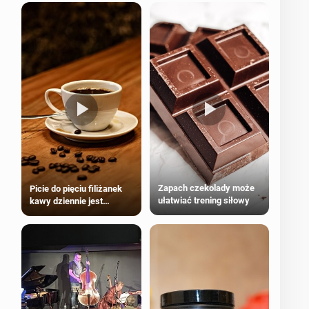
Zapach czekolady może
Picie do pięciu filiżanek
ułatwiać trening siłowy
kawy dziennie jest
bezpieczne dla
większości dorosłych