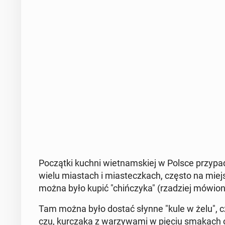
Po­cząt­ki kuchni wiet­nam­skiej w Polsce przy­pa
wielu mia­stach i mia­stecz­kach, często na miej­s
można było kupić "chiń­czy­ka" (rza­dziej mówion
Tam można było dostać słynne "kule w żelu", czyl
czu, kur­cza­ka z wa­rzy­wa­mi w pięciu smakac