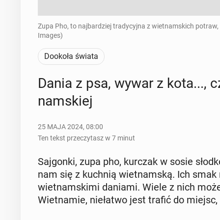
Zupa Pho, to najbardziej tradycyjna z wietnamskich potraw,
Images)
Dookoła świata
Dania z psa, wywar z kota..., 
nam­skiej
25 MAJA 2024, 08:00
Ten tekst przeczytasz w 7 minut
Saj­gon­ki, zupa pho, kurczak w sosie słodk
nam się z kuchnią wiet­nam­ską. Ich smak n
wiet­nam­ski­mi daniami. Wiele z nich może
Wiet­na­mie, nie­ła­two jest trafić do miejs