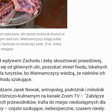
est za­ka­za­ne, ale raczej można je dostać w
łym centrum. Wiet­nam­czy­cy zdają sobie
w z Zachodu to może być szok. (Fot. Getty
Images)
d wpływem Zachodu i żeby skosz­to­wać praw­dzi­wej,
 się od głów­nych ulic, po­szu­kać street foodu, lo­kal­nych
 tu­ry­stów, bo Wiet­nam­czy­cy wiedzą, że nie­któ­re ich
chodu szo­ku­ją­ce.
dzami Jarek Nowak, an­tro­po­log, po­dróż­nik i mi­ło­śnik
óż­ni­czo-ku­li­nar­nym na kanale Zoom TV – "Za­bój­cze
ch prze­wod­ni­ków, trafia do miejsc nie­do­stęp­nych dla
y – często szo­ku­ją­ce, nie­bez­piecz­ne, czasem nie­sły­