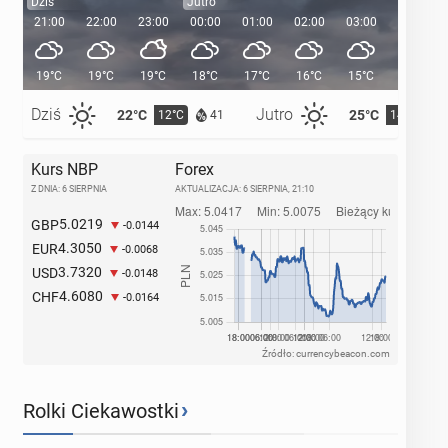
Dziś
Jutro
21:00
22:00
23:00
00:00
01:00
02:00
03:00
04:00
19°C
19°C
19°C
18°C
17°C
16°C
15°C
14°C
Dziś
Jutro
22°C
25°C
12°C
14°C
41
Kurs NBP
Forex
Z DNIA: 6 SIERPNIA
AKTUALIZACJA:
6 SIERPNIA, 21:10
5.0219
GBP
-0.0144
4.3050
EUR
-0.0068
3.7320
USD
-0.0148
4.6080
CHF
-0.0164
Źródło: currencybeacon.com
›
Rolki Ciekawostki