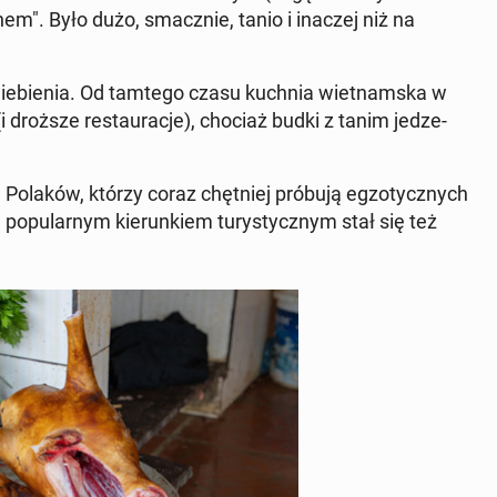
nem". Było dużo, smacz­nie, tanio i inaczej niż na
­nie­bie­nia. Od tamtego czasu kuchnia wiet­nam­ska w
(i droższe re­stau­ra­cje), chociaż budki z tanim je­dze­
a Polaków, którzy coraz chęt­niej próbują eg­zo­tycz­nych
po­pu­lar­nym kie­run­kiem tu­ry­stycz­nym stał się też