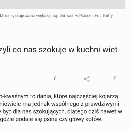
 która zyskuje coraz większą popularność w Polsce. (Fot. Getty
czyli co nas szokuje w kuchni wiet­
o-kwaśnym to dania, które naj­czę­ściej kojarzą
ie­wie­le ma jednak wspól­ne­go z praw­dzi­wy­mi
 być dla nas szo­ku­ją­cych, dlatego dziś nawet w
c, gdzie podaje się psinę czy głowy kotów.