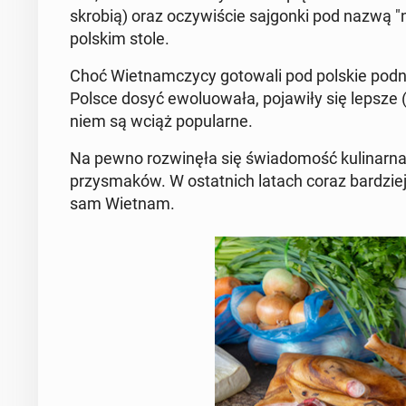
skrobią) oraz oczy­wi­ście saj­gon­ki pod nazwą "
polskim stole.
Choć Wiet­nam­czy­cy go­to­wa­li pod polskie pod
Polsce dosyć ewo­lu­owa­ła, po­ja­wi­ły się lepsze 
niem są wciąż po­pu­lar­ne.
Na pewno roz­wi­nę­ła się świa­do­mość ku­li­nar­n
przy­sma­ków. W ostat­nich latach coraz bar­dziej 
sam Wietnam.