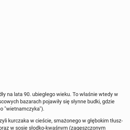
­dły na lata 90. ubie­głe­go wieku. To właśnie wtedy w
co­wych ba­za­rach po­ja­wi­ły się słynne budki, gdzie
o "wiet­nam­czy­ka").
i kur­cza­ka w cieście, sma­żo­ne­go w głę­bo­kim tłusz­
h oraz w sosie słodko-kwaśnym (za­gęsz­czo­nym