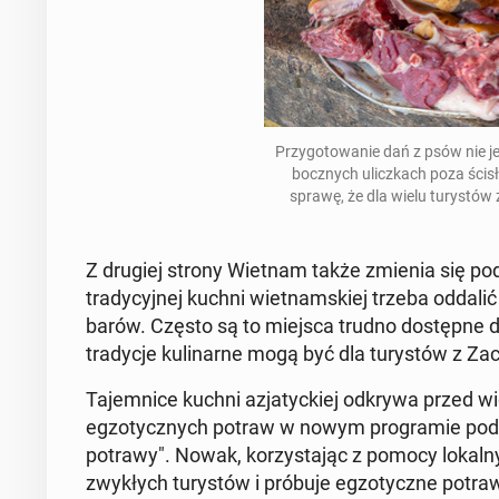
Przy­go­to­wa­nie dań z psów nie j
bocz­nych ulicz­kach poza ścis
sprawę, że dla wielu tu­ry­stó
Z drugiej strony Wietnam także zmienia się po
tra­dy­cyj­nej kuchni wiet­nam­skiej trzeba oddalić
barów. Często są to miejsca trudno do­stęp­ne dla
tra­dy­cje ku­li­nar­ne mogą być dla tu­ry­stów z Za
Ta­jem­ni­ce kuchni azja­tyc­kiej odkrywa przed wi
eg­zo­tycz­nych potraw w nowym pro­gra­mie po­dr
potrawy". Nowak, ko­rzy­sta­jąc z pomocy lo­kal­ny
zwy­kłych tu­ry­stów i próbuje eg­zo­tycz­ne potraw