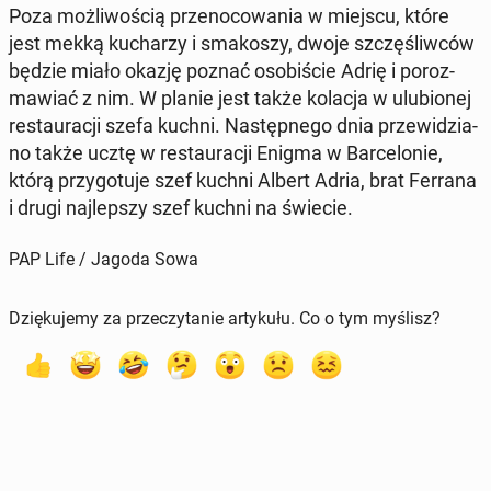
Poza moż­li­wo­ścią prze­no­co­wa­nia w miejscu, które
jest mekką ku­cha­rzy i sma­ko­szy, dwoje szczę­śliw­ców
będzie miało okazję poznać oso­bi­ście Adrię i po­roz­
ma­wiać z nim. W planie jest także kolacja w ulu­bio­nej
re­stau­ra­cji szefa kuchni. Na­stęp­ne­go dnia prze­wi­dzia­
no także ucztę w re­stau­ra­cji Enigma w Bar­ce­lo­nie,
którą przy­go­tu­je szef kuchni Albert Adria, brat Ferrana
i drugi naj­lep­szy szef kuchni na świecie.
PAP Life / Jagoda Sowa
Dziękujemy za przeczytanie artykułu. Co o tym myślisz?