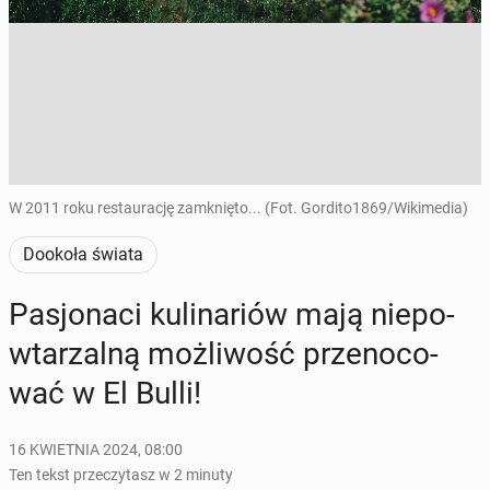
W 2011 roku restaurację zamknięto... (Fot. Gordito1869/Wikimedia)
Dookoła świata
Pa­sjo­na­ci ku­li­na­riów mają nie­po­
wta­rzal­ną moż­li­wość prze­no­co­
wać w El Bulli!
16 KWIETNIA 2024, 08:00
Ten tekst przeczytasz w 2 minuty