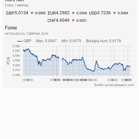
Z DNIA: 7 SIERPNIA
5.0134
4.2982
3.7236
GBP
EUR
USD
-0.0085
-0.0068
-0.0084
4.6049
CHF
-0.0031
Forex
AKTUALIZACJA:
7 SIERPNIA, 22:00
Źródło: currencybeacon.com