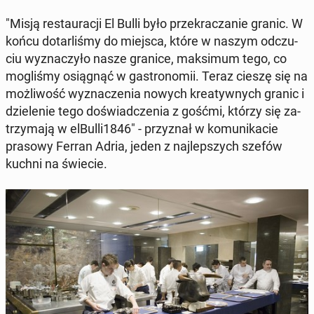
"Misją re­stau­ra­cji El Bulli było prze­kra­cza­nie granic. W
końcu do­tar­li­śmy do miejsca, które w naszym od­czu­
ciu wy­zna­czy­ło nasze granice, mak­si­mum tego, co
mo­gli­śmy osią­gnąć w ga­stro­no­mii. Teraz cieszę się na
moż­li­wość wy­zna­cze­nia nowych kre­atyw­nych granic i
dzie­le­nie tego do­świad­cze­nia z gośćmi, którzy się za­
trzy­ma­ją w elBulli1846" - przy­znał w ko­mu­ni­ka­cie
prasowy Ferran Adria, jeden z naj­lep­szych szefów
kuchni na świecie.