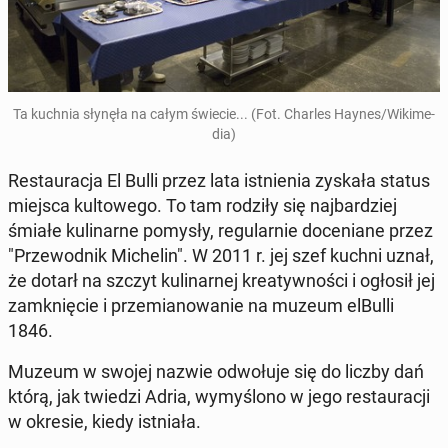
Ta kuchnia słynęła na całym świecie... (Fot. Charles Haynes/Wi­ki­me­
dia)
Re­stau­ra­cja El Bulli przez lata ist­nie­nia zyskała status
miejsca kul­to­we­go. To tam rodziły się naj­bar­dziej
śmiałe ku­li­nar­ne pomysły, re­gu­lar­nie do­ce­nia­ne przez
"Prze­wod­nik Mi­che­lin". W 2011 r. jej szef kuchni uznał,
że dotarł na szczyt ku­li­nar­nej kre­atyw­no­ści i ogłosił jej
za­mknię­cie i prze­mia­no­wa­nie na muzeum elBulli
1846.
Muzeum w swojej nazwie od­wo­łu­je się do liczby dań
którą, jak twiedzi Adria, wy­my­ślo­no w jego re­stau­ra­cji
w okresie, kiedy ist­nia­ła.