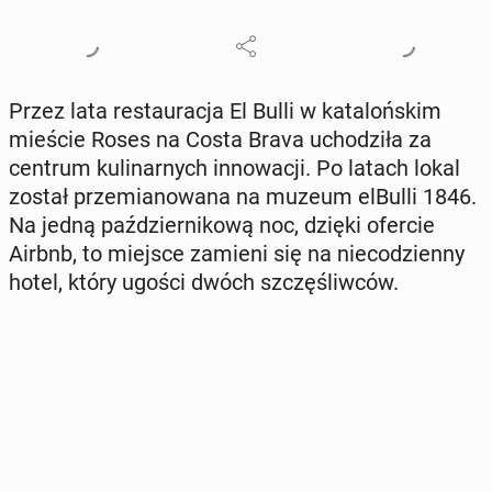
Przez lata re­stau­ra­cja El Bulli w ka­ta­loń­skim
mieście Roses na Costa Brava ucho­dzi­ła za
centrum ku­li­nar­nych in­no­wa­cji. Po latach lokal
został prze­mia­no­wa­na na muzeum elBulli 1846.
Na jedną paź­dzier­ni­ko­wą noc, dzięki ofercie
Airbnb, to miejsce zamieni się na nie­co­dzien­ny
hotel, który ugości dwóch szczę­śliw­ców.