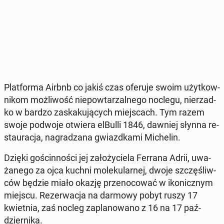
Plat­for­ma Airbnb co jakiś czas oferuje swoim użyt­kow­
ni­kom moż­li­wość nie­po­wta­rzal­ne­go noclegu, nie­rzad­
ko w bardzo za­ska­ku­ją­cych miej­scach. Tym razem
swoje podwoje otwiera elBulli 1846, dawniej słynna re­
stau­ra­cja, na­gra­dza­na gwiazd­ka­mi Mi­che­lin.
Dzięki go­ścin­no­ści jej za­ło­ży­cie­la Ferrana Adrii, uwa­
ża­ne­go za ojca kuchni mo­le­ku­lar­nej, dwoje szczę­śliw­
ców będzie miało okazję prze­no­co­wać w iko­nicz­nym
miejscu. Re­zer­wa­cja na darmowy pobyt ruszy 17
kwiet­nia, zaś nocleg za­pla­no­wa­no z 16 na 17 paź­
dzier­ni­ka.