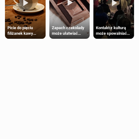
Zapach czekolady
Kontakt z kulturą
Picie do pięciu
może ułatwiać
może spowalniać
filiżanek kawy
trening siłowy
starzenie
dziennie jest
bezpieczne dla
większości
dorosłych