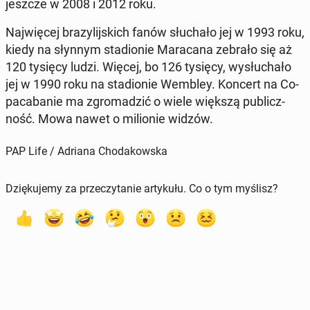
jeszcze w 2008 i 2012 roku.
Naj­wię­cej bra­zy­lij­skich fanów słu­cha­ło jej w 1993 roku,
kiedy na słynnym sta­dio­nie Ma­ra­ca­na zebrało się aż
120 tysięcy ludzi. Więcej, bo 126 tysięcy, wy­słu­cha­ło
jej w 1990 roku na sta­dio­nie Wembley. Koncert na Co­
pa­ca­ba­nie ma zgro­ma­dzić o wiele większą pu­blicz­
ność. Mowa nawet o mi­lio­nie widzów.
PAP Life / Adriana Chodakowska
Dziękujemy za przeczytanie artykułu. Co o tym myślisz?