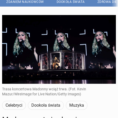
ZDANIEM NAUKOWCÓW
DOOKOŁA ŚWIATA
ZDROWA DIE
Trasa koncertowa Madonny wciąż trwa. (Fot. Kevin
Mazur/WireImage for Live Nation/Getty Images)
Celebryci
Dookoła świata
Muzyka