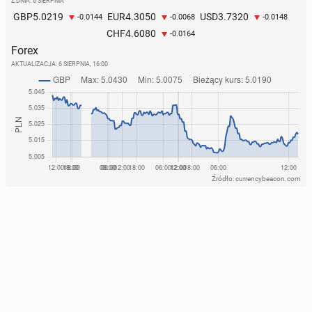
Z DNIA: 6 SIERPNIA
5.0219
4.3050
3.7320
GBP
EUR
USD
-0.0144
-0.0068
-0.0148
4.6080
CHF
-0.0164
Forex
AKTUALIZACJA:
6 SIERPNIA, 16:00
Źródło: currencybeacon.com