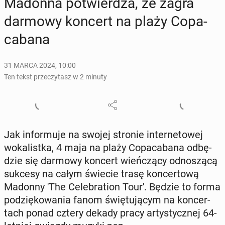
Madonna po­twier­dza, że zagra
darmowy koncert na plaży Co­pa­
ca­ba­na
31 MARCA 2024, 10:00
Ten tekst przeczytasz w 2 minuty
Jak in­for­mu­je na swojej stronie in­ter­ne­to­wej
wo­ka­list­ka, 4 maja na plaży Co­pa­ca­ba­na od­bę­
dzie się darmowy koncert wień­czą­cy od­no­szą­cą
sukcesy na całym świecie trasę kon­cer­to­wą
Madonny 'The Ce­le­bra­tion Tour'. Będzie to forma
po­dzię­ko­wa­nia fanom świę­tu­ją­cym na kon­cer­
tach ponad cztery dekady pracy ar­ty­stycz­nej 64-