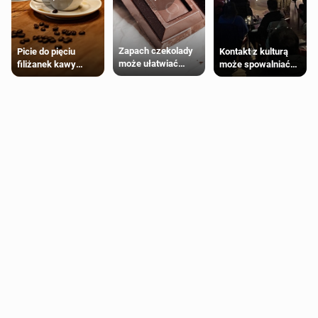
Zapach czekolady
Kontakt z kulturą
Picie do pięciu
może ułatwiać
może spowalniać
filiżanek kawy
trening siłowy
starzenie
dziennie jest
bezpieczne dla
większości
dorosłych