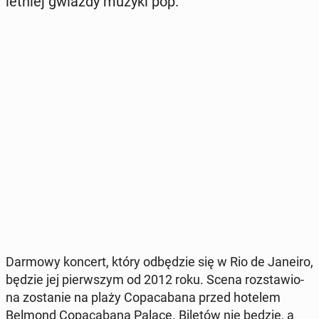
letniej gwiazdy muzyki pop.
Darmowy koncert, który od­bę­dzie się w Rio de Janeiro,
będzie jej pierw­szym od 2012 roku. Scena roz­sta­wio­
na zo­sta­nie na plaży Co­pa­ca­ba­na przed hotelem
Belmond Co­pa­ca­ba­na Palace. Biletów nie będzie, a