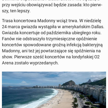
przy wejściu obo­wią­zy­wać będzie zasada: kto pierw­
szy, ten lepszy.
Trasa kon­cer­to­wa Madonny wciąż trwa. W nie­dzie­lę
24 marca gwiazda wy­stą­pi­ła w ame­ry­kań­skim Dallas.
Gwiazda kon­cer­tu­je od paź­dzier­ni­ka ubie­głe­go roku.
Fanów nie od­stra­szy­ło trzy­mie­sięcz­ne opóź­nie­nie
kon­cer­tów spo­wo­do­wa­ne groźną in­fek­cją bak­te­ryj­ną
Madonny, ani też jej po­wta­rza­ją­ce się spóź­nie­nia na
show. Pierw­sze sześć kon­cer­tów na lon­dyń­skiej O2
Arena zostało wy­prze­da­nych.