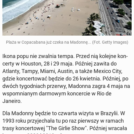
Plaża w Co­pa­ca­ba­na już czeka na Madonnę... (Fot. Getty Images)
Ikona popu nie zwalnia tempa. Przed nią kolejne kon­
cer­ty w Houston, 28 i 29 maja. Później zawita do
Atlanty, Tampy, Miami, Austin, a także Mexico City,
gdzie kon­cer­to­wać będzie do 26 kwiet­nia. Później, po
dwóch ty­go­dniach przerwy, Madonna zagra 4 maja na
wspo­mnia­nym dar­mo­wym kon­cer­cie w Rio de
Janeiro.
Dla Madonny będzie to czwarta wizyta w Bra­zy­lii. W
1993 roku przy­je­cha­ła tu po raz pierw­szy w ramach
trasy kon­cer­to­wej "The Girlie Show". Później wracała